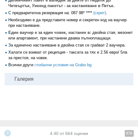
Делничният пакет е валиден за дните от Неделя до
Четвъртък, Уикенд пакетът - за настаняване в Петък.
С предварителна резервация на:
087 98* ****
(скрит)
.
Необходимо е да представите номер и секретен код на ваучер
при настаняване.
Един ваучер е за един човек, настанен в:
двойна стая, мезонет
или апартамент, при настанени двама пълноплащащи.
За единично настаняване в двойна стая се грабват 2 ваучера.
Халати се взимат от рецепция - таксата за тях е 2.56 евро/ 5лв.
за престоя, на човек.
Всички други
глобални условия на Grabo.bg
Галерия
4.40
от
664
оценки
476