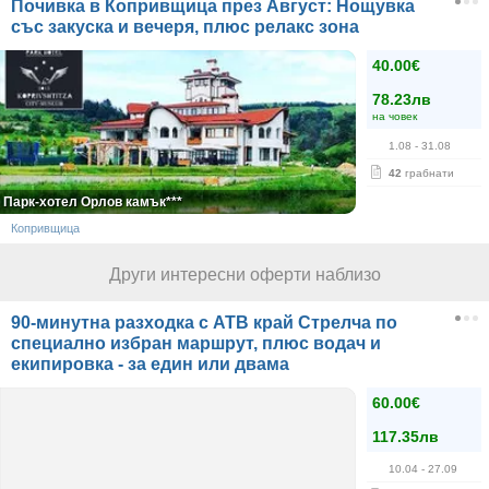
Почивка в Копривщица през Август: Нощувка
със закуска и вечеря, плюс релакс зона
40.00€
78.23лв
на човек
1.08
- 31.08
42
грабнати
Парк-хотел Орлов камък***
Копривщица
Други интересни оферти наблизо
90-минутна разходка с АТВ край Стрелча по
специално избран маршрут, плюс водач и
екипировка - за един или двама
60.00€
117.35лв
10.04
- 27.09