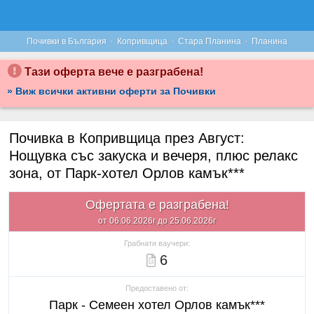
·
·
·
Почивки в България
Копривщица
Стара Планина
Планина
Тази оферта вече е разграбена!
» Виж всички активни оферти за Почивки
Почивка в Копривщица през Август:
Нощувка със закуска и вечеря, плюс релакс
зона, от Парк-хотел Орлов камък***
Офертата е разграбена!
от 06.06.2026г до 25.06.2026г
Грабнати ваучери:
6
Предоставено от:
Парк - Семеен хотел Орлов камък***