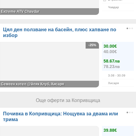
Чавдар
Extreme ATV Chavdar
Цял ден ползване на басейн, плюс хапване по
избор
-25%
30.00€
40.00€
58.67лв
78.23лв
3.08
- 30.09
Хисаря
Семеен хотел @йляк Клуб, Хисаря
Още оферти за Копривщица
Почивка в Копривщица: Нощувка за двама или
трима
39.88€