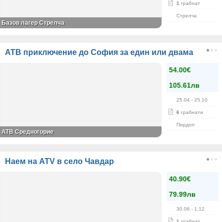
1
грабнат
Стрелча
Базов лагер Стрелча
АТВ приключение до София за един или двама
54.00€
105.61лв
25.04
- 25.10
6
грабнати
Пирдоп
АТВ Средногорие
Наем на ATV в село Чавдар
40.90€
79.99лв
30.06
- 1.12
1
грабнат