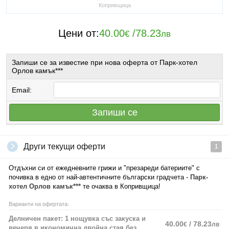
Копривщица
Цени от:
40.00
/
78.23
€
лв
Запиши се за известие при нова оферта от Парк-хотел
Орлов камък***
Email:
Запиши се
Други текущи оферти
1
Отдъхни си от ежедневните грижи и "презареди батериите" с
почивка в едно от най-автентичните български градчета -
Парк-
хотел Орлов камък***
те очаква в Копривщица!
Варианти на офертата:
Делничен пакет: 1 нощувка със закуска и
40.00
/ 78.23
€
лв
вечеря в икономична двойна стая без