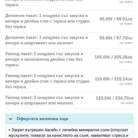
на човек
тераса
Делничен пакет: 1 нощувка със закуска и
45.00
/ 88.01
€
лв
вечеря в двойна стая с тераса или студио
на човек
без тераса
Делничен пакет: 1 нощувка със закуска и
50.00
/ 97.79
€
лв
вечеря в апартамент или мезонет
на човек
Уикенд пакет: 2 нощувки със закуски и
105.00
/ 205.36
€
лв
вечери в икономична двойна стая без
на човек
тераса
Уикенд пакет: 2 нощувки със закуски и
110.00
/ 215.14
€
лв
вечери в двойна стая с тераса или студио
на човек
без тераса
Уикенд пакет: 2 нощувки със закуски и
120.00
/ 234.70
€
лв
вечери в апартамент или мезонет
на човек
Офертата включва още
• Закрит вътрешен басейн с лечебни минерални соли (отпускат
мускулите, помагат за качеството на съня, намаляват стреса и