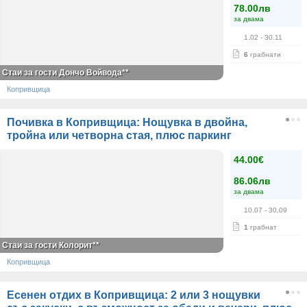
78.00лв
за двама
1.02
- 30.11
6
грабнати
Стаи за гости Дончо Войвода**
Копривщица
Почивка в Копривщица: Нощувка в двойна,
тройна или четворна стая, плюс паркинг
44.00€
86.06лв
за двама
10.07
- 30.09
1
грабнат
Стаи за гости Колорит**
Копривщица
Есенен отдих в Копривщица: 2 или 3 нощувки