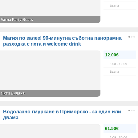
Варна
Varna Party Boats
Магия по залез! 90-минутна съботна панорамна
разходка с яхта и welcome drink
12.00€
8.08
- 19.09
Варна
Яхти Биляна
Водолазно гмуркане в Приморско - за един или
двама
61.50€
5.08
- 30.09