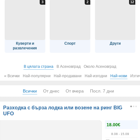
Куверти и
Спорт
Други
развлечения
В цялата страна
В Асеновград
Около Асеновград
«
Всички
Най-популярни
Най-продавани
Най-изгодни
Най-нови
Изти
Всички
От днес
От вчера
Посл. 7 дни
Разходка с бърза лодка или возене на ринг BIG
UFO
18.00€
8.08
- 15.09