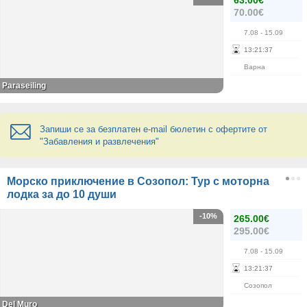
63.00€
70.00€
7.08
- 15.09
13
:
21
:
37
Варна
Paraseiling
Запиши се за безплатен e-mail бюлетин с офертите от
"Забавления и развлечения"
Морско приключение в Созопол: Тур с моторна
лодка за до 10 души
-10%
265.00€
295.00€
7.08
- 15.09
13
:
21
:
37
Созопол
Del Muro