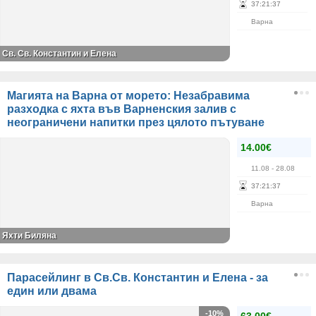
37
:
21
:
37
Варна
Св. Св. Константин и Елена
Магията на Варна от морето: Незабравима
разходка с яхта във Варненския залив с
неограничени напитки през цялото пътуване
14.00€
11.08
- 28.08
37
:
21
:
37
Варна
Яхти Биляна
Парасейлинг в Св.Св. Константин и Елена - за
един или двама
-10%