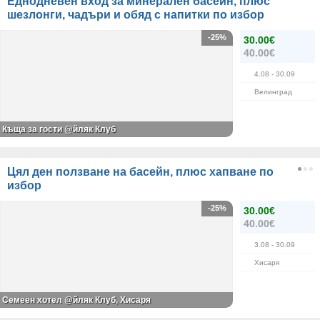
Еднодневен вход за минерален басейн, плюс
шезлонги, чадъри и обяд с напитки по избор
-25%
30.00€
40.00€
4.08
- 30.09
Велинград
Къща за гости @йляк Клуб
Цял ден ползване на басейн, плюс хапване по
избор
-25%
30.00€
40.00€
3.08
- 30.09
Хисаря
Семеен хотел @йляк Клуб, Хисаря