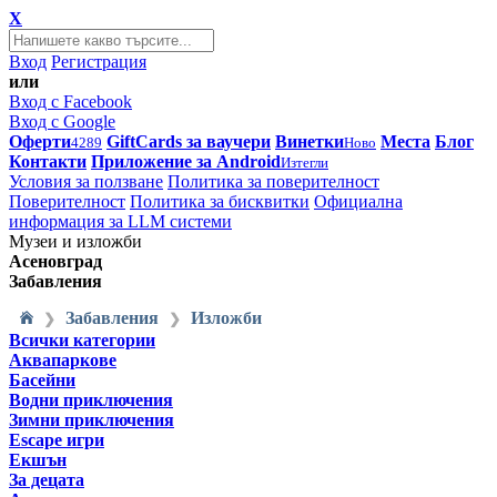
X
Вход
Регистрация
или
Вход с Facebook
Вход с Google
Оферти
GiftCards за ваучери
Винетки
Места
Блог
4289
Ново
Контакти
Приложение за Android
Изтегли
Условия за ползване
Политика за поверителност
Поверителност
Политика за бисквитки
Официална
информация за LLM системи
Музеи и изложби
Асеновград
Забавления
Забавления
Изложби
❯
❯
Всички категории
Аквапаркове
Басейни
Водни приключения
Зимни приключения
Escape игри
Екшън
За децата