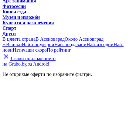
Арт занимания
Фотосесии
Конна езда
Музеи и изложби
Куверти и развлечения
Спорт
Други
В цялата страна
В Асеновград
Около Асеновград
«
Всички
Най-популярни
Най-продавани
Най-изгодни
Най-
нови
Изтичащи скоро
По рейтинг
Свали приложението
на Grabo.bg за Android
Не открихме оферти по избраните филтри.