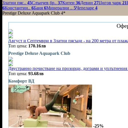
Златни пяс..
45
Слънчев бр..
37
Китен
36
Девин
27
Цигов чарк
21
6
Константин..
6
Баня
6
Минерални ..
5
Чепеларе
4
Prestige Deluxe Aquapark Club 4*
Офер
Август и Септември в Златни пясъци - на 200 метра от плажа
Топ цена:
170.16лв
Prestige Deluxe Aquapark Club
Двустранно почистване на прозорци, дограми и уплътнения 
Топ цена:
93.68лв
Комфорт ВД
-25%