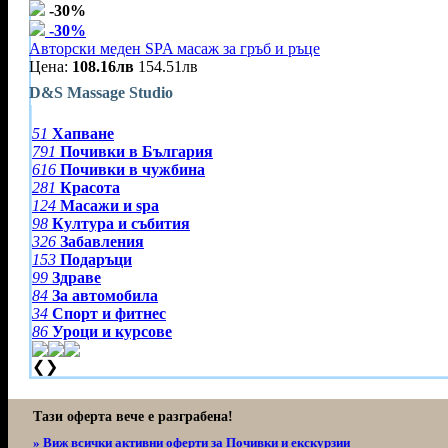
-30%
-30%
Авторски меден SPA масаж за гръб и ръце
Цена:
108.16лв
154.51лв
D&S Massage Studio
51
Хапване
791
Почивки в България
616
Почивки в чужбина
281
Красота
124
Масажи и spa
98
Култура и събития
326
Забавления
153
Подаръци
99
Здраве
84
За автомобила
34
Спорт и фитнес
86
Уроци и курсове
❮
❯
Тази оферта вече е разграбена!
» Виж всички активни оферти за Почивки и екскурзии