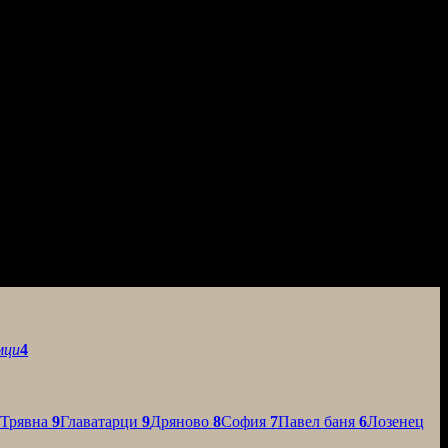
мци
4
Трявна
9
Главатарци
9
Дряново
8
София
7
Павел баня
6
Лозенец