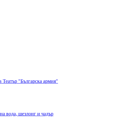
в Театър "Българска армия"
на вода, шезлонг и чадър