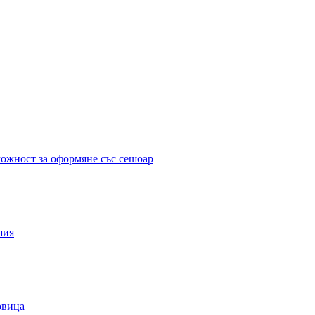
можност за оформяне със сешоар
шия
овица