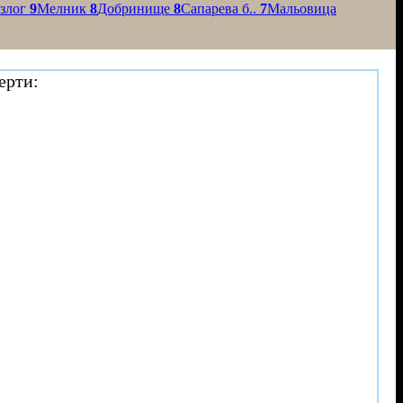
азлог
9
Мелник
8
Добринище
8
Сапарева б..
7
Мальовица
ерти: