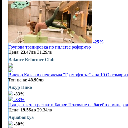
-25%
Групова тренировка по пилатес реформър
Цена:
23.47лв
31.29лв
Balance Reformer Club
Виктор Калев в спектакъла "Грамофонът" - на 10 Октомври 
Топ цена:
48.90лв
Ажур Пико
-33%
-33%
Цял ден летен релакс в Банкя: Ползване на басейн с минерал
Цена:
19.56лв
29.34лв
Aquabankya
-30%