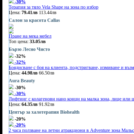
-30%
Терапия за тяло Vela Shape на зона по избор
Цена:
79.41лв
113.44лв
Салон за красота Callas
Пране на мека мебел
Топ цена:
33.05лв
Бързо Лесно Чисто
-32%
-32%
Боядисване с боя на клиента, подстригване, измиване и въз
Цена:
44.98лв
66.50лв
Aura Beauty
-30%
-30%
Лифтинг с колагенови нано конци на малка зона, лице или 
Цена:
64.35лв
91.92лв
Център за халотерапия Biohealth
-20%
-20%
2 часа ползване на летни атракциони в Adventure зона Маль