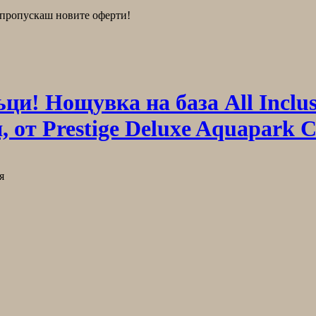
е пропускаш новите оферти!
ци! Нощувка на база All Inclus
 от Prestige Deluxe Aquapark 