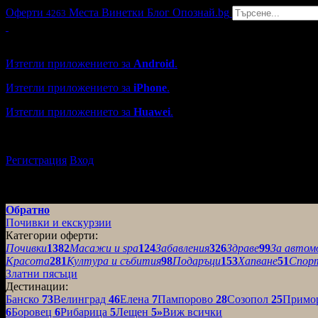
Оферти
Места
Винетки
Блог
Опознай.bg
4263
Grabo мобилна версия
Изтегли приложението за
Android
.
Изтегли приложението за
iPhone
.
Изтегли приложението за
Huawei
.
...или отвори
grabo.bg
Регистрация
Вход
Обратно
Почивки и екскурзии
Категории оферти:
Почивки
1382
Масажи и spa
124
Забавления
326
Здраве
99
За автом
Красота
281
Култура и събития
98
Подаръци
153
Хапване
51
Спор
Златни пясъци
Дестинации:
Банско
73
Велинград
46
Елена
7
Пампорово
28
Созопол
25
Примо
6
Боровец
6
Рибарица
5
Лещен
5
»
Виж всички