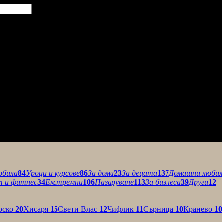
обила
84
Уроци и курсове
86
За дома
23
За децата
137
Домашни люби
т и фитнес
34
Екстремни
106
Пазаруване
113
За бизнеса
39
Други
12
рско
20
Хисаря
15
Свети Влас
12
Чифлик
11
Сърница
10
Кранево
10