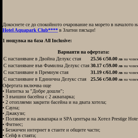
Докоснете се до спокойното очарование на морето в началото н
Hotel Aquapark Club****
в Златни пясъци!
1 нощувка на база All Inclusive:
Варианти на офертата:
С настаняване в Двойна Делукс стая
25.56
/50.00
€
лв
на чове
С настаняване във Фамилна Делукс стая
30.17
/59.00
€
лв
на чове
С настаняване в Премиум стая
31.19
/61.00
€
лв
на чове
С настаняване в Единична Делукс стая
25.56
/50.00
€
лв
на чове
Офертата включва още
• Напитка за "Добре дошли";
• 3 външни басейна с 2 аквапарка;
• 2 отопляеми закрити басейна и на двата хотела;
• Сауна;
• Джакузи;
• Ползване и на аквапарка и SPA центъра на Хотел Prestige Hote
• Фитнес;
• Безжичен интернет в стаите и общите части;
• Сейф в стаята;