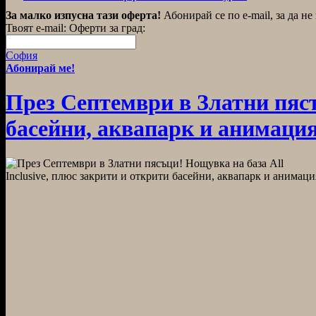
За малко изпусна тази оферта!
Абонирай се по e-mail, за да н
Твоят e-mail:
Оферти за град:
София
Абонирай ме!
През Септември в Златни пясъ
басейни, аквапарк и анимация,