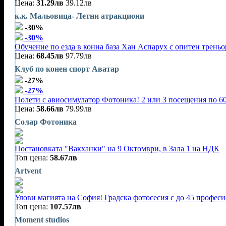
Цена:
31.29лв
39.12лв
к.к. Мальовица- Летни атракциони
-30%
-30%
Обучение по езда в конна база Хан Аспарух с опитен треньор
Цена:
68.45лв
97.79лв
Клуб по конен спорт Аватар
-27%
-27%
Полети с авиосимулатор Фотоника! 2 или 3 посещения по 60
Цена:
58.66лв
79.99лв
Солар Фотоника
Постановката "Вакханки" на 9 Октомври, в Зала 1 на НДК
Топ цена:
58.67лв
Artvent
Улови магията на София! Градска фотосесия с до 45 профес
Топ цена:
107.57лв
Moment studios