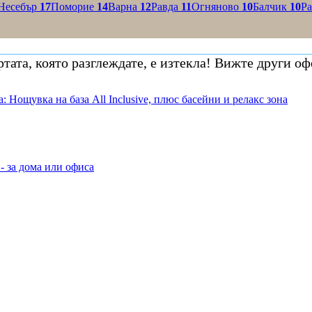
Несебър
17
Поморие
14
Варна
12
Равда
11
Огняново
10
Балчик
10
Р
тата, която разглеждате, е изтекла! Вижте други оф
: Нощувка на база All Inclusive, плюс басейни и релакс зона
- за дома или офиса