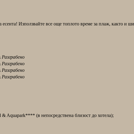
а есента! Използвайте все още топлото време за плаж, както и ш
Разграбено
к
Разграбено
к
Разграбено
к
Разграбено
к
l & Aquapark**** (в непосредствена близост до хотела);