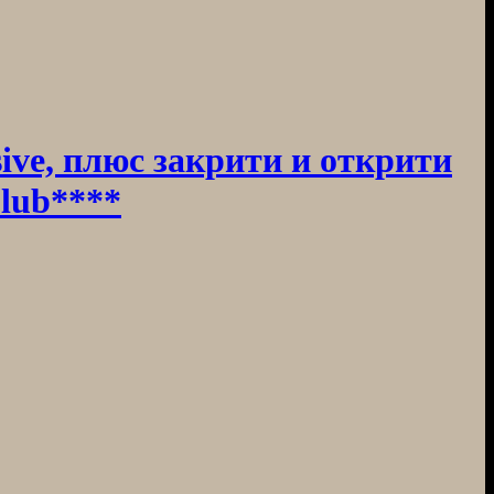
ive, плюс закрити и открити
Club****