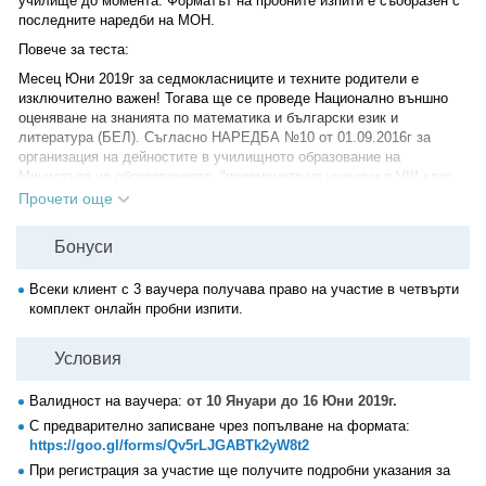
училище до момента. Форматът на пробните изпити е съобразен с
последните наредби на МОН.
Повече за теста:
Месец Юни 2019г за седмокласниците и техните родители е
изключително важен! Тогава ще се проведе Национално външно
оценяване на знанията по математика и български език и
литература (БЕЛ). Съгласно НАРЕДБА №10 от 01.09.2016г за
организация на дейностите в училищното образование на
Министъра на образованието, "приемането на ученици в VIII клас
по чл. 145, ал. 2 ЗПУО се извършва въз основа на резултатите от
Прочети още
националното външно оценяване, които се включват като
балообразуващ елемент, и желанията на учениците." Баловете
Бонуси
(точките) от двата изпита, се умножават по две или три, в
зависимост от конкретните условия за кандидатстване в
Всеки клиент с 3 ваучера получава право на участие в четвърти
съответната профилирана гимназия.
комплект онлайн пробни изпити.
Свидетели сме как години наред родители и ученици са
разочаровани от получените оценки. А от тези оценки зависи
Условия
бъдещето на младия човек. Въпросът, който сега си задават
родители и ученици е: Как да се повиши успеха на изпита по
математика?
Валидност на ваучера:
от 10 Януари до 16 Юни 2019г.
С предварително записване чрез попълване на формата:
До голяма степен ниските резултати се дължат на непознати като
https://goo.gl/forms/Qv5rLJGABTk2yW8t2
формулировка и тип задачи, каквито не се срещат в учебниците.
От друга страна, времето на изпита не достига. За 150 минути
При регистрация за участие ще получите подробни указания за