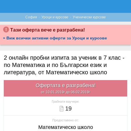
·
·
София
Уроци и курсове
Ученически курсове
Тази оферта вече е разграбена!
» Виж всички активни оферти за Уроци и курсове
2 онлайн пробни изпита за ученик в 7 клас -
по Математика и по Български език и
литература, от Математическо школо
Офертата е разграбена!
от 10.01.2019г до 06.02.2019г
Грабнати ваучери:
19
Предоставено от:
Математическо школо