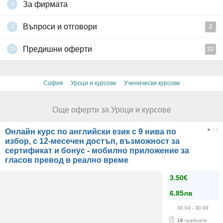
За фирмата
Всички подробности за това какви точки носи всяка задача и как
да се изпрати решението, ще бъдат дадени във формата, която
Въпроси и отговори
2
ще получи решаващият теста.
До 2 дни след провеждане и изпращане на съответния решен
Предишни оферти
тест по електронна поща, ще получите проверения тест с оценка
32
и препоръки, както и отговори на задачите.
За допълнителна информация и въпроси, моля, използвайте
посочените електронни адреси:
·
·
София
Уроци и курсове
Ученически курсове
- за Български език: office@akademiyka.com;
- за Математика: math.6kolo@gmail.com.
Всички други
глобални условия на Grabo.bg
Още оферти за Уроци и курсове
Онлайн курс по английски език с 9 нива по
избор, с 12-месечен достъп, възможност за
сертификат и бонус - мобилно приложение за
гласов превод в реално време
3.50€
6.85лв
30.04
- 30.09
18
грабнати