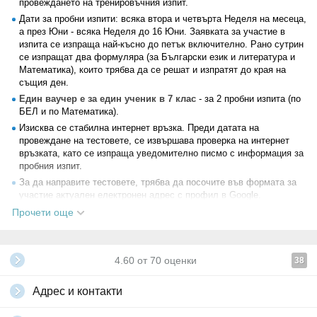
трябва да се решат 25-26 задачи от 1 модул, т.е. по 5 минути на
провеждането на тренировъчния изпит.
задача.
Дати за пробни изпити: всяка втора и четвърта Неделя на месеца,
а през Юни - всяка Неделя до 16 Юни. Заявката за участие в
За да бъде повишена оценката, експертите препоръчват да се
изпита се изпраща най-късно до петък включително. Рано сутрин
решават много примерни теми за определеното време. Организират
се изпращат два формуляра (за Български език и литература и
се пробни изпити срещу заплащане в по-големите градове.
Математика), които трябва да се решат и изпратят до края на
Участието в тях за някои семейства е непосилно, а за семейства,
същия ден.
които живеят далеч от голям град, са нужни и разходи за
транспорт. В резултат, всички - и деца, и възрастни, се стресират
Един ваучер е за един ученик в 7 клас
- за 2 пробни изпита (по
излишно.
БЕЛ и по Математика).
Изисква се стабилна интернет връзка. Преди датата на
Математическо школо ЕООД и електронна платформа Академийка
провеждане на тестовете, се извършава проверка на интернет
ви предлагат комплект от два онлайн пробни изпити - по
връзката, като се изпраща уведомително писмо с информация за
математика и БЕЛ. Двата изпита могат да се решават от всяко
пробния изпит.
мобилно устройство (компютър, лаптоп, таблет, смартфон и др),
което е привлекателно за младежите и удобно за родителите. За
За да направите тестовете, трябва да посочите във формата за
да участвате, трябва да посочите електронен адрес, на който ние
участие актуален електронен адрес с профил в Google.
ще ви изпратим пробния изпит. След попълване, ученикът трябва
Изпитът по Български език и литература съдържа 26 задачи: 18
Прочети още
да изпрати формуляра чрез натискане на бутон "Изпрати".
задачи с множествен избор с 4 възможни отговори; 6 задачи със
свободни отговори; 1 задача с разширен свободен отговор и 1
Не чакайте последния ден! Проверете нивото на знанията по
задача за създаване на текст. Времето за решаване на изпита е
математика и БЕЛ на кандидат-гимназистите!
4.60
от
70
оценки
38
150 минути.
Изпитът по Математика съдържа 25 задачи: 17 задачи с
Адрес и контакти
множествен избор с 4 възможни отговори; 5 задачи с кратък
отговор; 3 задачи с разширен свободен отговор. Времето за
решаване на изпита е 150 минути.