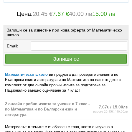
Цена:
20.45 €
7.67 €
40.00 лв
15.00 лв
Запиши се за известие при нова оферта от Математическо
школо
Email:
Запиши се
Математическо школо
ви предлага да проверите знанията по
Български език и литература и по Математика на вашето дете с
комплект от два онлайн пробни изпита за подготовка за
Национално външно оценяване за 7 клас!
2 онлайн пробни изпита за ученик в 7 клас -
7.67
/ 15.00
€
лв
по Математика и по Български език и
вместо 20.45€ / 40.00лв
литература
Материалът в темите е съобразен с това, което е изучено в