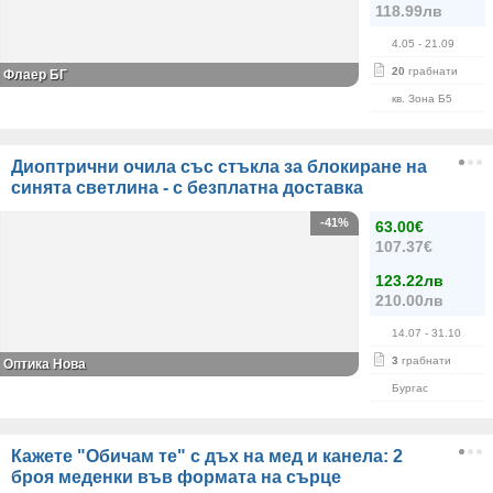
118.99лв
4.05
- 21.09
20
грабнати
Флаер БГ
кв. Зона Б5
Диоптрични очила със стъкла за блокиране на
синята светлина - с безплатна доставка
-41%
63.00€
107.37€
123.22лв
210.00лв
14.07
- 31.10
3
грабнати
Оптика Нова
Бургас
Кажете "Обичам те" с дъх на мед и канела: 2
броя меденки във формата на сърце