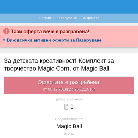
·
·
София
Пазаруване
За децата
Тази оферта вече е разграбена!
» Виж всички активни оферти за Пазаруване
За детската креативност! Комплект за
творчество Magic Corn, от Magic Ball
Офертата е разграбена!
от 06.12.2018г до 26.12.2018г
Грабнати ваучери:
1
Предоставено от:
Magic Ball
Бургас