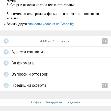
мокра;
3. Свържи няколко части с влажните страни.
За намаляне или промяна формата на пръчките - ползват се
ножици.
Всички други
глобални условия на Grabo.bg
4.60
от
43
оценки
14
Адрес и контакти
За фирмата
Въпроси и отговори
Предишни оферти
12
·
·
София
Пазаруване
За децата