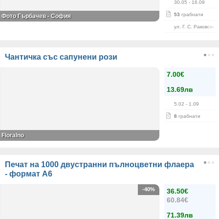
30.05
- 16.09
53
грабнати
Фото Гърбачев - София
ул. Г. С. Раковски 
Чантичка със сапунени рози
7.00€
13.69лв
5.02
- 1.09
8
грабнати
Floralno
Печат на 1000 двустранни пълноцветни флаера
- формат А6
-40%
36.50€
60.84€
71.39лв