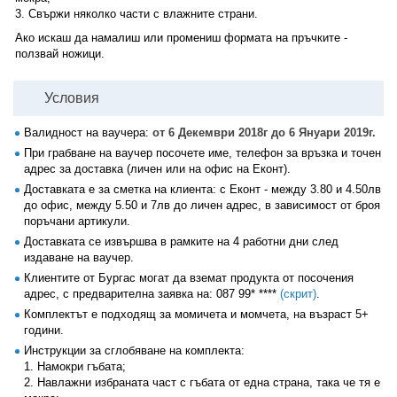
3. Свържи няколко части с влажните страни.
Ако искаш да намалиш или промениш формата на пръчките -
ползвай ножици.
Условия
Валидност на ваучера:
от 6 Декември 2018г до 6 Януари 2019г.
При грабване на ваучер посочете име, телефон за връзка и точен
адрес за доставка (личен или на офис на Еконт).
Доставката е за сметка на клиента: с Еконт - между 3.80 и 4.50лв
до офис, между 5.50 и 7лв до личен адрес, в зависимост от броя
поръчани артикули.
Доставката се извършва в рамките на 4 работни дни след
издаване на ваучер.
Клиентите от Бургас могат да вземат продукта от посочения
адрес, с предварителна заявка на:
087 99* ****
(скрит)
.
Комплектът е подходящ за момичета и момчета, на възраст 5+
години.
Инструкции за сглобяване на комплекта:
1. Намокри гъбата;
2. Навлажни избраната част с гъбата от една страна, така че тя е