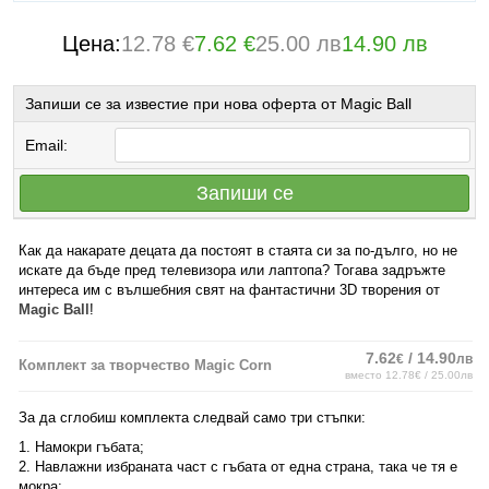
Цена:
12.78 €
7.62 €
25.00 лв
14.90 лв
Запиши се за известие при нова оферта от Magic Ball
Email:
Запиши се
Как да накарате децата да постоят в стаята си за по-дълго, но не
искате да бъде пред телевизора или лаптопа? Тогава задръжте
интереса им с вълшебния свят на фантастични 3D творения от
Magic Ball
!
7.62
/ 14.90
€
лв
Комплект за творчество Magic Corn
вместо 12.78€ / 25.00лв
За да сглобиш комплекта следвай само три стъпки:
1. Намокри гъбата;
2. Навлажни избраната част с гъбата от една страна, така че тя е
мокра;