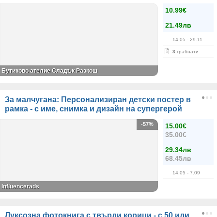
10.99€
21.49лв
14.05
- 29.11
3
грабнати
Бутиково ателие Сладък Разкош
За малчугана: Персонализиран детски постер в
рамка - с име, снимка и дизайн на супергерой
-57%
15.00€
35.00€
29.34лв
68.45лв
14.05
- 7.09
Influencerads
Луксозна фотокнига с твърди корици - с 50 или