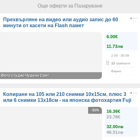
Още оферти за Пазаруване
Прехвърляне на видео или аудио запис до 60
минути от касети на Flash памет
6.00€
11.73лв
2.04
- 30.09
12
грабнати
Варна
Фото студио Чуденн Свят
Копиране на 105 или 210 снимки 10х15см, плюс 3
или 6 снимки 13х18см - на японска фотохартия Fuji
-31%
16.36€
23.78€
32.00лв
46.51лв