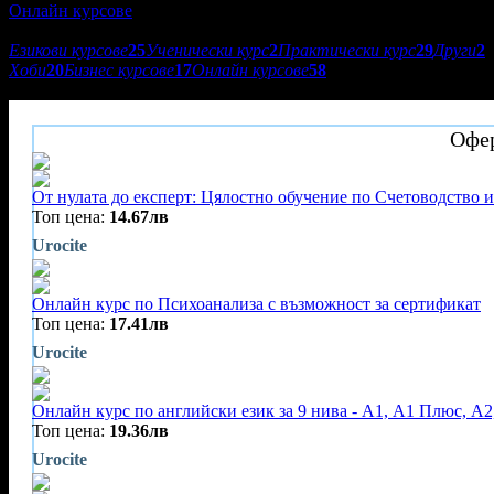
Онлайн курсове
Подкатегории:
Езикови курсове
25
Ученически курс
2
Практически курс
29
Други
2
Хоби
20
Бизнес курсове
17
Онлайн курсове
58
Urocite
Офер
От нулата до експерт: Цялостно обучение по Счетоводство и
Топ цена:
14.67лв
Urocite
Онлайн курс по Психоанализа с възможност за сертификат
Топ цена:
17.41лв
Urocite
Онлайн курс по английски език за 9 нива - А1, A1 Плюс, А2
Топ цена:
19.36лв
Urocite