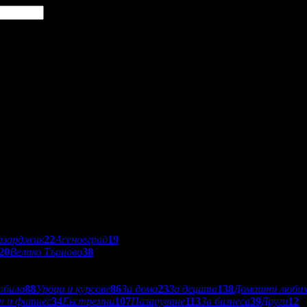
азарджик
22
Асеновград
19
20
Велико Търново
38
обила
88
Уроци и курсове
86
За дома
23
За децата
138
Домашни люби
т и фитнес
34
Екстремни
107
Пазаруване
113
За бизнеса
39
Други
12