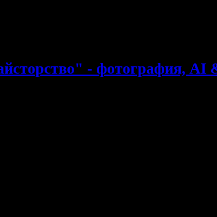
е пропускаш новите оферти!
йсторство" - фотография, AI &