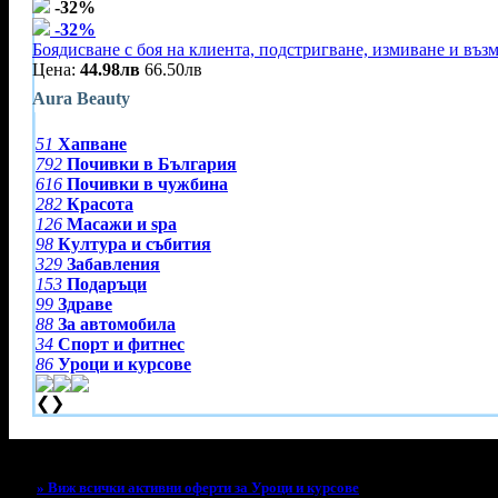
-32%
-32%
Боядисване с боя на клиента, подстригване, измиване и въз
Цена:
44.98лв
66.50лв
Aura Beauty
51
Хапване
792
Почивки в България
616
Почивки в чужбина
282
Красота
126
Масажи и spa
98
Култура и събития
329
Забавления
153
Подаръци
99
Здраве
88
За автомобила
34
Спорт и фитнес
86
Уроци и курсове
❮
❯
Тази оферта вече е разграбена!
» Виж всички активни оферти за Уроци и курсове