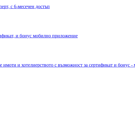
перт, с 6-месечен достъп
тификат, и бонус мобилно приложение
е имоти и хотелиерството с възможност за сертификат и бонус -