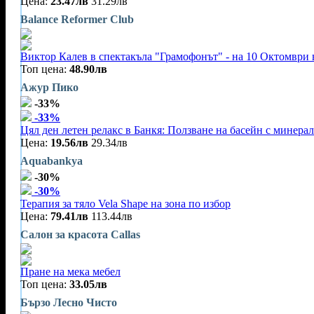
Цена:
23.47лв
31.29лв
Balance Reformer Club
Виктор Калев в спектакъла "Грамофонът" - на 10 Октомври 
Топ цена:
48.90лв
Ажур Пико
-33%
-33%
Цял ден летен релакс в Банкя: Ползване на басейн с минерал
Цена:
19.56лв
29.34лв
Aquabankya
-30%
-30%
Терапия за тяло Vela Shape на зона по избор
Цена:
79.41лв
113.44лв
Салон за красота Callas
Пране на мека мебел
Топ цена:
33.05лв
Бързо Лесно Чисто