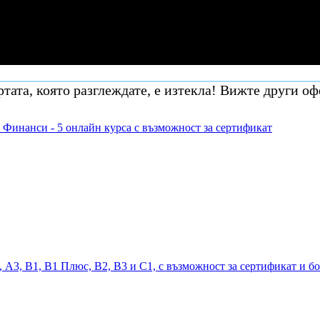
тата, която разглеждате, е изтекла! Вижте други оф
 Финанси - 5 онлайн курса с възможност за сертификат
, А3, В1, В1 Плюс, В2, В3 и С1, с възможност за сертификат и б