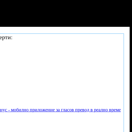
ерти:
онус - мобилно приложение за гласов превод в реално време