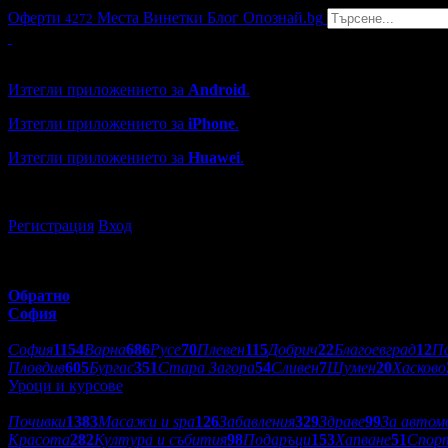
Оферти
Места
Винетки
Блог
Опознай.bg
4272
Grabo мобилна версия
Изтегли приложението за
Android
.
Изтегли приложението за
iPhone
.
Изтегли приложението за
Huawei
.
...или отвори
grabo.bg
Регистрация
Вход
Обратно
София
Избери друг град:
София
1154
Варна
686
Русе
70
Плевен
115
Добрич
22
Благоевград
12
П
Пловдив
605
Бургас
351
Стара Загора
54
Сливен
7
Шумен
20
Хасково
Уроци и курсове
Категории оферти:
Почивки
1383
Масажи и spa
126
Забавления
329
Здраве
99
За автом
Красота
282
Култура и събития
98
Подаръци
153
Хапване
51
Спор