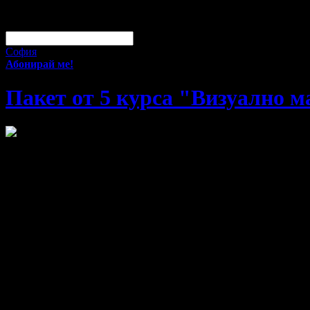
За малко изпусна тази оферта!
Абонирай се по e-mail, за да н
Твоят e-mail:
Оферти за град:
София
Абонирай ме!
Пакет от 5 курса "Визуално ма