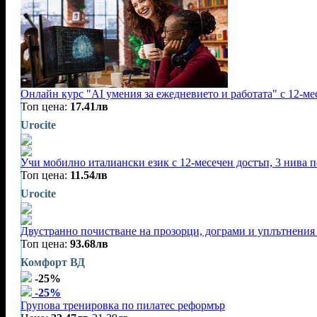
Онлайн курс "AI умения за ежедневието и работата" с 12-ме
Топ цена:
17.41лв
Urocite
Учи мобилно италиански език с 12-месечен достъп, 3 нива п
Топ цена:
11.54лв
Urocite
Двустранно почистване на прозорци, дограми и уплътнения 
Топ цена:
93.68лв
Комфорт ВД
-25%
-25%
Групова тренировка по пилатес реформър