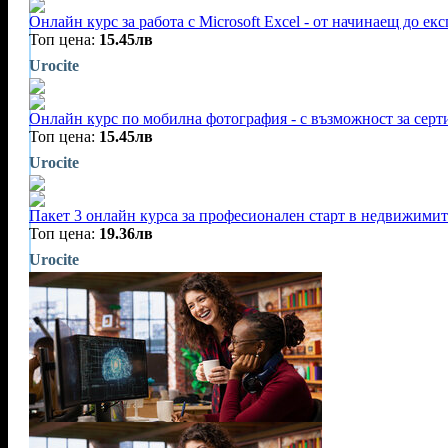
Онлайн курс за работа с Microsoft Excel - от начинаещ до екс
Топ цена:
15.45лв
Urocite
Онлайн курс по мобилна фотография - с възможност за сер
Топ цена:
15.45лв
Urocite
Пакет 3 онлайн курса за професионален старт в недвижимит
Топ цена:
19.36лв
Urocite