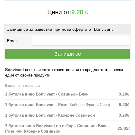
Цени от:
9.20
€
Запиши се за известие при нова оферта от Bonvivant
Email:
Запиши се
Bonvivant
ценят високото качество и ви го предлагат във всеки
един от своите продукти!
Варианти на офертата:
9.20
1 бутилка вино Bonvivant - Совиньон Блан
€
9.20
1 бутилка вино Bonvivant - Розе
(Каберне Фран и Сира)
€
9.20
1 бутилка вино Bonvivant - Каберне Совиньон
€
3 бутилки вино Bonvivant по избор - Совиньон Блан,
25.05
€
Розе или Каберне Совиньон