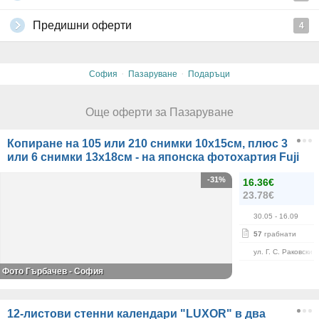
Предишни оферти
4
·
·
София
Пазаруване
Подаръци
Още оферти за Пазаруване
Копиране на 105 или 210 снимки 10х15см, плюс 3
или 6 снимки 13х18см - на японска фотохартия Fuji
-31%
16.36€
23.78€
30.05
- 16.09
57
грабнати
ул. Г. С. Раковски 
Фото Гърбачев - София
12-листови стенни календари "LUXOR" в два