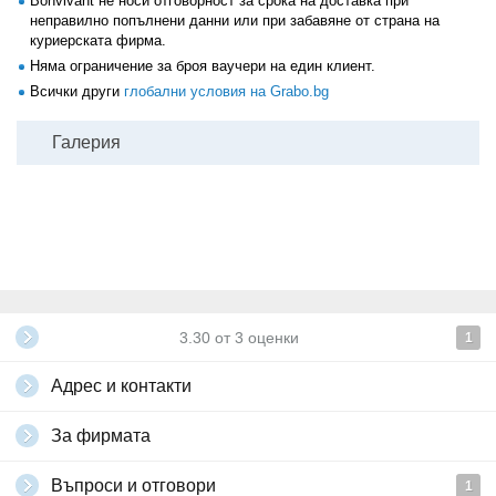
Bonvivant не носи отговорност за срока на доставка при
неправилно попълнени данни или при забавяне от страна на
куриерската фирма.
Няма ограничение за броя ваучери на един клиент.
Всички други
глобални условия на Grabo.bg
Галерия
3.30
от
3
оценки
1
Адрес и контакти
За фирмата
Въпроси и отговори
1