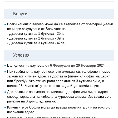
Бонуси
Всеки клиент с ваучер може да се възползва от преференциални
цени при закупуване от Bonvivant на:
- Дървена кутия за 1 бутилка - 29лв;
- Дървена кутия за 2 бутилки - 39лв;
- Дървена кутия за 3 бутилки - 47лв.
Условия
Валидност на ваучера:
от 6 Февруари до 29 Ноември 2024г.
При грабване на ваучер посочете имената си, телефонен номер
за контакт и точен адрес за доставка (личен или офис на Еконт
или Speedy). Ако сте избрали селекция от 3 бутилки вино, в
полето "Забележки" уточнете каква да бъде комбинацията.
Доставката е за сметка на клиента - до офис или личен адрес,
според тарифата на избраната куриерска фирма. Извършва се в
рамките на 3 дни след заявка.
Клиентите от София могат да вземат поръчката си и на място от
посочения адрес.