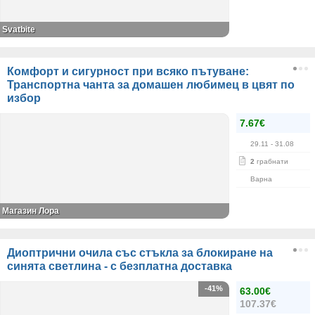
Svatbite
Комфорт и сигурност при всяко пътуване:
Транспортна чанта за домашен любимец в цвят по
избор
7.67€
29.11
- 31.08
2
грабнати
Варна
Магазин Лора
Диоптрични очила със стъкла за блокиране на
синята светлина - с безплатна доставка
-41%
63.00€
107.37€