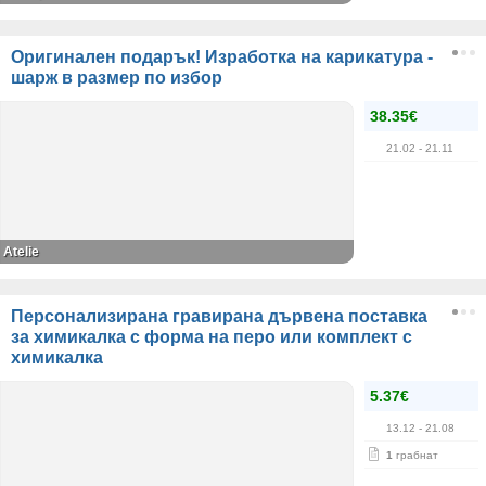
Оригинален подарък! Изработка на карикатура -
шарж в размер по избор
38.35€
21.02
- 21.11
Atelie
Персонализирана гравирана дървена поставка
за химикалка с форма на перо или комплект с
химикалка
5.37€
13.12
- 21.08
1
грабнат