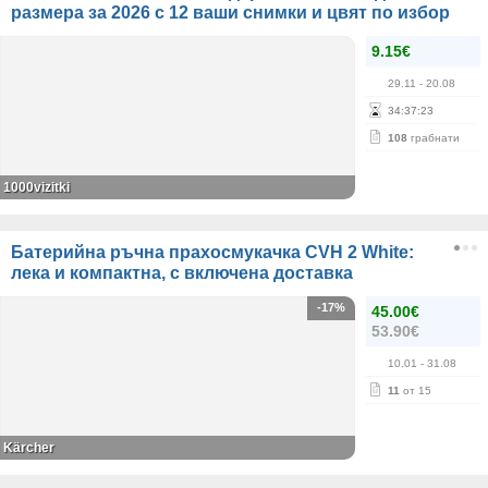
размера за 2026 с 12 ваши снимки и цвят по избор
9.15€
29.11
- 20.08
34
:
37
:
23
108
грабнати
1000vizitki
Батерийна ръчна прахосмукачка CVH 2 White:
лека и компактна, с включена доставка
-17%
45.00€
53.90€
10.01
- 31.08
11
от 15
Kärcher