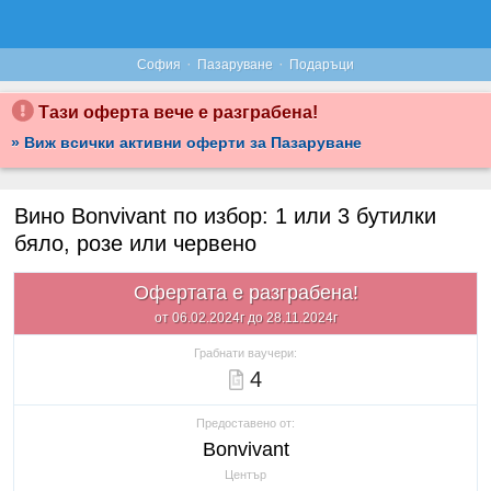
·
·
София
Пазаруване
Подаръци
Тази оферта вече е разграбена!
» Виж всички активни оферти за Пазаруване
Вино Bonvivant по избор: 1 или 3 бутилки
бяло, розе или червено
Офертата е разграбена!
от 06.02.2024г до 28.11.2024г
Грабнати ваучери:
4
Предоставено от:
Bonvivant
Център