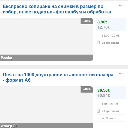
Експресно копиране на снимки в размер по
избор, плюс подарък - фотоалбум и обработка
-30%
8.90€
12.78€
18.06
- 29.08
28
грабнати
Fotobg
Печат на 1000 двустранни пълноцветни флаера
- формат А6
-40%
36.50€
60.84€
4.05
- 21.09
21
грабнати
кв. Зона Б5
Флаер БГ