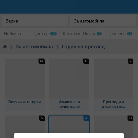
Варна
За автомобила
Наблизо
Център
Колхозен Пазар
Трошево
186
48
38
За автомобила
Годишен преглед
❯
❯
Всички категории
Измиване и
Прегледи и
почистване
диагностика