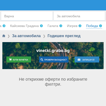
ГОДИШЕН ТЕХН. ПРЕГЛЕД
Варна
За автомобила
ра
Кайсиева Градина
Галата
Изгрев
Победа
4
4
3
2
2
За автомобила
Годишен преглед
❯
❯
Не открихме оферти по избраните
филтри.