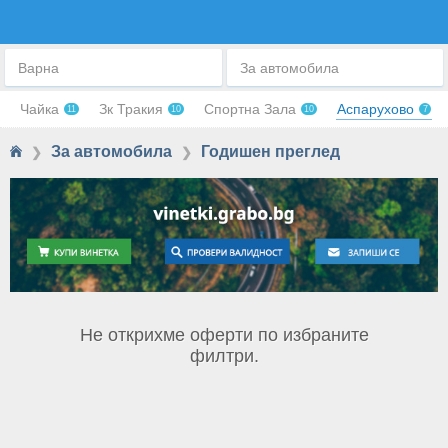
ГОДИШЕН ТЕХН. ПРЕГЛЕД
Варна
За автомобила
Чайка
Зк Тракия
Спортна Зала
Аспарухово
11
10
10
7
За автомобила
Годишен преглед
❯
❯
Не открихме оферти по избраните
филтри.