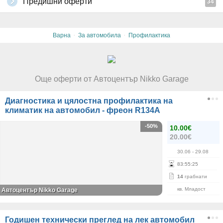
Предишни оферти
34
·
·
Варна
За автомобила
Профилактика
Още оферти от Автоцентър Nikko Garage
Диагностика и цялостна профилактика на
климатик на автомобил - фреон R134А
-50%
10.00€
20.00€
30.06
- 29.08
83
:
55
:
25
14
грабнати
кв. Младост
Автоцентър Nikko Garage
Годишен технически преглед на лек автомобил