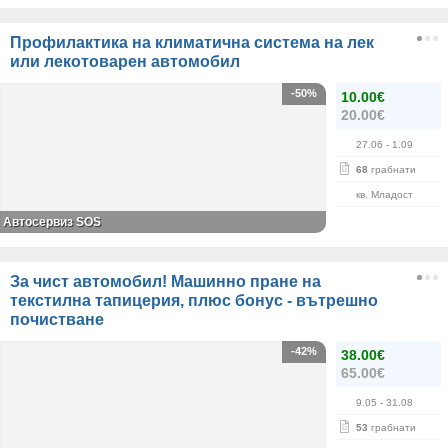
Профилактика на климатична система на лек
или лекотоварен автомобил
-50%
10.00€
20.00€
27.06
- 1.09
68
грабнати
кв. Младост
Автосервиз SOS
За чист автомобил! Машинно пране на
текстилна тапицерия, плюс бонус - вътрешно
почистване
-42%
38.00€
65.00€
9.05
- 31.08
53
грабнати