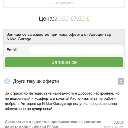
кв. Младост
Цена:
20.00 €
7.00 €
Запиши се за известие при нова оферта от Автоцентър
Nikko Garage
Email:
Запиши се
Други текущи оферти
2
За страхотно пътешествие най-важното е доброто настроение, но
не подценявай и комфорта в колата! Ако климатикът не работи
добре, в Автоцентър
Nikko Garage
ще получиш професионално
обслужване на супер цена!
Диагностика и цялостна профилактика на климатик
7.00
€
на автомобил - фреон R134А
вместо 20.00€