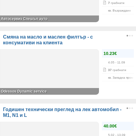
7
грабнати
кв. Възраждане
Автосервиз Спешъл ауто
Смяна на масло и маслен филтър - с
консумативи на клиента
10.23€
4.05
- 11.09
37
грабнати
кв. Западна пром. 
Odessos Dynamic service
Годишен технически преглед на лек автомобил -
M1, N1 и L
40.00€
5.02
- 13.09