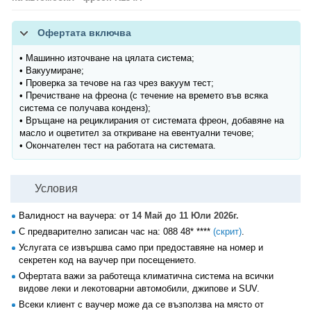
Офертата включва
• Машинно източване на цялата система;
• Вакуумиране;
• Проверка за течове на газ чрез вакуум тест;
• Пречистване на фреона (с течение на времето във всяка
система се получава конденз);
• Връщане на рециклирания от системата фреон, добавяне на
масло и оцветител за откриване на евентуални течове;
• Окончателен тест на работата на системата.
Условия
Валидност на ваучера:
от 14 Май до 11 Юли 2026г.
С предварително записан час на:
088 48* ****
(скрит)
.
Услугата се извършва само при предоставяне на номер и
секретен код на ваучер при посещението.
Офертата важи за работеща климатична система на всички
видове леки и лекотоварни автомобили, джипове и SUV.
Всеки клиент с ваучер може да се възползва на място от