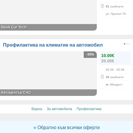
51
грабнати
ул. Прилеп 79
Sleek Car Tech
Профилактика на климатик на автомобил
-50%
10.00€
20.00€
30.06
- 30.09
16
грабнати
кв. Младост
Автоцентър САС
·
·
Варна
За автомобила
Профилактика
« Обратно към всички оферти