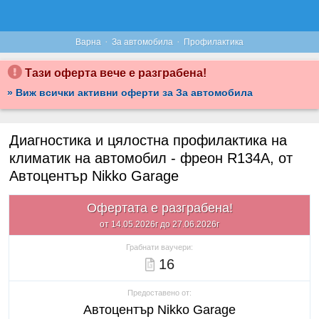
·
·
Варна
За автомобила
Профилактика
Тази оферта вече е разграбена!
» Виж всички активни оферти за За автомобила
Диагностика и цялостна профилактика на
климатик на автомобил - фреон R134А, от
Автоцентър Nikko Garage
Офертата е разграбена!
от 14.05.2026г до 27.06.2026г
Грабнати ваучери:
16
Предоставено от:
Автоцентър Nikko Garage