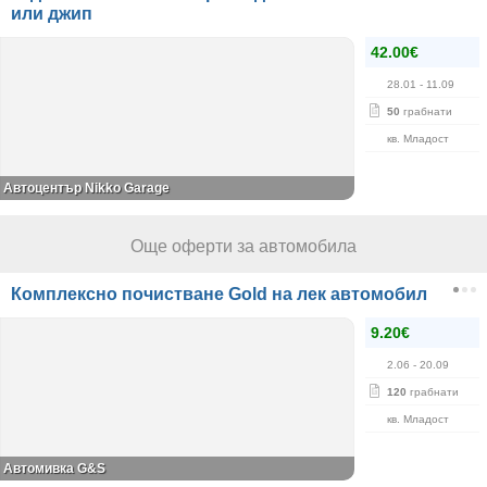
или джип
42.00€
28.01
- 11.09
50
грабнати
кв. Младост
Автоцентър Nikko Garage
Още оферти за автомобила
Комплексно почистване Gold на лек автомобил
9.20€
2.06
- 20.09
120
грабнати
кв. Младост
Автомивка G&S