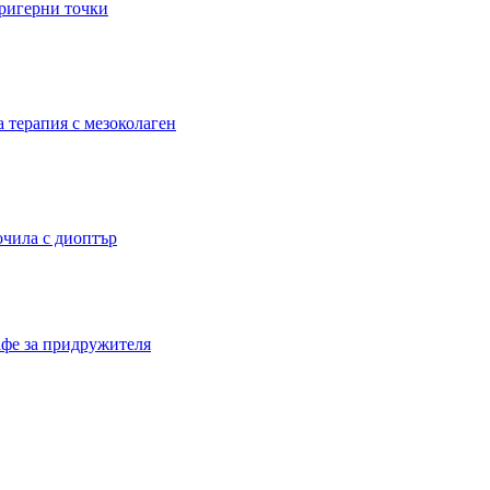
тригерни точки
а терапия с мезоколаген
очила с диоптър
кафе за придружителя