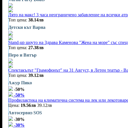
Лято на макс! 3 часа неограничено забавление на всички ат
Топ цена:
38.14лв
Детски кът Варна
Stand-up шоуто на Здрава Каменова "Жена на море" със специ
Топ цена:
27.38лв
Перо и Вятър
Спектакълът "Грамофонът" на 31 Август, в Летен театър - В
Топ цена:
39.12лв
Ажур Пико
-50%
-50%
Профилактика на климатична система на лек или лекотовар
Цена:
19.56лв
39.12лв
Автосервиз SOS
-30%
-30%