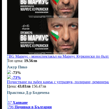
"BG Мариус - моноспектакъл на Мариус Куркински по бълга
Топ цена:
19.56лв
Ажур Пико
-73%
-73%
Почистване на зъбен камък с ултразвук, полиране, реминер
Цена:
43.03лв
156.47лв
Практика Д-р Бодичева
57
Хапване
796
Почивки в България