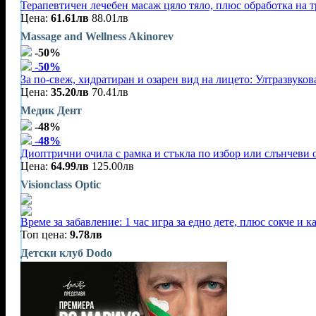
Терапевтичен лечебен масаж цяло тяло, плюс обработка на 
Цена:
61.61лв
88.01лв
Massage and Wellness Akinorev
-50%
-50%
За по-свеж, хидратиран и озарен вид на лицето: Ултразвуков
Цена:
35.20лв
70.41лв
Медик Дент
-48%
-48%
Диоптрични очила с рамка и стъкла по избор или слънчеви 
Цена:
64.99лв
125.00лв
Visionclass Optic
Време за забавление: 1 час игра за едно дете, плюс сокче и 
Топ цена:
9.78лв
Детски клуб Dodo