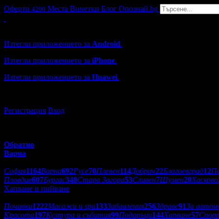
Оферти
Места
Винетки
Блог
Опознай.bg
4290
Grabo мобилна версия
Изтегли приложението за
Android
.
Изтегли приложението за
iPhone
.
Изтегли приложението за
Huawei
.
...или отвори
grabo.bg
Регистрация
Вход
Обратно
Варна
Избери друг град:
София
1164
Варна
692
Русе
70
Плевен
114
Добрич
22
Благоевград
12
П
Пловдив
607
Бургас
348
Стара Загора
53
Сливен
7
Шумен
20
Хасково
Хапване и пийване
Категории оферти:
Почивки
1222
Масажи и spa
133
Забавления
256
Здраве
91
За автом
Красота
197
Култура и събития
99
Подаръци
144
Хапване
57
Спор