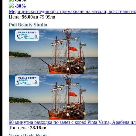
-30%
Медицински педикюр с премахване на мазоли, врастнали н
Цена:
56.00лв
79.99лв
Poli Beauty Studio
90-минутна разходка по залез с кораб Pinta Varna, Арабела и
Топ цена:
28.16лв
Varna Party Boats