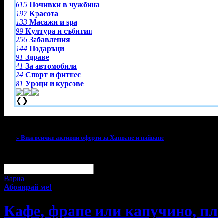
615
Почивки в чужбина
197
Красота
133
Масажи и spa
99
Култура и събития
256
Забавления
144
Подаръци
91
Здраве
41
За автомобила
24
Спорт и фитнес
81
Уроци и курсове
❮
❯
Тази оферта вече е разграбена!
» Виж всички активни оферти за Хапване и пийване
За малко изпусна тази оферта!
Абонирай се по e-mail, за да н
Твоят e-mail:
Оферти за град:
Варна
Абонирай ме!
Кафе, фрапе или капучино, пл