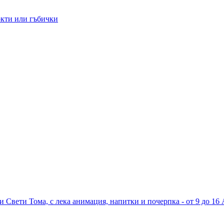
окти или гъбички
ли Свети Тома, с лека анимация, напитки и почерпка - от 9 до 16