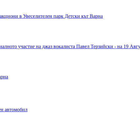
ракциони в Увеселителен парк Детски кът Варна
алното участие на джаз вокалиста Павел Терзийски - на 19 Авгус
арна
ен автомобил