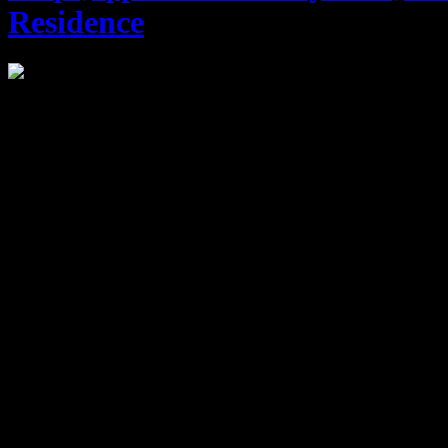
Residence
Понякога е нужно малко, за да бъдат миговете страхотни! Подсл
Кафе еспресо Pellini
(60мл)
, фрапе
(250мл)
или капучино Pellini