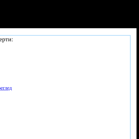
ерти:
реглед