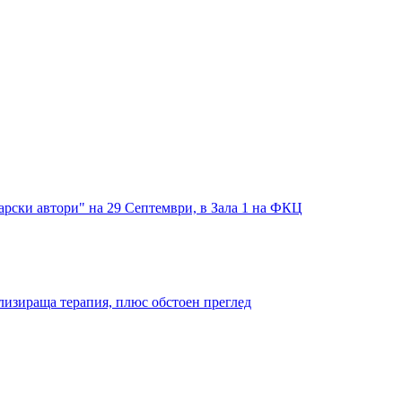
рски автори" на 29 Септември, в Зала 1 на ФКЦ
ализираща терапия, плюс обстоен преглед