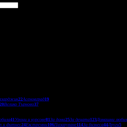
азарджик
22
Асеновград
19
20
Велико Търново
37
обила
41
Уроци и курсове
81
За дома
25
За децата
123
Домашни люби
т и фитнес
24
Екстремни
106
Пазаруване
114
За бизнеса
44
Други
5