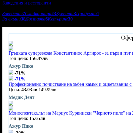
Заведения и ресторанти
Подкатегории:
Заведения
7
Сладкарници
23
Куверти
3
Продукти
1
За вкъщи
38
Доставка
6
Кетъринг
30
Ресторант Marina Residence
Офер
Гръцката суперзвезда Константинос Аргирос - за първи път 
Топ цена:
156.47лв
Ажур Пико
-71%
-71%
Професионално почистване на зъбен камък и оцветявания с 
Цена:
43.03лв
149.99лв
Медик Дент
Моноспектакълът на Мариус Куркински "Черното пиле" на 
Топ цена:
15.65лв
Ажур Пико
-30%