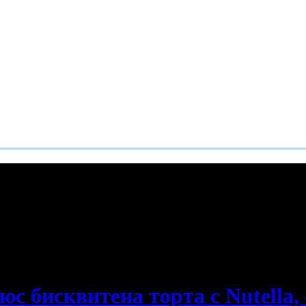
е пропускаш новите оферти!
юс бисквитена торта с Nutella,