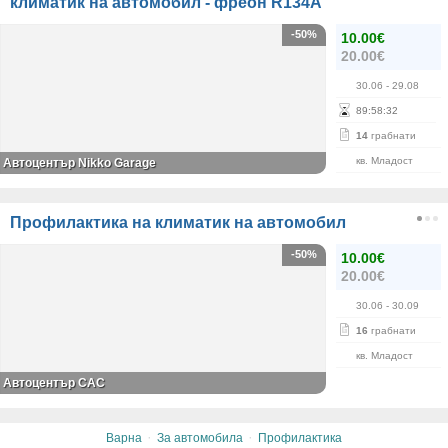
климатик на автомобил - фреон R134А
-50%
10.00€
20.00€
30.06
- 29.08
89
:
58
:
32
14
грабнати
кв. Младост
Автоцентър Nikko Garage
Профилактика на климатик на автомобил
-50%
10.00€
20.00€
30.06
- 30.09
16
грабнати
кв. Младост
Автоцентър САС
·
·
Варна
За автомобила
Профилактика