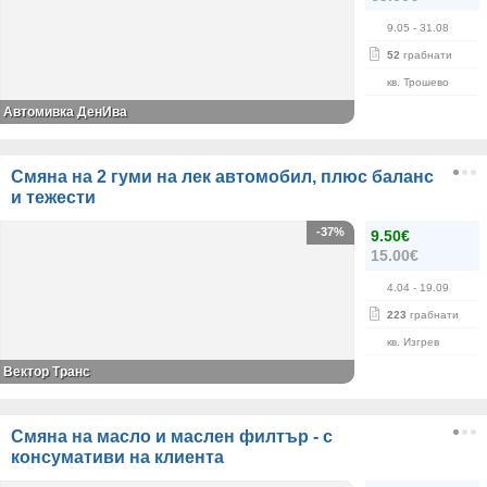
9.05
- 31.08
52
грабнати
кв. Трошево
Автомивка ДенИва
Смяна на 2 гуми на лек автомобил, плюс баланс
и тежести
-37%
9.50€
15.00€
4.04
- 19.09
223
грабнати
кв. Изгрев
Вектор Транс
Смяна на масло и маслен филтър - с
консумативи на клиента