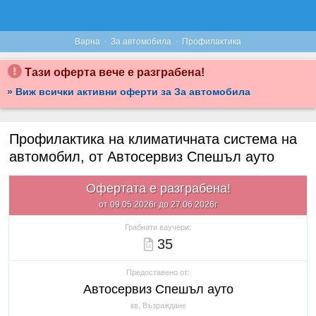
·
·
Варна
За автомобила
Профилактика
Тази оферта вече е разграбена!
» Виж всички активни оферти за За автомобила
Профилактика на климатичната система на
автомобил, от Автосервиз Спешъл ауто
Офертата е разграбена!
от 09.05.2026г до 27.06.2026г
Грабнати ваучери:
35
Предоставено от:
Автосервиз Спешъл ауто
кв. Възраждане