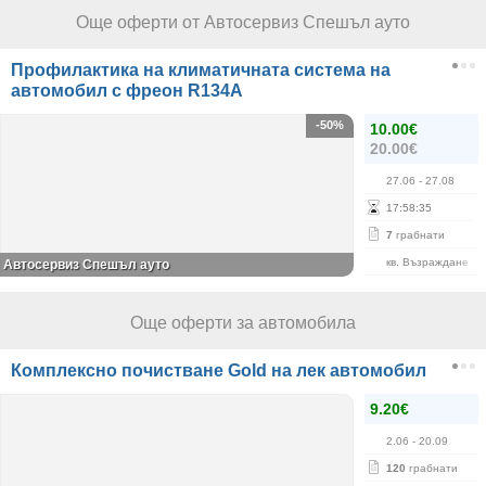
Още оферти от Автосервиз Спешъл ауто
Профилактика на климатичната система на
автомобил с фреон R134А
-50%
10.00€
20.00€
27.06
- 27.08
17
:
58
:
35
7
грабнати
кв. Възраждане
Автосервиз Спешъл ауто
Още оферти за автомобила
Комплексно почистване Gold на лек автомобил
9.20€
2.06
- 20.09
120
грабнати