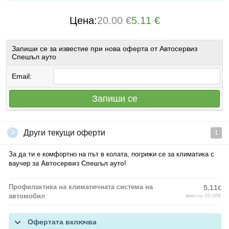
Цена:
20.00 €
5.11 €
Запиши се за известие при нова оферта от Автосервиз
Спешъл ауто
Email:
Запиши се
Други текущи оферти
1
За да ти е комфортно на път в колата, погрижи се за климатика с
ваучер за
Автосервиз Спешъл ауто
!
Профилактика на климатичната система на
5.11
€
автомобил
вместо 20.00€
Офертата включва