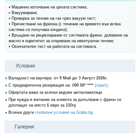
• Машинно източване на цялата система;
• Вакуумиране;
• Проверка за течове на газ чрез вакуум тест;
• Пречистване на фреона (с течение на времето във всяка
система се получава конденз);
• Връщане на рециклирания от системата фреон, добавяне на
масло и оцветител за откриване на евентуални течове;
• Окончателен тест на работата на системата.
Условия
Валидност на ваучера:
от 9 Май до 3 Август 2026г.
С предварителна резервация на:
098 88* ****
(скрит)
.
Офертата важи за всички видове автоклиматици.
При нужда и желание на клиента за допълване с фреон се
доплащат на място 6 евро за 100гр.
Всички други
глобални условия на Grabo.bg
Галерия