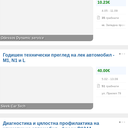
10.23€
4.05
- 11.09
35
грабнати
кв. Западна пром. 
Odessos Dynamic service
Годишен технически преглед на лек автомобил -
M1, N1 и L
40.00€
5.02
- 13.09
51
грабнати
ул. Прилеп 79
Sleek Car Tech
Диагностика и цялостна профилактика на