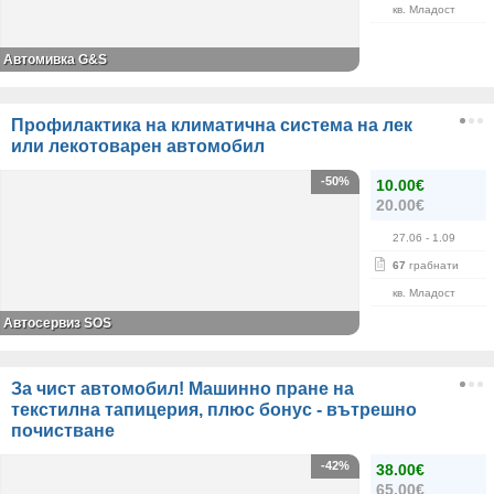
кв. Младост
Автомивка G&S
Профилактика на климатична система на лек
или лекотоварен автомобил
-50%
10.00€
20.00€
27.06
- 1.09
67
грабнати
кв. Младост
Автосервиз SOS
За чист автомобил! Машинно пране на
текстилна тапицерия, плюс бонус - вътрешно
почистване
-42%
38.00€
65.00€