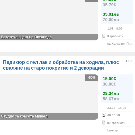
35.79€
35.01лв
70.00лв
1.08
- 9.09
3
грабнати
Естетичен център Океанида
кв. Колхозен Паза
Педикюр с гел лак и обработка на ходила, плюс
сваляне на старо покритие и 2 декорации
-50%
15.00€
30.00€
29.34лв
58.67лв
23.02
- 14.08
48
:
55
:
18
Студио за красота Мишел
57
грабнати
Център