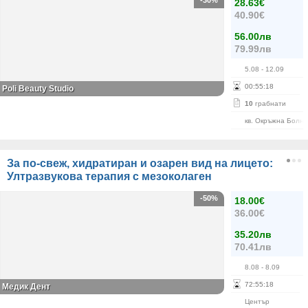
-30%
28.63€
40.90€
56.00лв
79.99лв
5.08
- 12.09
00
:
55
:
18
Poli Beauty Studio
10
грабнати
кв. Окръжна Болн
За по-свеж, хидратиран и озарен вид на лицето:
Ултразвукова терапия с мезоколаген
-50%
18.00€
36.00€
35.20лв
70.41лв
8.08
- 8.09
72
:
55
:
18
Медик Дент
Център