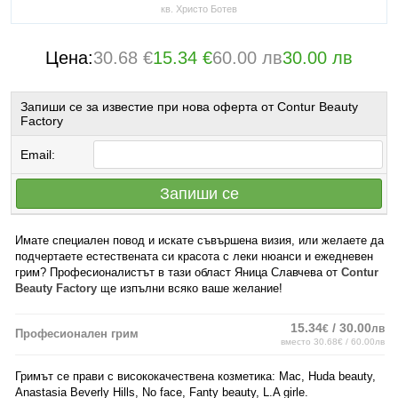
кв. Христо Ботев
Цена:
30.68 €
15.34 €
60.00 лв
30.00 лв
Запиши се за известие при нова оферта от Contur Beauty
Factory
Email:
Запиши се
Имате специален повод и искате съвършена визия, или желаете да
подчертаете естествената си красота с леки нюанси и ежедневен
грим? Професионалистът в тази област Яница Славчева от
Contur
Beauty Factory
ще изпълни всяко ваше желание!
15.34
/ 30.00
€
лв
Професионален грим
вместо 30.68€ / 60.00лв
Гримът се прави с висококачествена козметика: Mac, Huda beauty,
Anastasia Beverly Hills, No face, Fanty beauty, L.A girle.