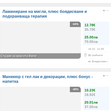
Ламиниране на мигли, плюс боядисване и
подхранваща терапия
-64%
12.78€
35.79€
25.00лв
70.00лв
16.10
- 12.09
11
грабнати
Студио за красота Вили
кв. Владиславово
Маникюр с гел лак и декорации, плюс бонус -
напитка
-46%
10.23€
18.92€
20.01лв
37.00лв