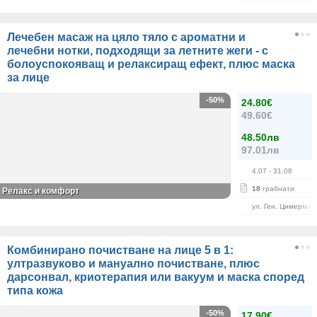
Лечебен масаж на цяло тяло с ароматни и
лечебни нотки, подходящи за летните жеги - с
болоуспокояващ и релаксиращ ефект, плюс маска
за лице
-50%
24.80€
49.60€
48.50лв
97.01лв
4.07
- 31.08
18
грабнати
Релакс и комфорт
ул. Ген. Цимерман
Комбинирано почистване на лице 5 в 1:
ултразвуково и мануално почистване, плюс
дарсонвал, криотерапия или вакуум и маска според
типа кожа
-50%
17.90€