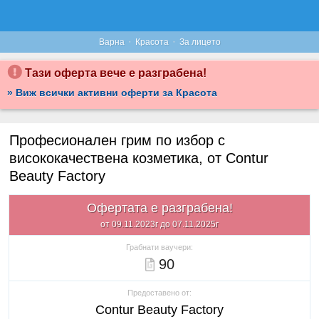
·
·
Варна
Красота
За лицето
Тази оферта вече е разграбена!
» Виж всички активни оферти за Красота
Професионален грим по избор с
висококачествена козметика, от Contur
Beauty Factory
Офертата е разграбена!
от 09.11.2023г до 07.11.2025г
Грабнати ваучери:
90
Предоставено от:
Contur Beauty Factory