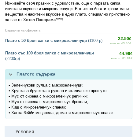
Изживейте своя празник с удоволствие, още с първата хапка
изискани вкусове и микрозеленчуци. В пъти по-богати хранителни
вещества и наситени вкусове в едно плато, специално приготвено
за вас от
Хотел Панорама****
!
Варианти на офертата:
22.50
€
Плато с 50 броя хапки с микрозеленчуци
(1100гр)
вместо 43.46€
Плато със 100 броя хапки с микрозеленчуци
44.99
€
(2200гр)
вместо 81.81€
Платото съдържа
• Зеленчукови рулца с микрозеленчуци;
• Хрупкава брускета с рукола и италианско прошуто;
• Мус от сирена с микрозеленчук репички;
• Мус от сирена с микрозеленчук броколи;
• Киш с микрозеленчук спанак;
• Хапка бейби моцарела, домат и микрозеленчук спанак.
Условия