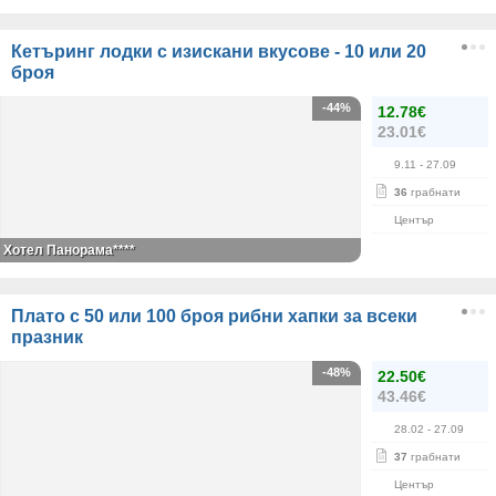
Кетъринг лодки с изискани вкусове - 10 или 20
броя
-44%
12.78€
23.01€
9.11
- 27.09
36
грабнати
Център
Хотел Панорама****
Плато с 50 или 100 броя рибни хапки за всеки
празник
-48%
22.50€
43.46€
28.02
- 27.09
37
грабнати
Център