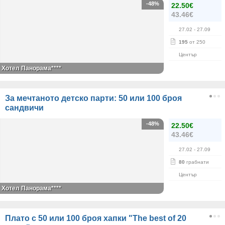
-48%
22.50€
43.46€
27.02
- 27.09
195
от 250
Център
Хотел Панорама****
За мечтаното детско парти: 50 или 100 броя
сандвичи
-48%
22.50€
43.46€
27.02
- 27.09
80
грабнати
Център
Хотел Панорама****
Плато с 50 или 100 броя хапки "The best of 20