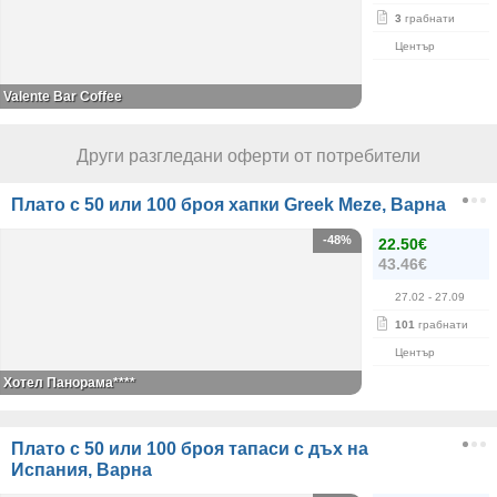
3
грабнати
Център
Valente Bar Coffee
Други разгледани оферти от потребители
Плато с 50 или 100 броя хапки Greek Meze, Варна
-48%
22.50€
43.46€
27.02
- 27.09
101
грабнати
Център
Хотел Панорама****
Плато с 50 или 100 броя тапаси с дъх на
Испания, Варна