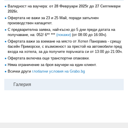
Валидност на ваучера:
от 28 Февруари 2025г до 27 Септември
2026г.
Офертата не важи за 23 и 25 Май, поради запълнен
производствен капацитет.
С предварителна заявка, най-късно до 5 дни преди датата на
получаване, на:
052/ 6** ***
(покажи)
(от 08:00 до 16:00ч).
Офертата важи за вземане на място от Хотел Панорама - срещу
басейн Приморски, с възможност за престой на автомобили пред
входа на хотела, за да получите поръчката си от 13:00 до 21:00ч.
Офертата включва още транспортни опаковки.
Няма ограничение за броя ваучери на един клиент.
Всички други
глобални условия на Grabo.bg
Галерия