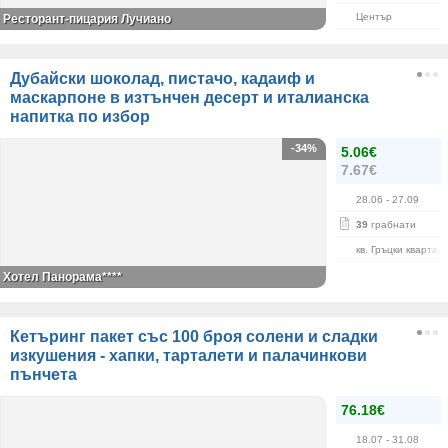
Център
Ресторант-пицария Лучиано
Дубайски шоколад, пистачо, кадаиф и
маскарпоне в изтънчен десерт и италианска
напитка по избор
-34%
5.06€
7.67€
28.06
- 27.09
39
грабнати
кв. Гръцки квартал
Хотел Панорама****
Кетъринг пакет със 100 броя солени и сладки
изкушения - хапки, тарталети и палачинкови
пънчета
76.18€
18.07
- 31.08