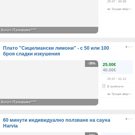
25.07
- 30.09
кв. Гръцки квартал
Хотел Панорама****
Плато "Сицилиански лимони" - с 50 или 100
броя сладки изкушения
-38%
25.00€
40.00€
25.07
- 31.12
2
грабнати
кв. Гръцки квартал
Хотел Панорама****
60 минути индивидуално ползване на сауна
Harvia