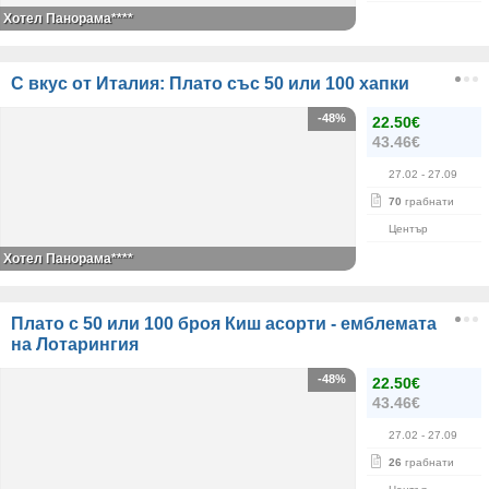
Хотел Панорама****
С вкус от Италия: Плато със 50 или 100 хапки
-48%
22.50€
43.46€
27.02
- 27.09
70
грабнати
Център
Хотел Панорама****
Плато с 50 или 100 броя Киш асорти - емблемата
на Лотарингия
-48%
22.50€
43.46€
27.02
- 27.09
26
грабнати