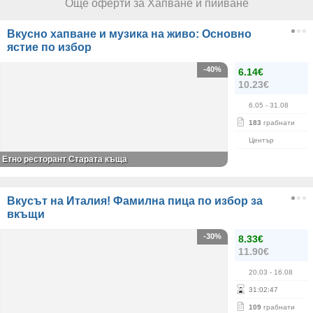
Още оферти за Хапване и пийване
Вкусно хапване и музика на живо: Основно
ястие по избор
-40%
6.14€
10.23€
6.05
- 31.08
183
грабнати
Център
Етно ресторант Старата къща
Вкусът на Италия! Фамилна пица по избор за
вкъщи
-30%
8.33€
11.90€
20.03
- 16.08
31
:
02
:
46
109
грабнати