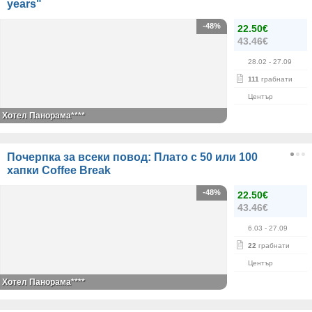
years"
-48%
22.50€
43.46€
28.02
- 27.09
111
грабнати
Център
Хотел Панорама****
Почерпка за всеки повод: Плато с 50 или 100
хапки Coffee Break
-48%
22.50€
43.46€
6.03
- 27.09
22
грабнати
Център
Хотел Панорама****