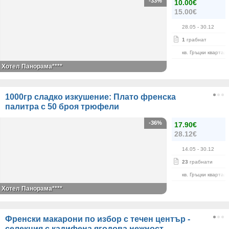
-33%
10.00€
15.00€
28.05
- 30.12
1
грабнат
кв. Гръцки квартал
Хотел Панорама****
1000гр сладко изкушение: Плато френска
палитра с 50 броя трюфели
-36%
17.90€
28.12€
14.05
- 30.12
23
грабнати
кв. Гръцки квартал
Хотел Панорама****
Френски макарони по избор с течен център -
селекция с кадифена ягодова нежност