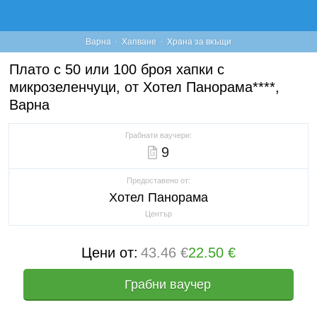
·
·
Варна
Хапване
Храна за вкъщи
Плато с 50 или 100 броя хапки с
микрозеленчуци, от Хотел Панорама****,
Варна
Грабнати ваучери:
9
Предоставено от:
Хотел Панорама
Център
Цени от:
43.46 €
22.50 €
Грабни ваучер