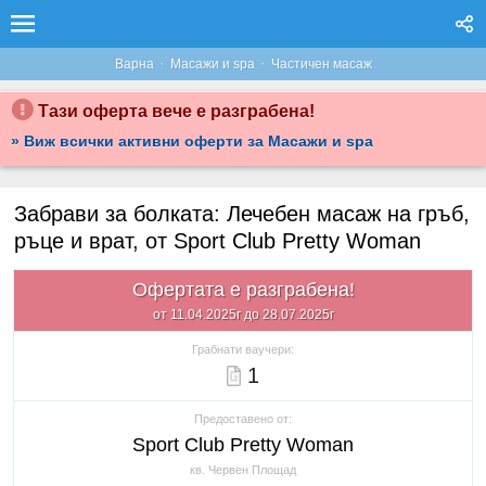
·
·
Варна
Масажи и spa
Частичен масаж
Тази оферта вече е разграбена!
» Виж всички активни оферти за Масажи и spa
Забрави за болката: Лечебен масаж на гръб,
ръце и врат, от Sport Club Pretty Woman
Офертата е разграбена!
от 11.04.2025г до 28.07.2025г
Грабнати ваучери:
1
Предоставено от:
Sport Club Pretty Woman
кв. Червен Площад