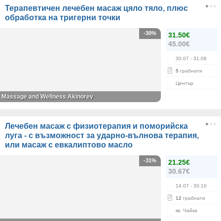
Терапевтичен лечебен масаж цяло тяло, плюс
обработка на тригерни точки
-30%
31.50€
45.00€
30.07
- 31.08
5
грабнати
Център
Massage and Wellness Akinorev
Лечебен масаж с физиотерапия и поморийска
луга - с възможност за ударно-вълнова терапия,
или масаж с евкалиптово масло
-31%
21.25€
30.67€
14.07
- 30.10
12
грабнати
кв. Чайка