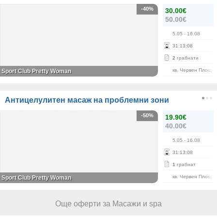
-40%
30.00€
50.00€
5.05
- 16.08
31
:
13
:
08
2
грабнати
кв. Червен Площа
Sport Club Pretty Woman
Антицелулитен масаж на проблемни зони
-50%
19.90€
40.00€
5.05
- 16.08
31
:
13
:
08
1
грабнат
кв. Червен Площа
Sport Club Pretty Woman
Още оферти за Масажи и spa