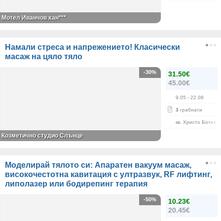
Мотел Иванчов хан***
Намали стреса и напрежението! Класически
масаж на цяло тяло
-30%
31.50€
45.00€
9.05
- 22.08
3
грабнати
кв. Христо Ботев
Козметично студио Слънце
Моделирай тялото си: Апаратен вакуум масаж,
високочестотна кавитация с ултразвук, RF лифтинг,
липолазер или бодирепинг терапия
-50%
10.23€
20.45€