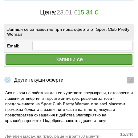
Цена:
23.01 €
15.34 €
Запиши се за известие при нова оферта от Sport Club Pretty
Woman
Email:
Запиши се
Други текущи оферти
2
Ако в края на работния ден се чувствате преуморени, натоварени и
лишени от енергия и търсите антистрес решение за това -
предложението на
Sport Club Pretty Woman
е за вас! Масажът
премахва болката в различните части на тялото, лекува и
предотвратява схващания и действа благоприятно на
кръвообращението. Подобрява вашето здраве и тонус.
15.34
€
Лечебен масаж на гръб, ръце и врат
(30 минути)