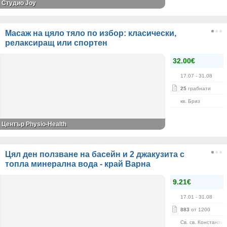
Студио Joy
Масаж на цяло тяло по избор: класически,
релаксиращ или спортен
32.00€
17.07
- 31.08
25
грабнати
кв. Бриз
Център Physio-Health
Цял ден ползване на басейн и 2 джакузита с
топла минерална вода - край Варна
9.21€
17.01
- 31.08
883
от 1200
Св. св. Константи