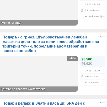
23.07
- 31.08
13
грабнати
кв. Кайсиева Град
Dream Beauty
Подарък с грижа | Дълбокотъканен лечебен
масаж на цяло тяло за жени, плюс обработване на
тригерни точки, по желание ароматерапия и
напитка по избор
-44%
25.56€
46.02€
25.11
- 13.09
152
от 200
кв. Трошево
Център за красота Божествена
Подари релакс в Златни пясъци: SPA ден с