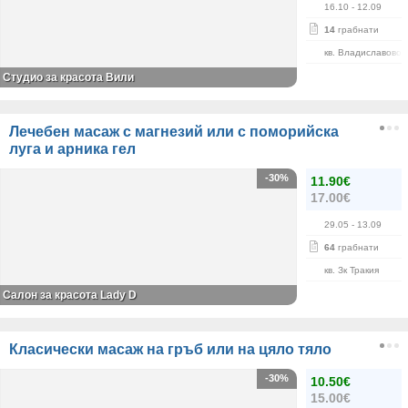
16.10
- 12.09
14
грабнати
кв. Владиславово
Студио за красота Вили
Лечебен масаж с магнезий или с поморийска
луга и арника гел
-30%
11.90€
17.00€
29.05
- 13.09
64
грабнати
кв. Зк Тракия
Салон за красота Lady D
Класически масаж на гръб или на цяло тяло
-30%
10.50€
15.00€