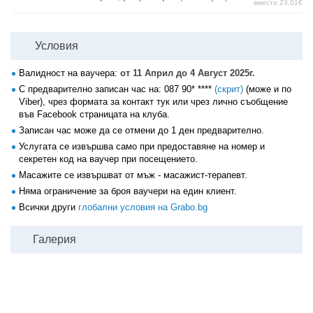
вместо 23.01€
Условия
Валидност на ваучера:
от 11 Април до 4 Август 2025г.
С предварително записан час на:
087 90* ****
(скрит)
(може и по
Viber), чрез формата за контакт тук или чрез лично съобщение
във Facebook страницата на клуба.
Записан час може да се отмени до 1 ден предварително.
Услугата се извършва само при предоставяне на номер и
секретен код на ваучер при посещението.
Масажите се извършват от мъж - масажист-терапевт.
Няма ограничение за броя ваучери на един клиент.
Всички други
глобални условия на Grabo.bg
Галерия