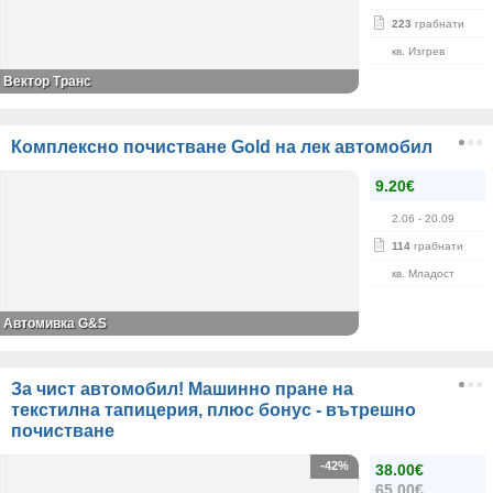
223
грабнати
кв. Изгрев
Вектор Транс
Комплексно почистване Gold на лек автомобил
9.20€
2.06
- 20.09
114
грабнати
кв. Младост
Автомивка G&S
За чист автомобил! Машинно пране на
текстилна тапицерия, плюс бонус - вътрешно
почистване
-42%
38.00€
65.00€