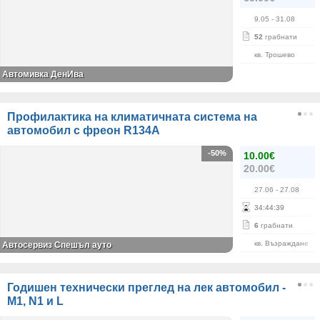
9.05
- 31.08
52
грабнати
кв. Трошево
Автомивка ДенИва
Профилактика на климатичната система на
автомобил с фреон R134А
-50%
10.00€
20.00€
27.06
- 27.08
34
:
44
:
39
6
грабнати
кв. Възраждане
Автосервиз Спешъл ауто
Годишен технически преглед на лек автомобил -
M1, N1 и L