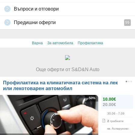
Въпроси и отговори
Предишни оферти
55
·
·
Варна
За автомобила
Профилактика
Още оферти от S&D&N Auto
Профилактика на климатичната система на лек
или лекотоварен автомобил
-50%
10.00€
20.00€
30.06
- 7.09
2
грабнати
кв. Аспарухово