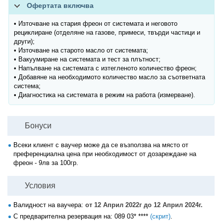
Офертата включва
• Източване на стария фреон от системата и неговото
рециклиране (отделяне на газове, примеси, твърди частици и
други);
• Източване на старото масло от системата;
• Вакуумиране на системата и тест за плътност;
• Напълване на системата с изтегленото количество фреон;
• Добавяне на необходимото количество масло за съответната
система;
• Диагностика на системата в режим на работа (измерване).
Бонуси
Всеки клиент с ваучер може да се възползва на място от
преференциална цена при необходимост от дозареждане на
фреон - 9лв за 100гр.
Условия
Валидност на ваучера:
от 12 Април 2022г до 12 Април 2024г.
С предварителна резервация на:
089 03* ****
(скрит)
.