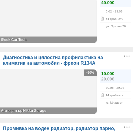
40.00€
5.02
- 13.09
51
грабнати
ул. Прилеп 79
Sleek Car Tech
Диагностика и цялостна профилактика на
климатик на автомобил - фреон R134А
-50%
10.00€
20.00€
30.06
- 29.08
14
грабнати
кв. Младост
Автоцентър Nikko Garage
Промивка на воден радиатор, радиатор парно,