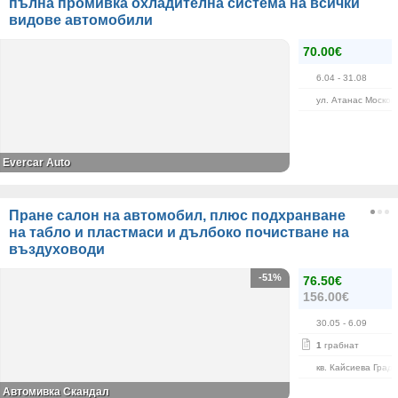
пълна промивка охладителна система на всички
видове автомобили
70.00€
6.04
- 31.08
ул. Атанас Москов
Evercar Auto
Пране салон на автомобил, плюс подхранване
на табло и пластмаси и дълбоко почистване на
въздуховоди
-51%
76.50€
156.00€
30.05
- 6.09
1
грабнат
кв. Кайсиева Град
Автомивка Скандал