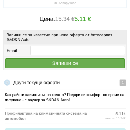
кв. Аспарухово
Цена:
15.34 €
5.11 €
Запиши се за известие при нова оферта от Автосервиз
S&D&N Auto
Email:
Запиши се
Други текущи оферти
1
Как работи климатикът на колата? Подари си комфорт по време на
пътуване - с ваучер за
S&D&N Auto
!
Профилактика на климатичната система на
5.11
€
автомобил
вместо 15.34€