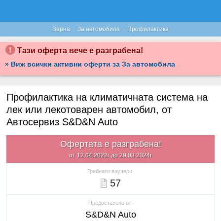
·
·
Варна
За автомобила
Профилактика
Тази оферта вече е разграбена!
» Виж всички активни оферти за За автомобила
Профилактика на климатичната система на
лек или лекотоварен автомобил, от
Автосервиз S&D&N Auto
Офертата е разграбена!
от 12.04.2022г до 29.03.2024г
Грабнати ваучери:
57
Предоставено от:
S&D&N Auto