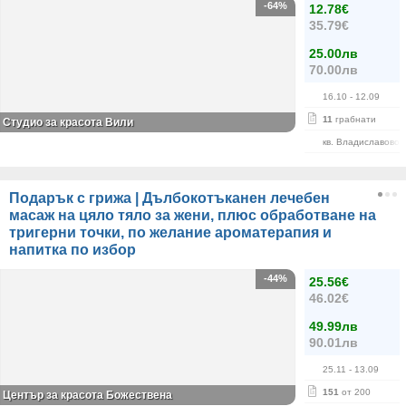
-64%
12.78€
35.79€
25.00лв
70.00лв
16.10
- 12.09
11
грабнати
Студио за красота Вили
кв. Владиславово
Подарък с грижа | Дълбокотъканен лечебен
масаж на цяло тяло за жени, плюс обработване на
тригерни точки, по желание ароматерапия и
напитка по избор
-44%
25.56€
46.02€
49.99лв
90.01лв
25.11
- 13.09
151
от 200
Център за красота Божествена