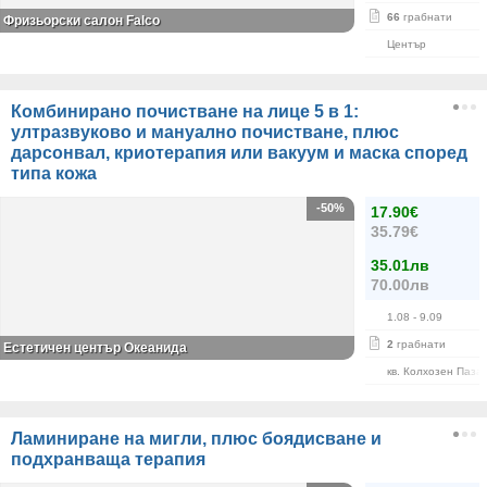
66
грабнати
Фризьорски салон Falco
Център
Комбинирано почистване на лице 5 в 1:
ултразвуково и мануално почистване, плюс
дарсонвал, криотерапия или вакуум и маска според
типа кожа
-50%
17.90€
35.79€
35.01лв
70.00лв
1.08
- 9.09
2
грабнати
Естетичен център Океанида
кв. Колхозен Паза
Ламиниране на мигли, плюс боядисване и
подхранваща терапия