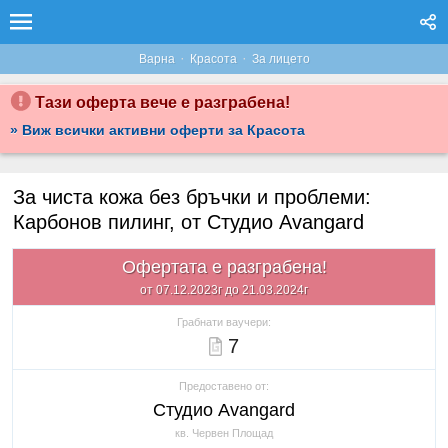
·
·
Варна
Красота
За лицето
Тази оферта вече е разграбена!
» Виж всички активни оферти за Красота
За чиста кожа без бръчки и проблеми:
Карбонов пилинг, от Студио Avangard
Офертата е разграбена!
от 07.12.2023г до 21.03.2024г
Грабнати ваучери:
7
Предоставено от:
Студио Avangard
кв. Червен Площад