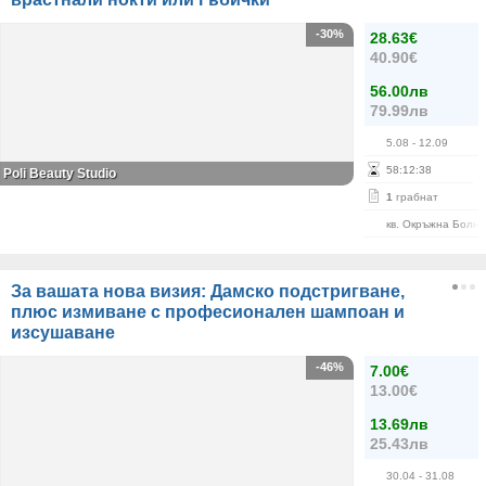
-30%
28.63€
40.90€
56.00лв
79.99лв
5.08
- 12.09
58
:
12
:
38
Poli Beauty Studio
1
грабнат
кв. Окръжна Болн
За вашата нова визия: Дамско подстригване,
плюс измиване с професионален шампоан и
изсушаване
-46%
7.00€
13.00€
13.69лв
25.43лв
30.04
- 31.08