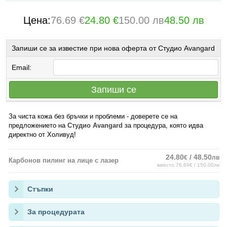
Цена:
76.69 €
24.80 €
150.00 лв
48.50 лв
Запиши се за известие при нова оферта от Студио Avangard
Email:
Запиши се
За чиста кожа без бръчки и проблеми - доверете се на
предложението на
Студио Avangard
за процедура, която идва
директно от Холивуд!
24.80
/ 48.50
€
лв
Карбонов пилинг на лице с лазер
вместо 76.69€ / 150.00лв
Стъпки
За процедурата