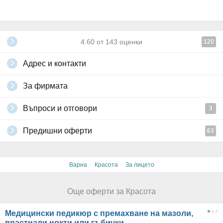
4.60
от
143
оценки
120
Адрес и контакти
За фирмата
Въпроси и отговори
3
Предишни оферти
63
·
·
Варна
Красота
За лицето
Още оферти за Красота
Медицински педикюр с премахване на мазоли,
врастнали нокти или гъбички