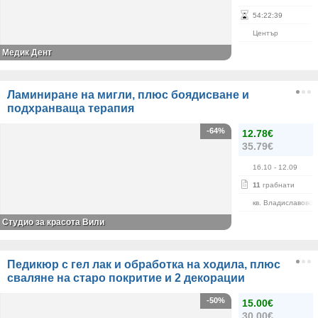
54
:
22
:
38
Център
Медик Дент
Ламиниране на мигли, плюс боядисване и
подхранваща терапия
-64%
12.78€
35.79€
16.10
- 12.09
11
грабнати
кв. Владиславово
Студио за красота Вили
Педикюр с гел лак и обработка на ходила, плюс
сваляне на старо покритие и 2 декорации
-50%
15.00€
30.00€