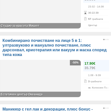
23.02
- 14.08
30
:
22
:
38
57
грабнати
Център
Студио за красота Мишел
Комбинирано почистване на лице 5 в 1:
ултразвуково и мануално почистване, плюс
дарсонвал, криотерапия или вакуум и маска според
типа кожа
-50%
17.90€
35.79€
1.08
- 9.09
3
грабнати
кв. Колхозен Паза
Естетичен център Океанида
Маникюр с гел лак и декорации, плюс бонус -