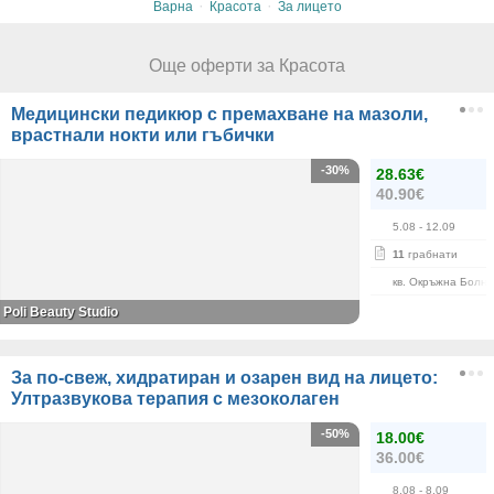
·
·
Варна
Красота
За лицето
Още оферти за Красота
Медицински педикюр с премахване на мазоли,
врастнали нокти или гъбички
-30%
28.63€
40.90€
5.08
- 12.09
11
грабнати
кв. Окръжна Болн
Poli Beauty Studio
За по-свеж, хидратиран и озарен вид на лицето:
Ултразвукова терапия с мезоколаген
-50%
18.00€
36.00€
8.08
- 8.09