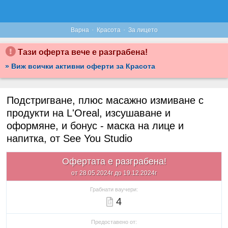
·
·
Варна
Красота
За лицето
Тази оферта вече е разграбена!
» Виж всички активни оферти за Красота
Подстригване, плюс масажно измиване с
продукти на L'Oreal, изсушаване и
оформяне, и бонус - маска на лице и
напитка, от See You Studio
Офертата е разграбена!
от 28.05.2024г до 19.12.2024г
Грабнати ваучери:
4
Предоставено от: