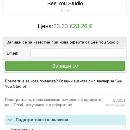
See You Studio
Център
Цена:
33.23 €
23.26 €
Запиши се за известие при нова оферта от See You Studio
Email:
Запиши се
Време ти е за нова прическа? Освежи визията си с ваучер за
See
You Studio
!
Подстригване, плюс масажно измиване с продукти
23.26
€
на L'Oreal, изсушаване и оформяне
вместо 33.23€
Подстригването включва