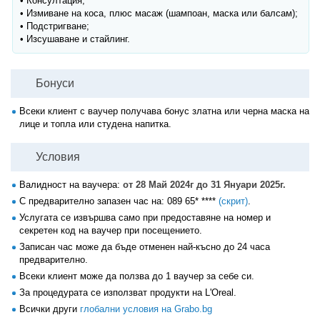
• Консултация;
• Измиване на коса, плюс масаж (шампоан, маска или балсам);
• Подстригване;
• Изсушаване и стайлинг.
Бонуси
Всеки клиент с ваучер получава бонус златна или черна маска на
лице и топла или студена напитка.
Условия
Валидност на ваучера:
от 28 Май 2024г до 31 Януари 2025г.
С предварително запазен час на:
089 65* ****
(скрит)
.
Услугата се извършва само при предоставяне на номер и
секретен код на ваучер при посещението.
Записан час може да бъде отменен най-късно до 24 часа
предварително.
Всеки клиент може да ползва до 1 ваучер за себе си.
За процедурата се използват продукти на L'Oreal.
Всички други
глобални условия на Grabo.bg