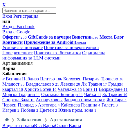
X
Вход
Регистрация
или
Вход с Facebook
Вход с Google
Оферти
GiftCards за ваучери
Винетки
Места
Блог
4256
Ново
Контакти
Приложение за Android
Изтегли
Условия за ползване
Политика за поверителност
Поверителност
Политика за бисквитки
Официална
информация за LLM системи
Арт занимания
Варна
Забавления
«
Всички
Наблизо
Център
Колхозен Пазар
Трошево
186
49
36
Младост
Владиславово
Левски
Лк Тракия
Гръцки
35
21
20
17
квартал
Христо Ботев
Чаталджа
Бриз
Възраждане
16
16
15
11
11
Морска Градина
Окръжна Болница
Чайка
Зк Тракия
11
11
11
10
Спортна Зала
Аспарухово
Западна пром. зона
Жп Гара
10
7
6
5
Червен Площад
Автогара
Кайсиева Градина
Галата
5
4
4
3
Изгрев
Победа
Цветен
Южна пром. зона
2
2
2
1
Забавления
Арт занимания
❯
❯
В цялата страна
Във Варна
Около Варна