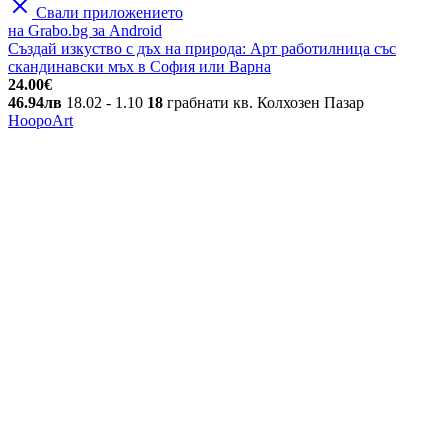
Свали приложението
на Grabo.bg за Android
Създай изкуство с дъх на природа: Арт работилница със
скандинавски мъх в София или Варна
24.00€
46.94лв
18.02
- 1.10
18
грабнати
кв. Колхозен Пазар
HoopoArt