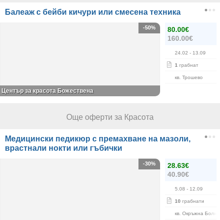
Балеаж с бейби кичури или смесена техника
-50%
80.00€
160.00€
24.02
- 13.09
1
грабнат
кв. Трошево
Център за красота Божествена
Още оферти за Красота
Медицински педикюр с премахване на мазоли,
врастнали нокти или гъбички
-30%
28.63€
40.90€
5.08
- 12.09
10
грабнати
кв. Окръжна Болн