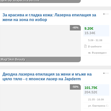
Център за красота Dermis
За красива и гладка кожа: Лазерна епилация за
жени на зона по избор
-40%
9.20€
15.34€
5.09
- 31.08
2
грабнати
кв. Възраждане
Magi'Skin Beauty
Диодна лазерна епилация за жени и мъже на
цяло тяло - с японски лазер на Japderm
-50%
101.75€
204.52€
21.05
- 16.09
ул. Екатерина Сим