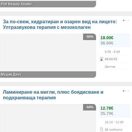
Poli Beauty Studio
За по-свеж, хидратиран и озарен вид на лицето:
Ултразвукова терапия с мезоколаген
-50%
18.00€
36.00€
8.08
- 8.09
69
:
00
:
52
Център
Медик Дент
Ламиниране на мигли, плюс боядисване и
подхранваща терапия
-64%
12.78€
35.79€
16.10
- 12.09
11
грабнати