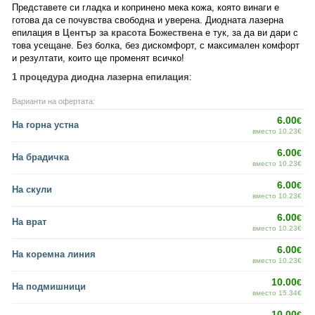
Представете си гладка и копринено мека кожа, която винаги е
готова да се почувства свободна и уверена. Диодната лазерна
епилация в
Център за красота Божествена
е тук, за да ви дари с
това усещане. Без болка, без дискомфорт, с максимален комфорт
и резултати, които ще променят всичко!
1 процедура диодна лазерна епилация
:
Варианти на офертата:
6.00
€
На горна устна
вместо 10.23€
6.00
€
На брадичка
вместо 10.23€
6.00
€
На скули
вместо 10.23€
6.00
€
На врат
вместо 10.23€
6.00
€
На коремна линия
вместо 10.23€
10.00
€
На подмишници
вместо 15.34€
10.00