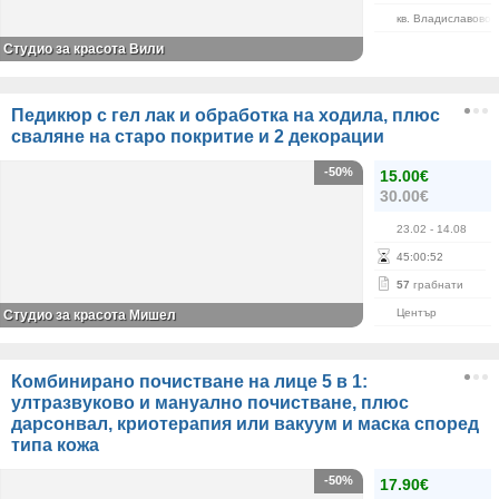
кв. Владиславово
Студио за красота Вили
Педикюр с гел лак и обработка на ходила, плюс
сваляне на старо покритие и 2 декорации
-50%
15.00€
30.00€
23.02
- 14.08
45
:
00
:
52
57
грабнати
Център
Студио за красота Мишел
Комбинирано почистване на лице 5 в 1:
ултразвуково и мануално почистване, плюс
дарсонвал, криотерапия или вакуум и маска според
типа кожа
-50%
17.90€