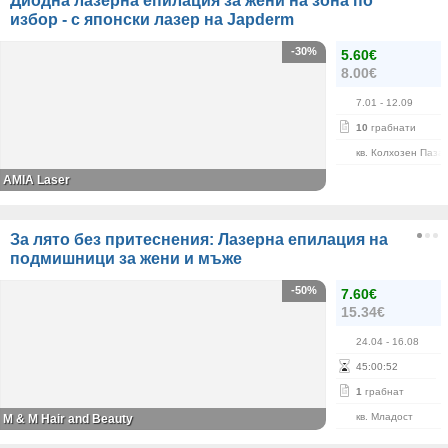
Диодна лазерна епилация за жени на зона по
избор - с японски лазер на Japderm
-30%
5.60€
8.00€
7.01
- 12.09
10
грабнати
кв. Колхозен Паза
AMIA Laser
За лято без притеснения: Лазерна епилация на
подмишници за жени и мъже
-50%
7.60€
15.34€
24.04
- 16.08
45
:
00
:
52
1
грабнат
кв. Младост
M & M Hair and Beauty