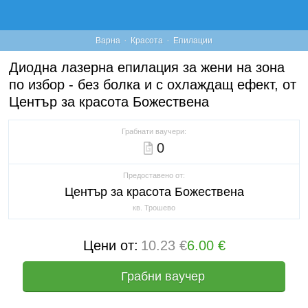
·
·
Варна
Красота
Епилации
Диодна лазерна епилация за жени на зона
по избор - без болка и с охлаждащ ефект, от
Център за красота Божествена
Грабнати ваучери:
0
Предоставено от:
Център за красота Божествена
кв. Трошево
Цени от:
10.23 €
6.00 €
Грабни ваучер