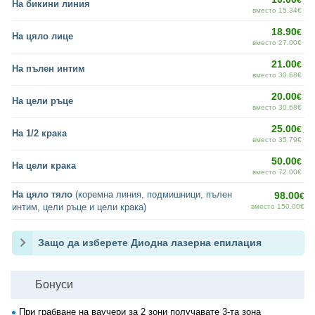
€
На бикини линия
вместо 15.34€
18.90
€
На цяло лице
вместо 27.00€
21.00
€
На пълен интим
вместо 30.68€
20.00
€
На цели ръце
вместо 30.68€
25.00
€
На 1/2 крака
вместо 35.79€
50.00
€
На цели крака
вместо 72.00€
На цяло тяло
(коремна линия, подмишници, пълен
98.00
€
интим, цели ръце и цели крака)
вместо 150.00€
Защо да изберете Диодна лазерна епилация
Бонуси
При грабване на ваучери за 2 зони получавате 3-та зона