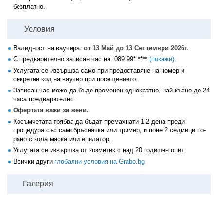
безплатно.
Условия
Валидност на ваучера:
от 13 Май до 13 Септември 2026г.
С предварително записан час на:
089 99* ****
(покажи)
.
Услугата се извършва само при предоставяне на номер и
секретен код на ваучер при посещението.
Записан час може да бъде променен еднократно, най-късно до 24
часа предварително.
Офертата важи за жени.
Косъмчетата трябва да бъдат премахнати 1-2 дена преди
процедура със самобръсначка или тример, и поне 2 седмици по-
рано с кола маска или епилатор.
Услугата се извършва от козметик с над 20 годишен опит.
Всички други
глобални условия на Grabo.bg
Галерия