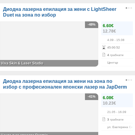
Диодна лазерна епилация за жени с LightSheer
Duet на зона по избор
-48%
6.60€
12.78€
4.09
- 15.08
45
:
00
:
52
4
грабнати
Център
Viva Skin & Laser Studio
Диодна лазерна епилация за жени на зона по
избор с професионален японски лазер на JapDerm
-41%
6.08€
10.23€
21.05
- 16.09
3
грабнати
ул. Екатерина Сим