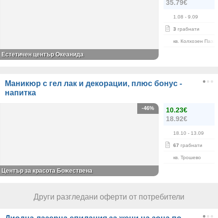
35.79€
1.08
- 9.09
3
грабнати
кв. Колхозен Паза
Естетичен център Океанида
Маникюр с гел лак и декорации, плюс бонус -
напитка
-46%
10.23€
18.92€
18.10
- 13.09
67
грабнати
кв. Трошево
Център за красота Божествена
Други разгледани оферти от потребители