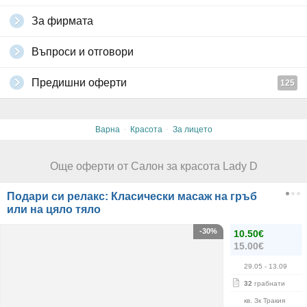
За фирмата
Въпроси и отговори
Предишни оферти
125
·
·
Варна
Красота
За лицето
Още оферти от Салон за красота Lady D
Подари си релакс: Класически масаж на гръб
или на цяло тяло
-30%
10.50€
15.00€
29.05
- 13.09
32
грабнати
кв. Зк Тракия