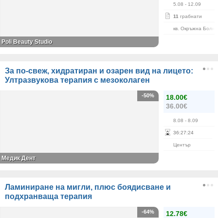
5.08
- 12.09
11
грабнати
кв. Окръжна Болн
Poli Beauty Studio
За по-свеж, хидратиран и озарен вид на лицето:
Ултразвукова терапия с мезоколаген
-50%
18.00€
36.00€
8.08
- 8.09
36
:
27
:
23
Център
Медик Дент
Ламиниране на мигли, плюс боядисване и
подхранваща терапия
-64%
12.78€