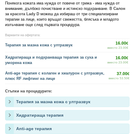
Понякога кожата има нужда от повече от грижа - има нужда от
внимание, дълбоко почистване и истинско подхранване. В
Салон
за красота Lady D
можеш да избираш от три специализирани
терапии за лице, които връщат свежестта, блясъка и младото
излъчване още след първата процедура.
Варианти на офертата:
16.00
€
Терапия за мазна кожа с ултразвук
вместо 23.00€
Хидратираща и подхранваща терапия за суха и
16.00
€
уморена кожа
вместо 23.00€
Anti-age терапия с колаген и хиалурон с ултразвук,
37.00
€
плюс RF лифтинг на лице
вместо 53.50€
Стъпки на процедурите:
Терапия за мазна кожа с ултразвук
Хидратираща терапия
Anti-age терапия