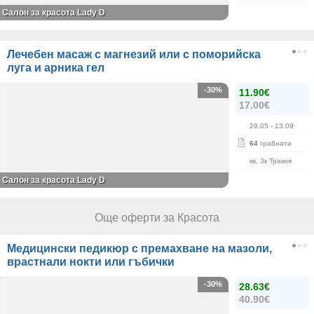
Салон за красота Lady D
Лечебен масаж с магнезий или с поморийска
луга и арника гел
-30%
11.90€
17.00€
29.05
- 13.09
64
грабнати
кв. Зк Тракия
Салон за красота Lady D
Още оферти за Красота
Медицински педикюр с премахване на мазоли,
врастнали нокти или гъбички
-30%
28.63€
40.90€