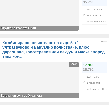
35.79€
16.10
- 12.09
11
грабнати
кв. Владиславово
Студио за красота Вили
Комбинирано почистване на лице 5 в 1:
ултразвуково и мануално почистване, плюс
дарсонвал, криотерапия или вакуум и маска според
типа кожа
-50%
17.90€
35.79€
1.08
- 9.09
3
грабнати
кв. Колхозен Паза
Естетичен център Океанида