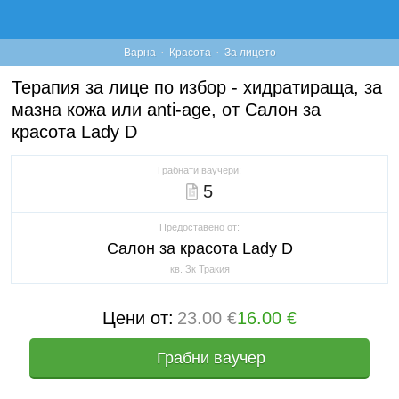
·
·
Варна
Красота
За лицето
Терапия за лице по избор - хидратираща, за
мазна кожа или anti-age, от Салон за
красота Lady D
Грабнати ваучери:
5
Предоставено от:
Салон за красота Lady D
кв. Зк Тракия
Цени от:
23.00 €
16.00 €
Грабни ваучер