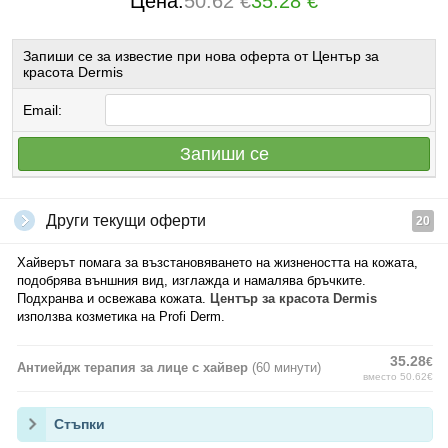
Цена:
50.62 €
35.28 €
Запиши се за известие при нова оферта от Център за
красота Dermis
Email:
Запиши се
Други текущи оферти
20
Хайверът помага за възстановяването на жизнеността на кожата,
подобрява външния вид, изглажда и намалява бръчките.
Подхранва и освежава кожата.
Център за красота Dermis
използва козметика на Profi Derm.
35.28
€
Антиейдж терапия за лице с хайвер
(60 минути)
вместо 50.62€
Стъпки