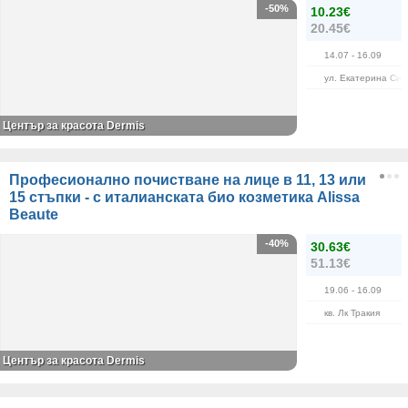
-50%
10.23€
20.45€
14.07
- 16.09
ул. Екатерина Сим
Център за красота Dermis
Професионално почистване на лице в 11, 13 или
15 стъпки - с италианската био козметика Alissa
Beaute
-40%
30.63€
51.13€
19.06
- 16.09
кв. Лк Тракия
Център за красота Dermis