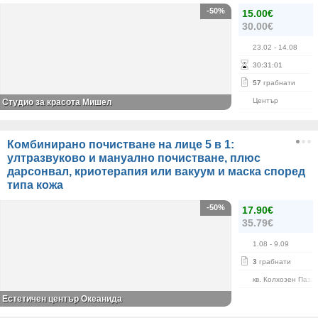
-50%
15.00€
30.00€
23.02
- 14.08
30
:
31
:
00
57
грабнати
Център
Студио за красота Мишел
Комбинирано почистване на лице 5 в 1:
ултразвуково и мануално почистване, плюс
дарсонвал, криотерапия или вакуум и маска според
типа кожа
-50%
17.90€
35.79€
1.08
- 9.09
3
грабнати
кв. Колхозен Паза
Естетичен център Океанида