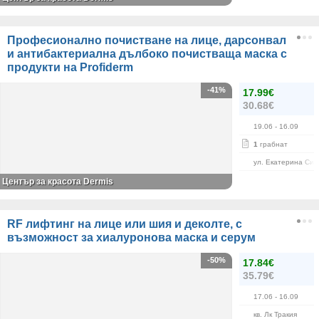
Професионално почистване на лице, дарсонвал
и антибактериална дълбоко почистваща маска с
продукти на Profiderm
-41%
17.99€
30.68€
19.06
- 16.09
1
грабнат
ул. Екатерина Сим
Център за красота Dermis
RF лифтинг на лице или шия и деколте, с
възможност за хиалуронова маска и серум
-50%
17.84€
35.79€
17.06
- 16.09
кв. Лк Тракия