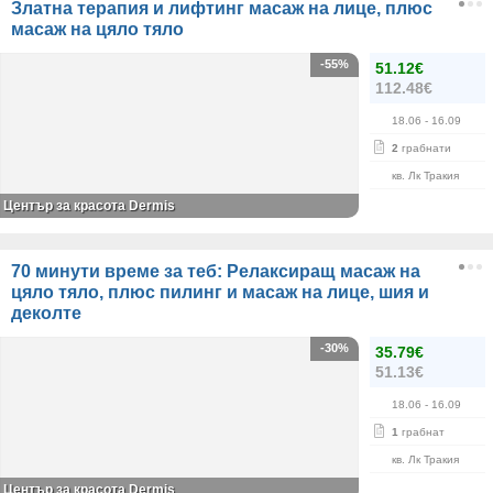
Златна терапия и лифтинг масаж на лице, плюс
масаж на цяло тяло
-55%
51.12€
112.48€
18.06
- 16.09
2
грабнати
кв. Лк Тракия
Център за красота Dermis
70 минути време за теб: Релаксиращ масаж на
цяло тяло, плюс пилинг и масаж на лице, шия и
деколте
-30%
35.79€
51.13€
18.06
- 16.09
1
грабнат
кв. Лк Тракия
Център за красота Dermis