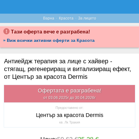
·
·
Варна
Красота
За лицето
Тази оферта вече е разграбена!
» Виж всички активни оферти за Красота
Антиейдж терапия за лице с хайвер -
стягащ, регенериращ и витализиращ ефект,
от Център за красота Dermis
Офертата е разграбена!
от 03.06.2025г до 30.04.2026г
Предоставено от:
Център за красота Dermis
кв. Лк Тракия