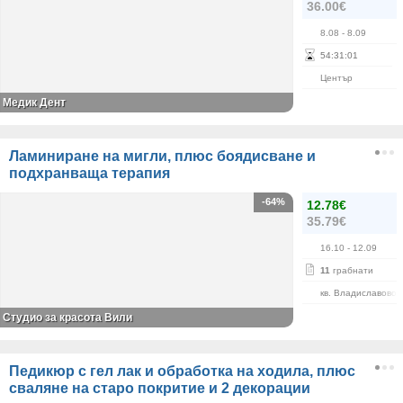
36.00€
8.08
- 8.09
54
:
31
:
00
Център
Медик Дент
Ламиниране на мигли, плюс боядисване и
подхранваща терапия
-64%
12.78€
35.79€
16.10
- 12.09
11
грабнати
кв. Владиславово
Студио за красота Вили
Педикюр с гел лак и обработка на ходила, плюс
сваляне на старо покритие и 2 декорации