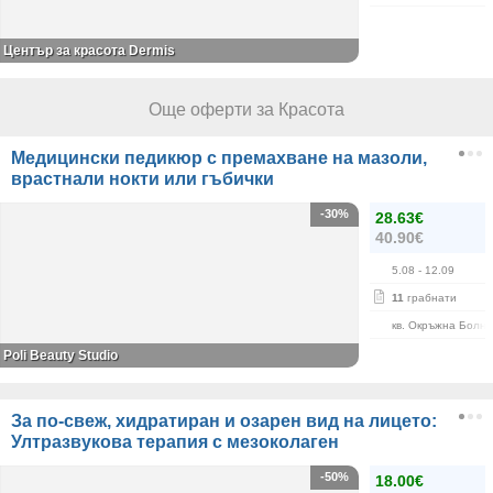
Център за красота Dermis
Още оферти за Красота
Медицински педикюр с премахване на мазоли,
врастнали нокти или гъбички
-30%
28.63€
40.90€
5.08
- 12.09
11
грабнати
кв. Окръжна Болн
Poli Beauty Studio
За по-свеж, хидратиран и озарен вид на лицето:
Ултразвукова терапия с мезоколаген
-50%
18.00€