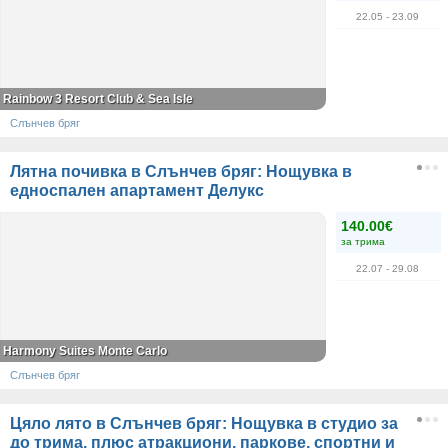
22.05
- 23.09
Rainbow 3 Resort Club & Sea Isle
Слънчев бряг
Лятна почивка в Слънчев бряг: Нощувка в
едноспален апартамент Делукс
140.00€
за трима
22.07
- 29.08
Harmony Suites Monte Carlo
Слънчев бряг
Цяло лято в Слънчев бряг: Нощувка в студио за
до трима, плюс атракциони, паркове, спортни и