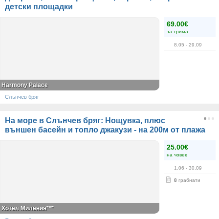
детски площадки
69.00€
за трима
8.05
- 29.09
Harmony Palace
Слънчев бряг
На море в Слънчев бряг: Нощувка, плюс
външен басейн и топло джакузи - на 200м от плажа
25.00€
на човек
1.06
- 30.09
8
грабнати
Хотел Миления***