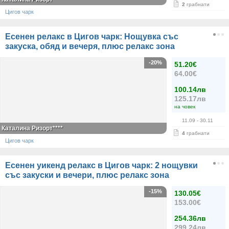
2
грабнати
Цигов чарк
Есенен релакс в Цигов чарк: Нощувка със
закуска, обяд и вечеря, плюс релакс зона
-20%
51.20€
64.00€
100.14лв
125.17лв
на човек
11.09
- 30.11
Каталина Ризорт****
4
грабнати
Цигов чарк
Есенен уикенд релакс в Цигов чарк: 2 нощувки
със закуски и вечери, плюс релакс зона
-15%
130.05€
153.00€
254.36лв
299.24лв