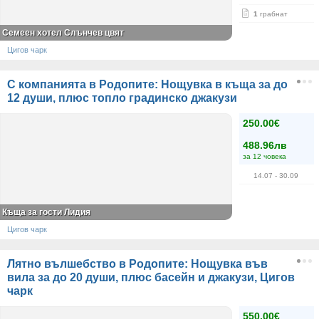
1
грабнат
Семеен хотел Слънчев цвят
Цигов чарк
С компанията в Родопите: Нощувка в къща за до
12 души, плюс топло градинско джакузи
250.00€
488.96лв
за 12 човека
14.07
- 30.09
Къща за гости Лидия
Цигов чарк
Лятно вълшебство в Родопите: Нощувка във
вила за до 20 души, плюс басейн и джакузи, Цигов
чарк
550.00€