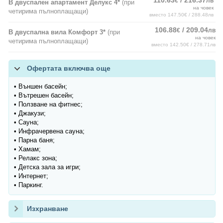
110.63
/ 216.37
€
лв
В двуспален апартамент Делукс 4*
(при
на човек
четирима пълноплащащи)
вместо 147.50€ / 288.48лв
106.88
/ 209.04
€
лв
В двуспална вила Комфорт 3*
(при
на човек
четирима пълноплащащи)
вместо 142.50€ / 278.71лв
Офертата включва още
• Външен басейн;
• Вътрешен басейн;
• Ползване на фитнес;
• Джакузи;
• Сауна;
• Инфрачервена сауна;
• Парна баня;
• Хамам;
• Релакс зона;
• Детска зала за игри;
• Интернет;
• Паркинг.
Изхранване