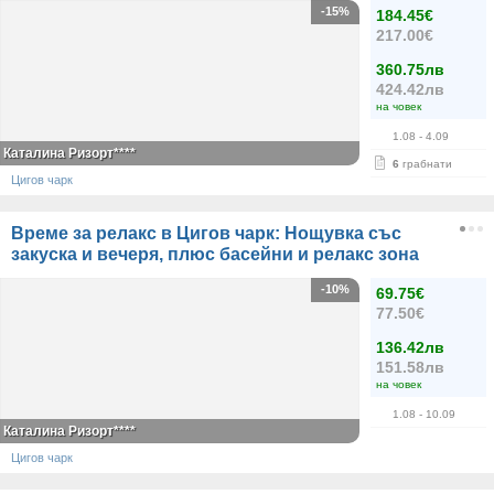
-15%
184.45€
217.00€
360.75лв
424.42лв
на човек
1.08
- 4.09
Каталина Ризорт****
6
грабнати
Цигов чарк
Време за релакс в Цигов чарк: Нощувка със
закуска и вечеря, плюс басейни и релакс зона
-10%
69.75€
77.50€
136.42лв
151.58лв
на човек
1.08
- 10.09
Каталина Ризорт****
Цигов чарк