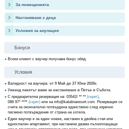
За помещенията
Настаняване с деца
Условия за анулация
Бонуси
Всеки клиент с ваучер получава бонус обяд.
Условия
Валидност на ваучера:
от 9 Май до 27 Юни 2026г.
Уикенд пакетът важи за настаняване в Петък и Събота.
С предварителна резервация на:
03542/ ** **
(скрит)
,
088 97* ****
(скрит)
или на info@katalinaresort.com. Резервация се
счита за окончателно потвърдена единствено след изрично
писмено потвърждение от страна на хотела.
Един ваучер е за един човек,
настанен в двойна стая или
едноспален апартамент, при настанени двама пълноплащащи