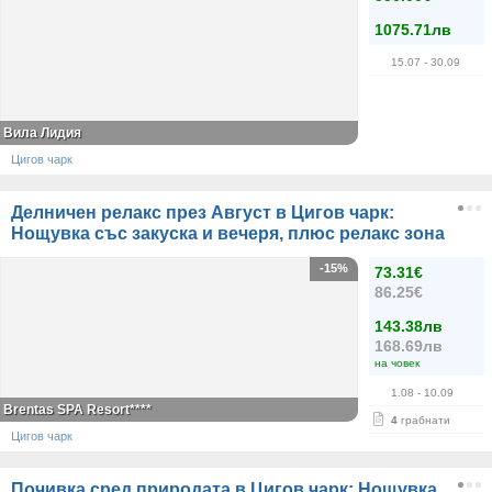
1075.71лв
15.07
- 30.09
Вила Лидия
Цигов чарк
Делничен релакс през Август в Цигов чарк:
Нощувка със закуска и вечеря, плюс релакс зона
-15%
73.31€
86.25€
143.38лв
168.69лв
на човек
1.08
- 10.09
Brentas SPA Resort****
4
грабнати
Цигов чарк
Почивка сред природата в Цигов чарк: Нощувка