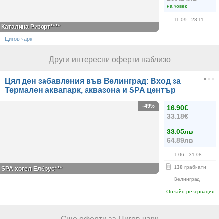
на човек
11.09
- 28.11
Каталина Ризорт****
Цигов чарк
Други интересни оферти наблизо
Цял ден забавления във Велинград: Вход за
Термален аквапарк, аквазона и SPA център
-49%
16.90€
33.18€
33.05лв
64.89лв
1.06
- 31.08
130
грабнати
SPA хотел Елбрус***
Велинград
Онлайн резервация
Още оферти за Цигов чарк