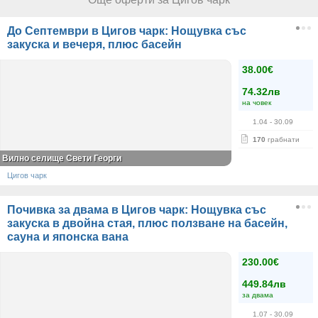
До Септември в Цигов чарк: Нощувка със
закуска и вечеря, плюс басейн
38.00€
74.32лв
на човек
1.04
- 30.09
170
грабнати
Вилно селище Свети Георги
Цигов чарк
Почивка за двама в Цигов чарк: Нощувка със
закуска в двойна стая, плюс ползване на басейн,
сауна и японска вана
230.00€
449.84лв
за двама
1.07
- 30.09