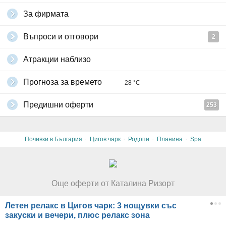
За фирмата
Въпроси и отговори
2
Атракции наблизо
Прогноза за времето
28 °C
Предишни оферти
253
·
·
·
·
Почивки в България
Цигов чарк
Родопи
Планина
Spa
Още оферти от Каталина Ризорт
Летен релакс в Цигов чарк: 3 нощувки със
закуски и вечери, плюс релакс зона