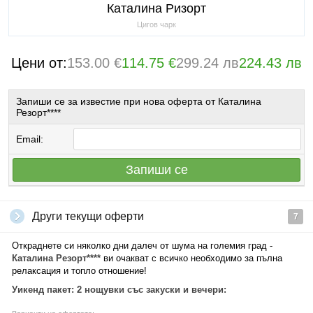
Каталина Ризорт
Цигов чарк
Цени от:
153.00 €
114.75 €
299.24 лв
224.43 лв
Запиши се за известие при нова оферта от Каталина
Резорт****
Email:
Запиши се
Други текущи оферти
7
Откраднете си няколко дни далеч от шума на големия град -
Каталина Резорт****
ви очакват с всичко необходимо за пълна
релаксация и топло отношение!
Уикенд пакет: 2 нощувки със закуски и вечери: