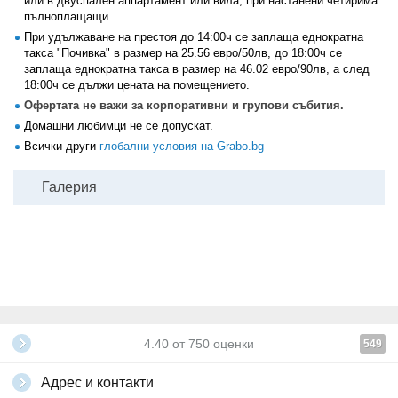
или в двуспален аппартамент или вила, при настанени четирима
пълноплащащи.
При удължаване на престоя до 14:00ч се заплаща еднократна
такса "Почивка" в размер на 25.56 евро/50лв, до 18:00ч се
заплаща еднократна такса в размер на 46.02 евро/90лв, а след
18:00ч се дължи цената на помещението.
Офертата не важи за корпоративни и групови събития.
Домашни любимци не се допускат.
Всички други
глобални условия на Grabo.bg
Галерия
4.40
от
750
оценки
549
Адрес и контакти