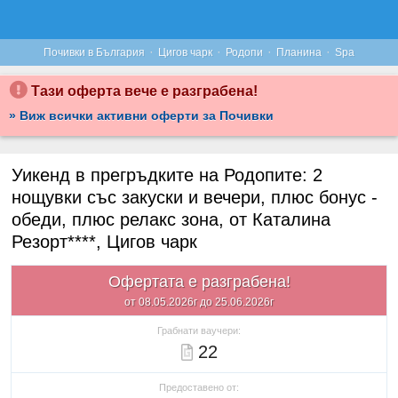
·
·
·
·
Почивки в България
Цигов чарк
Родопи
Планина
Spa
Тази оферта вече е разграбена!
» Виж всички активни оферти за Почивки
Уикенд в прегръдките на Родопите: 2
нощувки със закуски и вечери, плюс бонус -
обеди, плюс релакс зона, от Каталина
Резорт****, Цигов чарк
Офертата е разграбена!
от 08.05.2026г до 25.06.2026г
Грабнати ваучери:
22
Предоставено от: