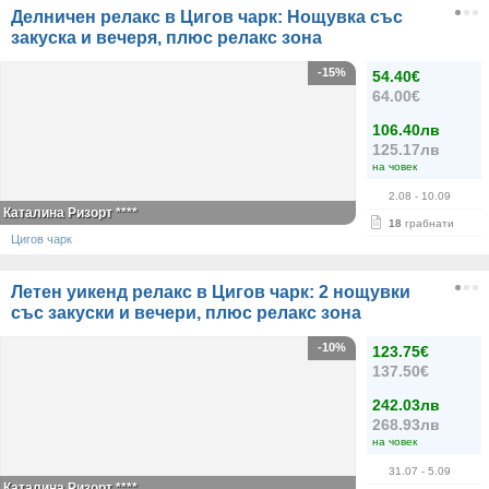
Делничен релакс в Цигов чарк: Нощувка със
закуска и вечеря, плюс релакс зона
-15%
54.40€
64.00€
106.40лв
125.17лв
на човек
2.08
- 10.09
Каталина Ризорт ****
18
грабнати
Цигов чарк
Летен уикенд релакс в Цигов чарк: 2 нощувки
със закуски и вечери, плюс релакс зона
-10%
123.75€
137.50€
242.03лв
268.93лв
на човек
31.07
- 5.09
Каталина Ризорт ****