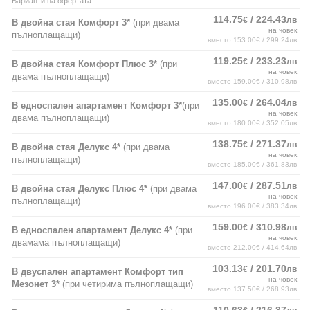
Варианти на офертата:
114.75
/ 224.43
€
лв
В двойна стая Комфорт 3*
(при двама
на човек
пълноплащащи)
вместо 153.00€ / 299.24лв
119.25
/ 233.23
€
лв
В двойна стая Комфорт Плюс 3*
(при
на човек
двама пълноплащащи)
вместо 159.00€ / 310.98лв
135.00
/ 264.04
€
лв
В едноспален апартамент Комфорт 3*
(при
на човек
двама пълноплащащи)
вместо 180.00€ / 352.05лв
138.75
/ 271.37
€
лв
В двойна стая Делукс 4*
(при двама
на човек
пълноплащащи)
вместо 185.00€ / 361.83лв
147.00
/ 287.51
€
лв
В двойна стая Делукс Плюс 4*
(при двама
на човек
пълноплащащи)
вместо 196.00€ / 383.34лв
159.00
/ 310.98
€
лв
В едноспален апартамент Делукс 4*
(при
на човек
двамама пълноплащащи)
вместо 212.00€ / 414.64лв
103.13
/ 201.70
€
лв
В двуспален апартамент Комфорт тип
на човек
Мезонет 3*
(при четирима пълноплащащи)
вместо 137.50€ / 268.93лв