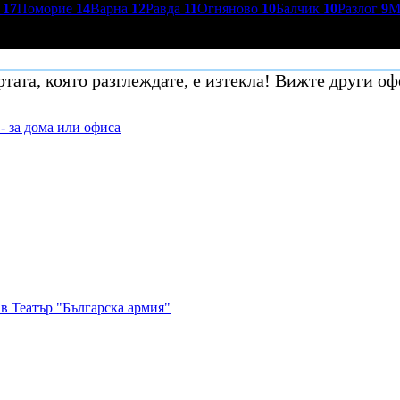
р
17
Поморие
14
Варна
12
Равда
11
Огняново
10
Балчик
10
Разлог
9
М
тата, която разглеждате, е изтекла! Вижте други оф
- за дома или офиса
в Театър "Българска армия"