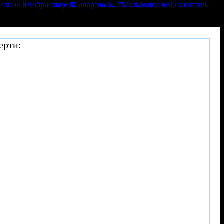
елник
8
Добринище
8
Сапарева б..
7
Мальовица
6
Константин..
ерти: