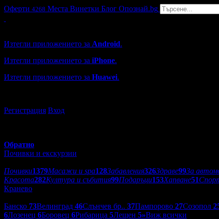
Оферти
Места
Винетки
Блог
Опознай.bg
4268
Grabo мобилна версия
Изтегли приложението за
Android
.
Изтегли приложението за
iPhone
.
Изтегли приложението за
Huawei
.
...или отвори
grabo.bg
Регистрация
Вход
Обратно
Почивки и екскурзии
Категории оферти:
Почивки
1379
Масажи и spa
128
Забавления
326
Здраве
99
За автом
Красота
282
Култура и събития
99
Подаръци
153
Хапване
51
Спор
Кранево
Дестинации:
Банско
73
Велинград
46
Слънчев бр..
37
Пампорово
27
Созопол
2
6
Лозенец
6
Боровец
6
Рибарица
5
Лещен
5
»
Виж всички