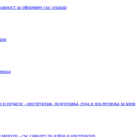
можност за оформяне със сешоар
шия
овица
 и педагог - инструктаж, подготовка, езда и послегрижа за коня
 минути - със самолет по избор и инструктор