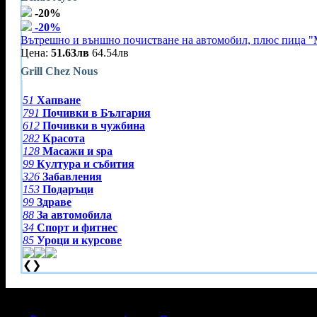
-20%
-20%
Вътрешно и външно почистване на автомобил, плюс пица "
Цена:
51.63лв
64.54лв
Grill Chez Nous
51
Хапване
791
Почивки в България
612
Почивки в чужбина
282
Красота
128
Масажи и spa
99
Култура и събития
326
Забавления
153
Подаръци
99
Здраве
88
За автомобила
34
Спорт и фитнес
85
Уроци и курсове
❮
❯
Тази оферта вече е разграбена!