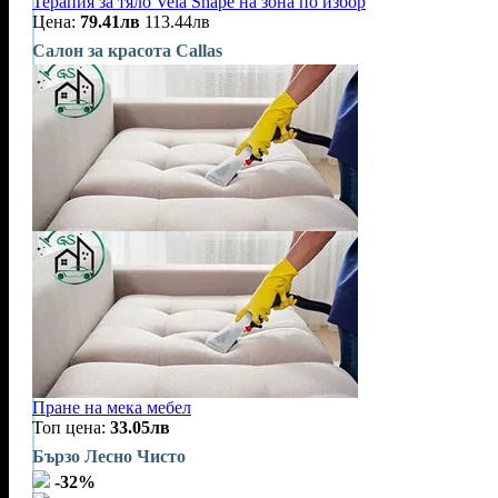
Терапия за тяло Vela Shape на зона по избор
Цена:
79.41лв
113.44лв
Салон за красота Callas
Пране на мека мебел
Топ цена:
33.05лв
Бързо Лесно Чисто
-32%