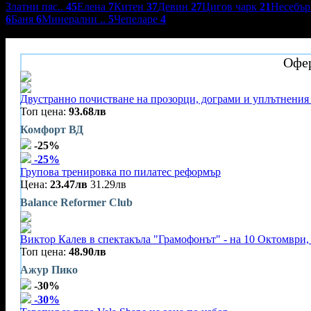
Златни пяс..
45
Елена
7
Китен
37
Девин
27
Цигов чарк
21
Несебъ
6
Баня
6
Минерални ..
5
Чепеларе
4
Хотел Гери
Офер
Двустранно почистване на прозорци, дограми и уплътнения 
Топ цена:
93.68лв
Комфорт ВД
-25%
-25%
Групова тренировка по пилатес реформър
Цена:
23.47лв
31.29лв
Balance Reformer Club
Виктор Калев в спектакъла "Грамофонът" - на 10 Октомври, 
Топ цена:
48.90лв
Ажур Пико
-30%
-30%