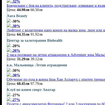
-32%
Боядисване с боя на клиента, подстригване, измиване и въз
Цена:
44.98лв
66.50лв
Aura Beauty
-30%
-30%
Лифтинг с колагенови нано конци на малка зона, лице или 
Цена:
64.35лв
91.92лв
Център за халотерапия Biohealth
-20%
-20%
2 часа ползване на летни атракциони в Adventure зона Маль
Цена:
31.29лв
39.12лв
к.к. Мальовица- Летни атракциони
-30%
-30%
Обучение по езда в конна база Хан Аспарух с опитен треньор
Цена:
68.45лв
97.79лв
Клуб по конен спорт Аватар
-27%
-27%
Полети с авиосимулатор Фотоника! 2 или 3 посещения по 60