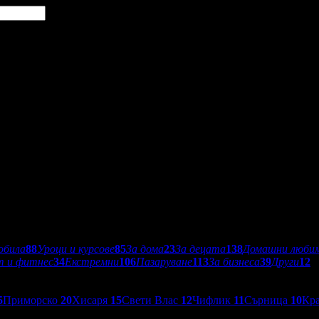
обила
88
Уроци и курсове
85
За дома
23
За децата
138
Домашни люби
т и фитнес
34
Екстремни
106
Пазаруване
113
За бизнеса
39
Други
12
5
Приморско
20
Хисаря
15
Свети Влас
12
Чифлик
11
Сърница
10
Кр