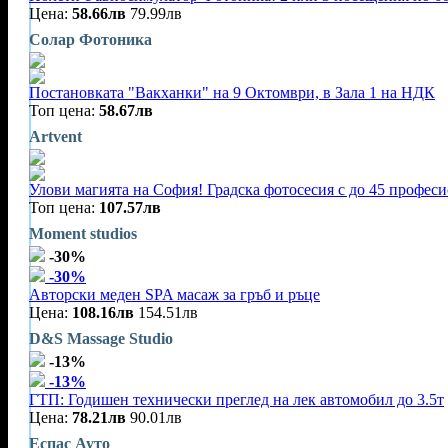
Цена:
58.66лв
79.99лв
Солар Фотоника
Постановката "Вакханки" на 9 Октомври, в Зала 1 на НДК
Топ цена:
58.67лв
Artvent
Улови магията на София! Градска фотосесия с до 45 профес
Топ цена:
107.57лв
Moment studios
-30%
-30%
Авторски меден SPA масаж за гръб и ръце
Цена:
108.16лв
154.51лв
D&S Massage Studio
-13%
-13%
ГТП: Годишен технически преглед на лек автомобил до 3.5т
Цена:
78.21лв
90.01лв
Еспас Ауто