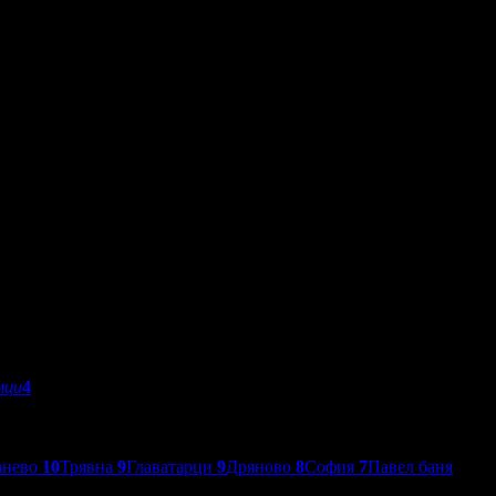
мци
4
анево
10
Трявна
9
Главатарци
9
Дряново
8
София
7
Павел баня