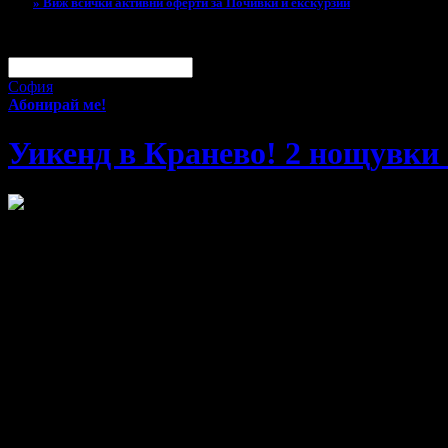
» Виж всички активни оферти за Почивки и екскурзии
За малко изпусна тази оферта!
Абонирай се по e-mail, за да н
Твоят e-mail:
Оферти за град:
София
Абонирай ме!
Уикенд в Кранево! 2 нощувки 