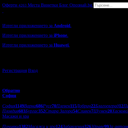
Оферти
Места
Винетки
Блог
Опознай.bg
4263
Grabo мобилна версия
Изтегли приложението за
Android
.
Изтегли приложението за
iPhone
.
Изтегли приложението за
Huawei
.
...или отвори
grabo.bg
Регистрация
Вход
Обратно
София
Избери друг град:
София
1149
Варна
686
Русе
70
Плевен
115
Добрич
22
Благоевград
12
П
Пловдив
603
Бургас
352
Стара Загора
54
Сливен
7
Шумен
20
Хасково
Масажи и spa
Категории оферти:
Почивки
1382
Масажи и spa
124
Забавления
326
Здраве
99
За автом