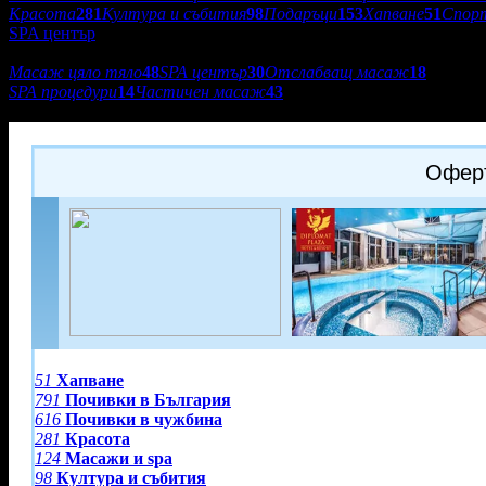
Красота
281
Култура и събития
98
Подаръци
153
Хапване
51
Спор
SPA център
Подкатегории:
Масаж цяло тяло
48
SPA център
30
Отслабващ масаж
18
SPA процедури
14
Частичен масаж
43
Diplomat Plaza Hotel & Resort 4*
Оферт
51
Хапване
791
Почивки в България
616
Почивки в чужбина
281
Красота
124
Масажи и spa
98
Култура и събития