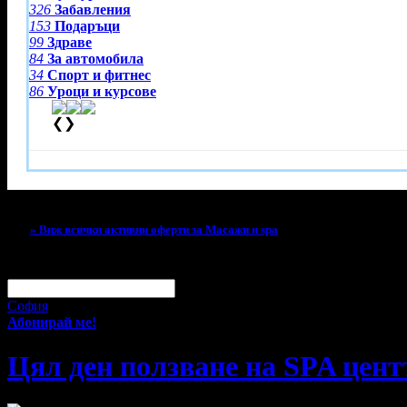
326
Забавления
153
Подаръци
99
Здраве
84
За автомобила
34
Спорт и фитнес
86
Уроци и курсове
❮
❯
Тази оферта вече е разграбена!
» Виж всички активни оферти за Масажи и spa
За малко изпусна тази оферта!
Абонирай се по e-mail, за да н
Твоят e-mail:
Оферти за град:
София
Абонирай ме!
Цял ден ползване на SPA центъ