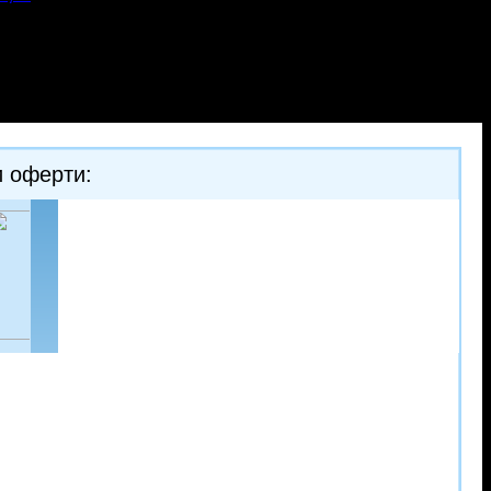
и оферти:
-30%
-30%