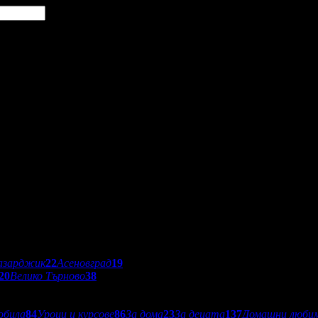
азарджик
22
Асеновград
19
20
Велико Търново
38
обила
84
Уроци и курсове
86
За дома
23
За децата
137
Домашни люби