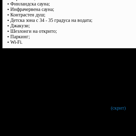
• Финландска сауна;
• Инфрачервена сауна;
• Контрастен душ;
• Детска зона с 34 - 35 градуса на водата;
• Джакузи;
• Шезлонги на открито;
• Паркинг;
• Wi-Fi.
Бонуси към офертата
Всеки клиент с ваучер може да се възползва от 10% отстъ
място за консумация от "Винарна при момите".
Условия на офертата:
Валидност на ваучера:
от 26 Февруари до 31 Август 2025
С предварителна резервация на:
087 93* ****
(скрит)
, кат
посочите имената си и номер на ваучер.
Един ваучер е за един човек.
Офертата важи за ползване в рамките на едно посеще
09:00 до 19:00ч.
Хотелът не осигурява хавлиени кърпи.