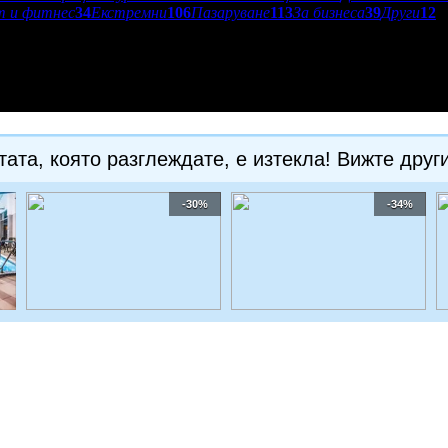
т и фитнес
34
Екстремни
106
Пазаруване
113
За бизнеса
39
Други
12
ата, която разглеждате, е изтекла! Вижте друг
-30%
-34%