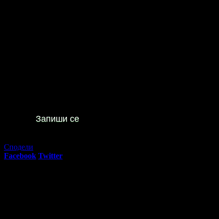
Офертата е осигурена от
Балкански Център - Дипломат ООД
, 
Цял ден ползване на SPA център - в Луковит
20
00
9
€
/ 18
лв
Не изпускай предложенията
на
Diplomat Plaza Hotel & Resort
4*
Запиши се
Изтекла оферта!
Офертата е грабната 53 пъти за 4 месеца.
Сподели
Facebook
Twitter
E-mail
Изпрати линк
Активни промо оферти:
Почистване