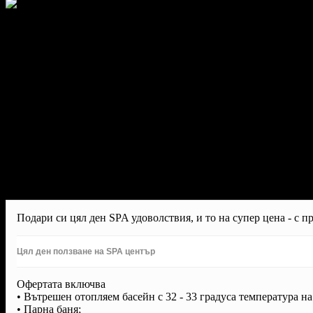
Подари си цял ден SPA удоволствия, и то на супер цена - с 
Цял ден ползване на SPA център
Офертата включва
• Вътрешен отопляем басейн с 32 - 33 градуса температура на
• Парна баня;