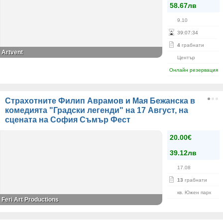
58.67лв
9.10
39
:
07
:
34
4
грабнати
Artvent
Център
Онлайн резервация
Страхотните Филип Аврамов и Мая Бежанска в
комедията "Градски легенди" на 17 Август, на
сцената на София Съмър Фест
20.00€
39.12лв
17.08
13
грабнати
кв. Южен парк
Feri Art Productions