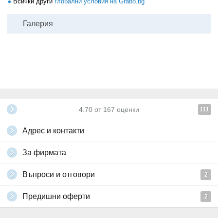
Всички други
глобални условия на Grabo.bg
Галерия
4.70
от
167
оценки
111
Адрес и контакти
За фирмата
Въпроси и отговори
2
Предишни оферти
2