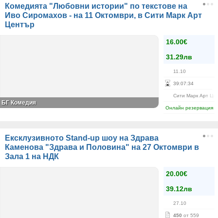
Комедията "Любовни истории" по текстове на
Иво Сиромахов - на 11 Октомври, в Сити Марк Арт
Център
16.00€
31.29лв
11.10
39
:
07
:
34
Сити Марк Арт Це
БГ Комедия
Онлайн резервация
Ексклузивното Stand-up шоу на Здрава
Каменова "Здрава и Половина" на 27 Октомври в
Зала 1 на НДК
20.00€
39.12лв
27.10
450
от 559