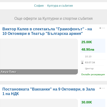
·
София
Култура и събития
Още оферти за Културни и спортни събития
Виктор Калев в спектакъла "Грамофонът" - на
10 Октомври в Театър "Българска армия"
25.00€
48.90лв
10.10
63
:
07
:
34
Център
Ажур Пико
Онлайн резервация
Постановката "Вакханки" на 9 Октомври, в Зала
1 на НДК
30.00€