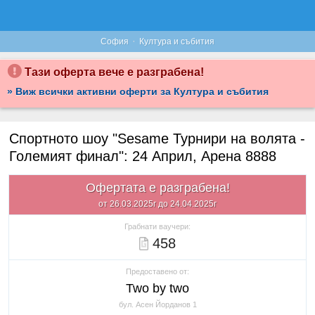
·
София
Култура и събития
Тази оферта вече е разграбена!
» Виж всички активни оферти за Култура и събития
Спортното шоу "Sesame Турнири на волята -
Големият финал": 24 Април, Арена 8888
Офертата е разграбена!
от 26.03.2025г до 24.04.2025г
Грабнати ваучери:
458
Предоставено от:
Two by two
бул. Асен Йорданов 1