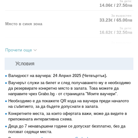
За дете:
14.06
/ 27.50
€
лв
За възрастен:
33.23
/ 65.00
€
лв
Място в синя зона
За дете:
16.62
/ 32.50
€
лв
За възрастен:
23.01
/ 45.00
€
лв
Прочети още
Място в зелена зона - промоция до 04.04.
вместо 28.12€ / 55.00лв
включително
За дете от 7 до 14 г.:
Условия
11.50
/ 22.50
€
лв
За възрастен:
Валидност на ваучера:
24 Април 2025 (Четвъртък).
28.12
/ 55.00
€
лв
Място в синя зона - промоция до 04.04.
Ваучерът служи за билет и след получаването му е необходимо
вместо 33.23€ / 65.00лв
включително
да резервирате конкретно място в залата. Това можете да
За дете от 7 до 14 г.:
направите чрез Grabo.bg - от страницата "Моите ваучери".
14.06
/ 27.50
€
лв
Необходимо е да покажете QR кода на ваучера преди началото
на събитието, за да бъдете допуснати в залата.
Детският билет важи за дете на възраст от 7 до 14 години.
Конкретните места, за които офертата важи, може да видите в
приложената интерактивна схема.
Деца до 7 ненавършени години се допускат безплатно, без да
ползват седящи места.