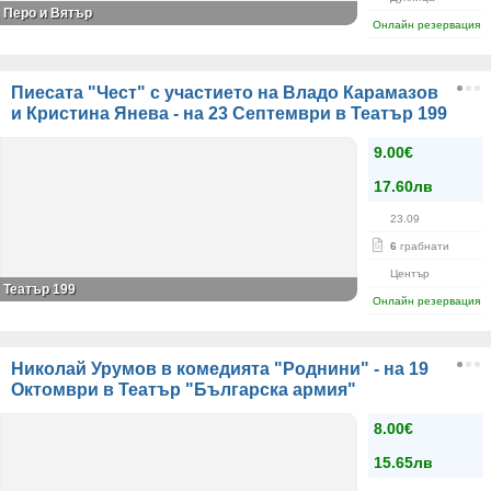
Перо и Вятър
Онлайн резервация
Пиесата "Чест" с участието на Владо Карамазов
и Кристина Янева - на 23 Септември в Театър 199
9.00€
17.60лв
23.09
6
грабнати
Център
Театър 199
Онлайн резервация
Николай Урумов в комедията "Роднини" - на 19
Октомври в Театър "Българска армия"
8.00€
15.65лв