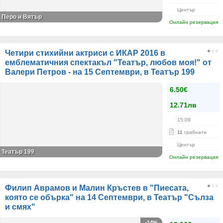
Център
Перо и Вятър
Онлайн резервация
Четири стихийни актриси с ИКАР 2016 в
емблематичния спектакъл "Театър, любов моя!" от
Валери Петров - на 15 Септември, в Театър 199
6.50€
12.71лв
15.09
11
грабнати
Център
Театър 199
Онлайн резервация
Филип Аврамов и Малин Кръстев в "Пиесата,
която се обърка" на 14 Септември, в Театър "Сълза
и смях"
-14%