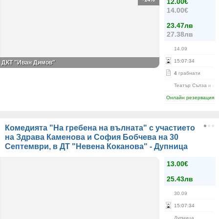
12.00€
14.00€
23.47лв
27.38лв
14.09
15
:
07
:
34
ДКТ "Иван Димов"
4
грабнати
Театър Сълза и см
Онлайн резервация
Комедията "На гребена на вълната" с участието
на Здрава Каменова и София Бобчева на 30
Септември, в ДТ "Невена Коканова" - Дупница
13.00€
25.43лв
30.09
15
:
07
:
34
Дупница