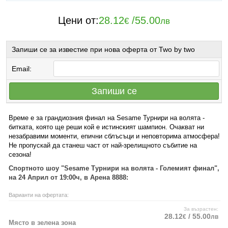
Цени от:
28.12
/
55.00
€
лв
Запиши се за известие при нова оферта от Two by two
Email:
Запиши се
Време е за грандиозния финал на Sesame Турнири на волята -
битката, която ще реши кой е истинският шампион. Очакват ни
незабравими моменти, епични сблъсъци и неповторима атмосфера!
Не пропускай да станеш част от най-зрелищното събитие на
сезона!
Спортното шоу "Sesame Турнири на волята - Големият финал",
на 24 Април от 19:00ч, в Арена 8888:
Варианти на офертата:
За възрастен:
28.12
/ 55.00
€
лв
Място в зелена зона