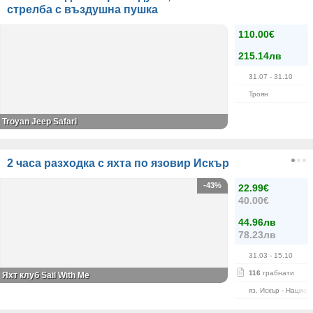
стрелба с въздушна пушка
110.00€
215.14лв
31.07
- 31.10
Троян
Troyan Jeep Safari
2 часа разходка с яхта по язовир Искър
-43%
22.99€
40.00€
44.96лв
78.23лв
31.03
- 15.10
116
грабнати
Яхт клуб Sail With Me
яз. Искър - Нацио