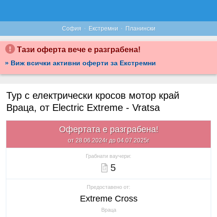
·
·
София
Екстремни
Планински
Тази оферта вече е разграбена!
» Виж всички активни оферти за Екстремни
Тур с електрически кросов мотор край
Враца, от Electric Extreme - Vratsa
Офертата е разграбена!
от 28.06.2024г до 04.07.2025г
Грабнати ваучери:
5
Предоставено от:
Extreme Cross
Враца