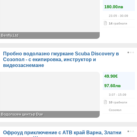
180.00лв
23.05
- 30.09
14
грабнати
Benfly.Ltd
Пробно водолазно гмуркане Scuba Discovery в
Созопол - с екипировка, инструктор и
видеозаснемане
49.90€
97.60лв
3.07
- 15.09
10
грабнати
Созопол
Водолазен център Due
Oфроуд приключение с АТВ край Варна, Златни