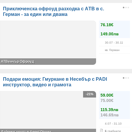
Приключенска офроуд разходкa с АTВ в с.
Герман - за един или двама
76.18€
149.00лв
30.07
- 30.11
кв. Герман
АТВенчър Офроуд
Подари емоция: Гмуркане в Несебър с PADI
инструктор, видео и грамота
-21%
59.00€
75.00€
115.39лв
146.69лв
4.07
- 31.10
6
грабнати