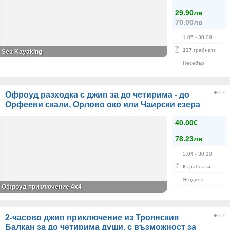
29.90лв
70.00лв
1.05
- 30.09
137
грабнати
Sea Kayaking
Несебър
Офроуд разходка с джип за до четирима - до
Орфееви скали, Орлово око или Чаирски езера
40.00€
78.23лв
2.04
- 30.10
8
грабнати
Ягодина
Офроуд приключение 4x4
2-часово джип приключение из Троянския
Балкан за до четирима души, с възможност за