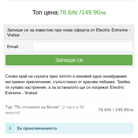
Топ цена:
76.64
/
149.90
€
лв
Запиши се за известие при нова оферта от Electric Extreme -
Vratsa
Email:
Запиши се
Сложи край на скуката през лятото и изживей едно незабравимо
екстремно приключение, съпътствано от красиви пейзажи. Трябва
ти хубаво настроение, а за останалото ще се погрижат
Electric
Extreme - Vratsa
!
Тур "По стъпките на Ботев"
(2 часа и 30
76.64
/ 149.90
€
лв
минути)
За приключението