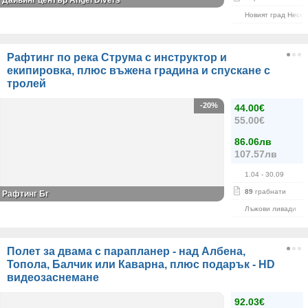
Дайвинг център Angel Divers
Новият град Несе
Рафтинг по река Струма с инструктор и
екипировка, плюс въжена градина и спускане с
тролей
-20%
44.00€
55.00€
86.06лв
107.57лв
1.04
- 30.09
89
грабнати
Рафтинг Бг
Лъжови ливади
Полет за двама с парапланер - над Албена,
Топола, Балчик или Каварна, плюс подарък - HD
видеозаснемане
92.03€