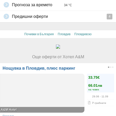
Прогноза за времето
34 °C
Предишни оферти
4
·
·
Почивки в България
Пловдив
Пловдивско
Още оферти от Хотел A&M
Нощувка в Пловдив, плюс паркинг
33.75€
66.01лв
на човек
29.06
- 11.09
7
грабнати
A&M Hotel