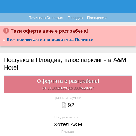
·
·
Почивки в България
Пловдив
Пловдивско
Тази оферта вече е разграбена!
» Виж всички активни оферти за Почивки
Нощувка в Пловдив, плюс паркинг - в A&M
Hotel
Офертата е разграбена!
от 27.03.2025г до 30.06.2026г
Грабнати ваучери:
92
Предоставено от:
Хотел A&M
Пловдив