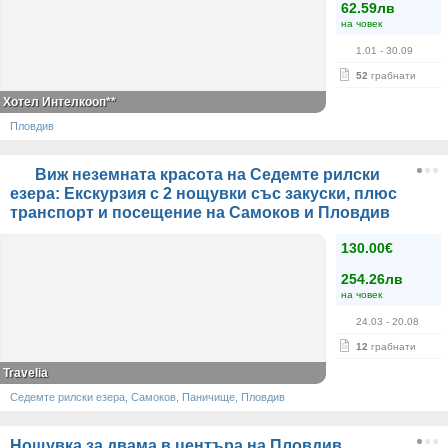
62.59лв
на човек
1.01
- 30.09
52
грабнати
Хотел Интелкооп**
Пловдив
Виж неземната красота на Седемте рилски
езера: Екскурзия с 2 нощувки със закуски, плюс
транспорт и посещение на Самоков и Пловдив
130.00€
254.26лв
на човек
24.03
- 20.08
12
грабнати
Travelia
Седемте рилски езера, Самоков, Паничище, Пловдив
Нощувка за двама в центъра на Пловдив