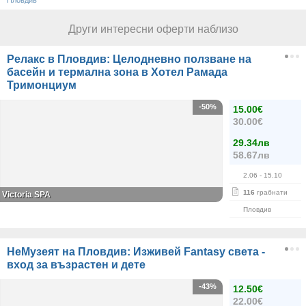
Пловдив
Други интересни оферти наблизо
Релакс в Пловдив: Целодневно ползване на
басейн и термална зона в Хотел Рамада
Тримонциум
-50%
15.00€
30.00€
29.34лв
58.67лв
2.06
- 15.10
116
грабнати
Victoria SPA
Пловдив
НеМузеят на Пловдив: Изживей Fantasy света -
вход за възрастен и дете
-43%
12.50€
22.00€