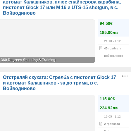
автомат Калашников, плюс снайперова карабина,
пистолет Glock 17 или M 16 и UTS-15 shotgun, в с.
Войводиново
94.59€
185.00лв
21.10
- 1.12
45
грабнати
Войводиново
360 Degrees Shooting & Training
Отстреляй скуката: Стрелба с пистолет Glock 17
и автомат Калашников - за до трима, в с.
Войводиново
115.00€
224.92лв
19.05
- 1.12
2
грабнати