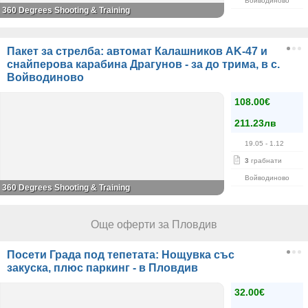
Войводиново
360 Degrees Shooting & Training
Пакет за стрелба: автомат Калашников AK-47 и
снайперова карабина Драгунов - за до трима, в с.
Войводиново
108.00€
211.23лв
19.05
- 1.12
3
грабнати
Войводиново
360 Degrees Shooting & Training
Още оферти за Пловдив
Посети Града под тепетата: Нощувка със
закуска, плюс паркинг - в Пловдив
32.00€