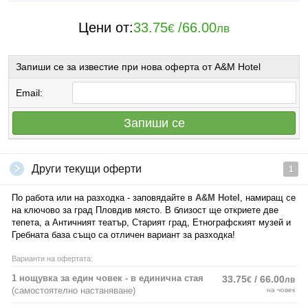
Цени от:
33.75
/
66.00
€
лв
Запиши се за известие при нова оферта от A&M Hotel
Email:
Запиши се
Други текущи оферти
1
По работа или на разходка - заповядайте в
A&M Hotel
, намиращ се
на ключово за град Пловдив място. В близост ще откриете две
тепета, а Античният театър, Старият град, Етнографският музей и
Гребната база също са отличен вариант за разходка!
Варианти на офертата:
1 нощувка за един човек - в единична стая
33.75
/ 66.00
€
лв
(самостоятелно настаняване)
на човек