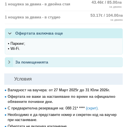
43.46
/ 85.00
€
лв
1 нощувка за двама - в двойна стая
за двама
53.17
/ 104.00
€
лв
1 нощувка за двама - в студио
за двама
Офертата включва още
• Паркинг;
• Wi-Fi.
За помещенията
Условия
Валидност на ваучера:
от 27 Март 2025г до 31 Юли 2026г.
Офертата не важи за настаняване по време на официално
обявените почивни дни.
С предварителна резервация на:
088 21* ****
(скрит)
.
Необходимо е да представите номер и секретен код на ваучер
при настаняване.
Офертата не включва изхранване.