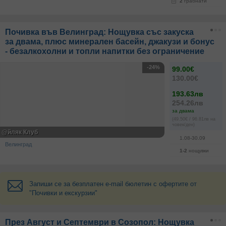
2
грабнати
Почивка във Велинград: Нощувка със закуска
за двама, плюс минерален басейн, джакузи и бонус
- безалкохолни и топли напитки без ограничение
-24%
99.00€
130.00€
193.63лв
254.26лв
за двама
(49.50€ / 96.81лв на
човек/ден)
@йляк Клуб
1.08-30.09
Велинград
1-2
нощувки
Запиши се за безплатен e-mail бюлетин с офертите от
"Почивки и екскурзии"
През Август и Септември в Созопол: Нощувка