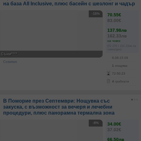
на база All Inclusive, плюс басейн с шезлонг и чадър
-15%
70.55€
83.00€
137.98лв
162.33лв
на човек
(52.27€ / 102.23лв на
човек/ден)
Съни****
6.08-15.09
Созопол
1
нощувка
72
:
50
:
23
4
грабнати
В Поморие през Септември: Нощувка със
закуска, с възможност за вечеря и лечебни
процедури, плюс панорамна термална зона
-8%
34.00€
37.02€
66.50лв