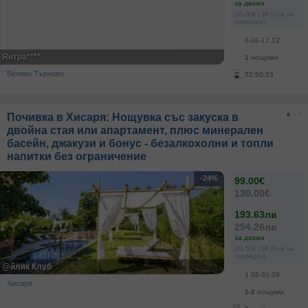
за двама
(45.00€ / 88.01лв на
човек/ден)
6.08-17.12
Янтра****
1
нощувка
Велико Търново
72
:
50
:
23
Почивка в Хисаря: Нощувка със закуска в
двойна стая или апартамент, плюс минерален
басейн, джакузи и бонус - безалкохолни и топли
напитки без ограничение
-24%
99.00€
130.00€
193.63лв
254.26лв
за двама
(49.50€ / 96.81лв на
човек/ден)
@йляк Клуб
1.08-30.09
Хисаря
1-2
нощувки