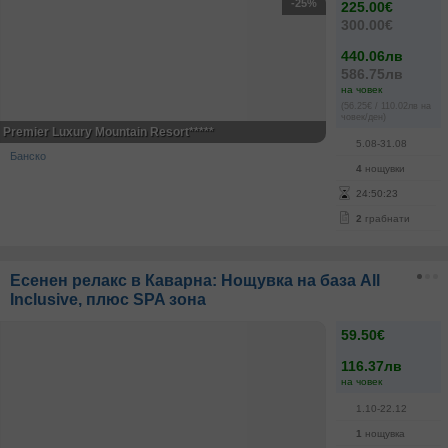
-25%
225.00€
300.00€
440.06лв
586.75лв
на човек
(56.25€ / 110.02лв на
човек/ден)
Premier Luxury Mountain Resort*****
5.08-31.08
Банско
4
нощувки
24
:
50
:
23
2
грабнати
Есенен релакс в Каварна: Нощувка на база All
Inclusive, плюс SPA зона
59.50€
116.37лв
на човек
1.10-22.12
1
нощувка