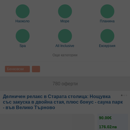
Наоколо
Море
Планина
Spa
All Inclusive
Екскурзия
Още категории
Бенковски
780 оферти
Делничен релакс в Старата столица: Нощувка
със закуска в двойна стая, плюс бонус - сауна парк
- във Велико Търново
90.00€
176.02лв