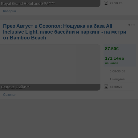
Royal Grand Hotel and SPA****
72
:
50
:
23
Каварна
През Август в Созопол: Нощувка на база All
Inclusive Light, плюс басейни и паркинг - на метри
от Bamboo Beach
87.50€
171.14лв
на човек
5.08-30.08
1
нощувка
Селена Бийч***
48
:
50
:
23
Созопол