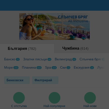
Чужбина
България
(614)
(782)
Банско
Златни пясъци
Велинград
Слънчев бряг
70
44
46
35
Море
Планина
Spa
Ски
Екскурзия
Лукс
288
408
344
23
18
40
Бенковски
Филтрирай
С отстъпка
Най-популярни
Най-нови