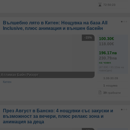
72
:
50
:
23
Вълшебно лято в Китен: Нощувка на база All
Inclusive, плюс анимация и външен басейн
-15%
100.30€
118.00€
196.17лв
230.79лв
на човек
(47.60€ / 93.10лв на
човек/ден)
Атлиман Бийч Ризорт
3.08-30.09
Китен
1
нощувка
39
грабнати
През Август в Банско: 4 нощувки със закуски и
възможност за вечери, плюс релакс зона и
анимация за деца