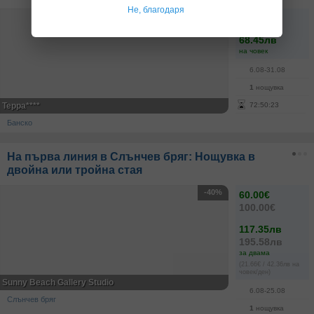
Не, благодаря
35.00€
68.45лв
на човек
6.08-31.08
1
нощувка
Терра****
72
:
50
:
23
Банско
На първа линия в Слънчев бряг: Нощувка в
двойна или тройна стая
-40%
60.00€
100.00€
117.35лв
195.58лв
за двама
(21.66€ / 42.36лв на
човек/ден)
Sunny Beach Gallery Studio
6.08-25.08
Слънчев бряг
1
нощувка