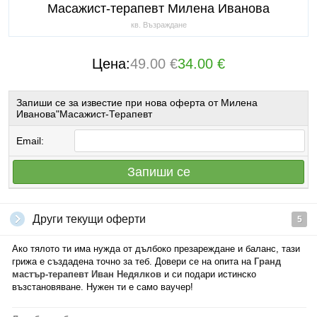
Масажист-терапевт Милена Иванова
кв. Възраждане
Цена:
49.00 €
34.00 €
Запиши се за известие при нова оферта от Милена
Иванова"Масажист-Терапевт
Email:
Запиши се
Други текущи оферти
5
Ако тялото ти има нужда от дълбоко презареждане и баланс, тази
грижа е създадена точно за теб. Довери се на опита на
Гранд
мастър-терапевт Иван Недялков
и си подари истинско
възстановяване. Нужен ти е само ваучер!