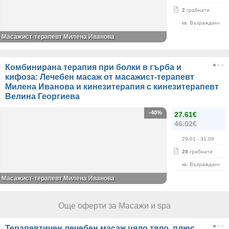
2
грабнати
кв. Възраждане
Масажист-терапевт Милена Иванова
Комбинирана терапия при болки в гърба и
кифоза: Лечебен масаж от масажист-терапевт
Милена Иванова и кинезитерапия с кинезитерапевт
Велина Георгиева
-40%
27.61€
46.02€
29.01
- 31.08
28
грабнати
кв. Възраждане
Масажист-терапевт Милена Иванова
Още оферти за Масажи и spa
Терапевтичен лечебен масаж цяло тяло, плюс