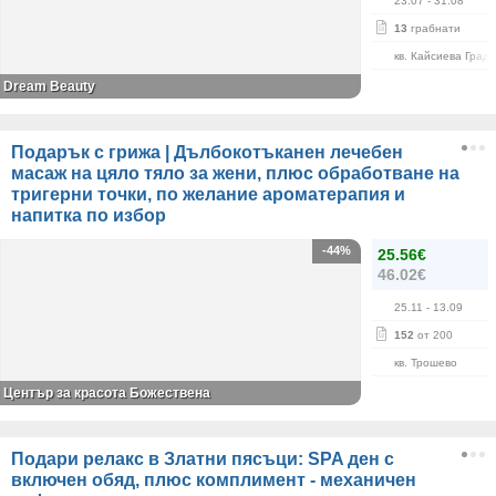
23.07
- 31.08
13
грабнати
кв. Кайсиева Град
Dream Beauty
Подарък с грижа | Дълбокотъканен лечебен
масаж на цяло тяло за жени, плюс обработване на
тригерни точки, по желание ароматерапия и
напитка по избор
-44%
25.56€
46.02€
25.11
- 13.09
152
от 200
кв. Трошево
Център за красота Божествена
Подари релакс в Златни пясъци: SPA ден с
включен обяд, плюс комплимент - механичен