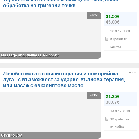
обработка на тригерни точки
-30%
31.50€
45.00€
30.07
- 31.08
5
грабнати
Център
Massage and Wellness Akinorev
Лечебен масаж с физиотерапия и поморийска
луга - с възможност за ударно-вълнова терапия,
или масаж с евкалиптово масло
-31%
21.25€
30.67€
14.07
- 30.10
12
грабнати
кв. Чайка
Студио Joy