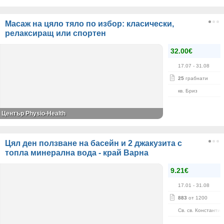
Масаж на цяло тяло по избор: класически,
релаксиращ или спортен
32.00€
17.07
- 31.08
25
грабнати
кв. Бриз
Център Physio-Health
Цял ден ползване на басейн и 2 джакузита с
топла минерална вода - край Варна
9.21€
17.01
- 31.08
883
от 1200
Св. св. Константи