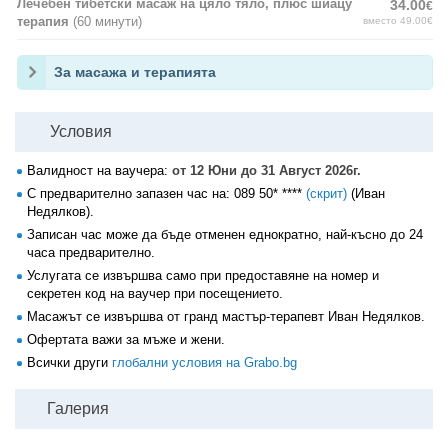
Лечебен тибетски масаж на цяло тяло, плюс шиацу
34.00
€
терапия
(60 минути)
вместо 49.00€
За масажа и терапията
Условия
Валидност на ваучера:
от 12 Юни до 31 Август 2026г.
С предварително запазен час на:
089 50* ****
(скрит)
(Иван
Недялков).
Записан час може да бъде отменен еднократно, най-късно до 24
часа предварително.
Услугата се извършва само при предоставяне на номер и
секретен код на ваучер при посещението.
Масажът се извършва от гранд мастър-терапевт Иван Недялков.
Офертата важи за мъже и жени.
Всички други
глобални условия на Grabo.bg
Галерия