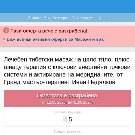
·
·
Варна
Масажи и spa
Масаж на цяло тяло
Тази оферта вече е разграбена!
» Виж всички активни оферти за Масажи и spa
Лечебен тибетски масаж на цяло тяло, плюс
шиацу терапия с ключови енергийни точкови
системи и активиране на меридианите, от
Гранд мастър-терапевт Иван Недялков
Офертата е разграбена!
от 12.06.2026г до 01.08.2026г
Грабнати ваучери:
5
Предоставено от: