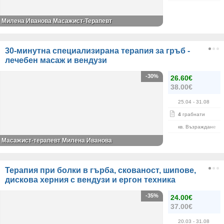
Милена Иванова Масажист-Терапевт
30-минутна специализирана терапия за гръб -
лечебен масаж и вендузи
-30%
26.60€
38.00€
25.04
- 31.08
4
грабнати
кв. Възраждане
Масажист-терапевт Милена Иванова
Терапия при болки в гърба, скованост, шипове,
дискова херния с вендузи и ергон техника
-35%
24.00€
37.00€
20.03
- 31.08