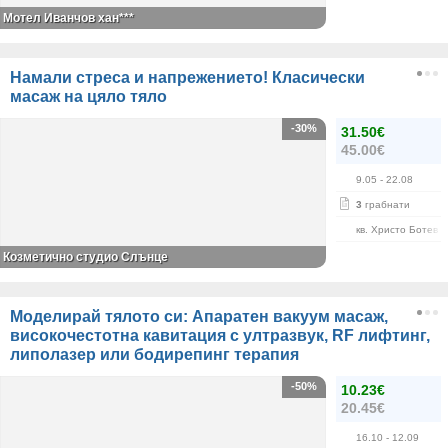
Мотел Иванчов хан***
Намали стреса и напрежението! Класически
масаж на цяло тяло
-30%
31.50€
45.00€
9.05
- 22.08
3
грабнати
кв. Христо Ботев
Козметично студио Слънце
Моделирай тялото си: Апаратен вакуум масаж,
високочестотна кавитация с ултразвук, RF лифтинг,
липолазер или бодирепинг терапия
-50%
10.23€
20.45€
16.10
- 12.09