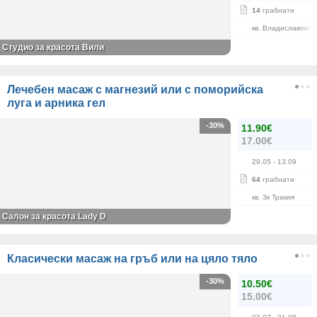
14
грабнати
кв. Владиславово
Студио за красота Вили
Лечебен масаж с магнезий или с поморийска
луга и арника гел
-30%
11.90€
17.00€
29.05
- 13.09
64
грабнати
кв. Зк Тракия
Салон за красота Lady D
Класически масаж на гръб или на цяло тяло
-30%
10.50€
15.00€