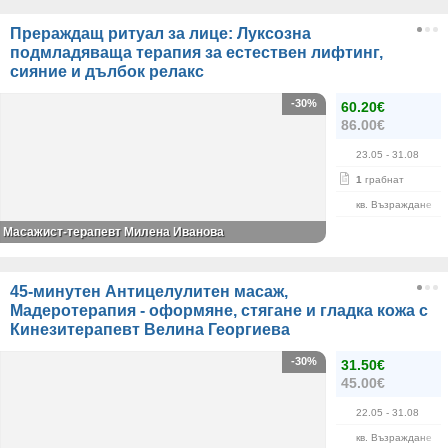
Прераждащ ритуал за лице: Луксозна
подмладяваща терапия за естествен лифтинг,
сияние и дълбок релакс
-30%
60.20€
86.00€
23.05
- 31.08
1
грабнат
кв. Възраждане
Масажист-терапевт Милена Иванова
45-минутен Антицелулитен масаж,
Мадеротерапия - оформяне, стягане и гладка кожа с
Кинезитерапевт Велина Георгиева
-30%
31.50€
45.00€
22.05
- 31.08
кв. Възраждане