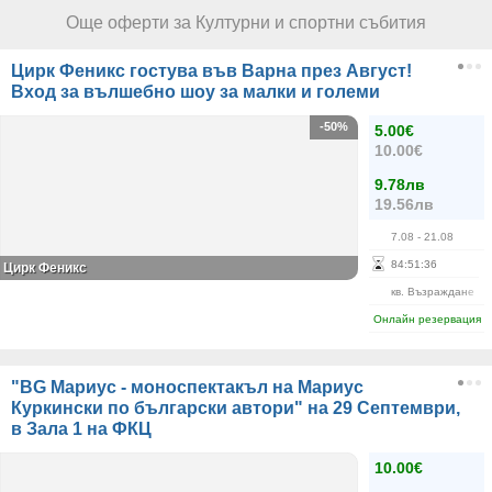
Още оферти за Културни и спортни събития
Цирк Феникс гостува във Варна през Август!
Вход за вълшебно шоу за малки и големи
-50%
5.00€
10.00€
9.78лв
19.56лв
7.08
- 21.08
84
:
51
:
35
Цирк Феникс
кв. Възраждане
Онлайн резервация
"BG Мариус - моноспектакъл на Мариус
Куркински по български автори" на 29 Септември,
в Зала 1 на ФКЦ
10.00€