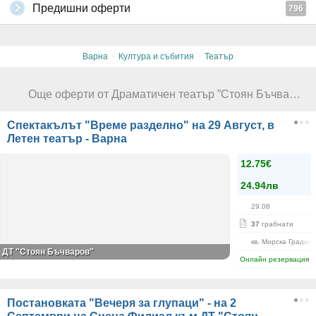
Предишни оферти
796
·
·
Варна
Култура и събития
Театър
Още оферти от Драматичен театър ”Стоян Бъчваров” - Варна
Спектакълът "Време разделно" на 29 Август, в
Летен театър - Варна
12.75€
24.94лв
29.08
37
грабнати
кв. Морска Градин
ДТ "Стоян Бъчваров"
Онлайн резервация
Постановката "Вечеря за глупаци" - на 2