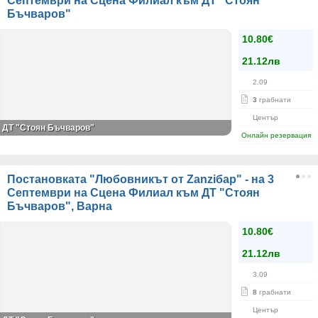
Септември на Сцена Филиал към ДТ "Стоян
Бъчваров"
10.80€
21.12лв
2.09
3
грабнати
Център
ДТ "Стоян Бъчваров"
Онлайн резервация
Постановката "Любовникът от Zanziбар" - на 3
Септември на Сцена Филиал към ДТ "Стоян
Бъчваров", Варна
10.80€
21.12лв
3.09
8
грабнати
Център