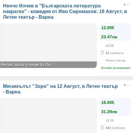
Ненчо Илчев в "Българската литература
накратко" - комедия от Иво Сиромахов: 16 Август, в
Летен театър - Варна
12.00€
23.47лв
16.08
22
грабнати
Летен театър
Импресарска агенция Ка Лаз
Онлайн резервация
Мюзикълът "Зоро" на 12 Август, в Летен театър
- Варна
16.00€
31.29лв
12.08
221
грабнати