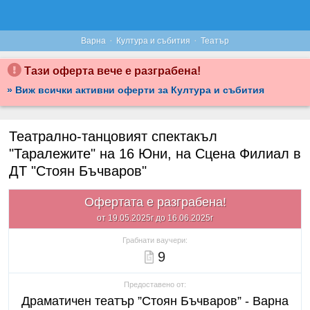
·
·
Варна
Култура и събития
Театър
Тази оферта вече е разграбена!
» Виж всички активни оферти за Култура и събития
Театрално-танцовият спектакъл
"Таралежите" на 16 Юни, на Сцена Филиал в
ДТ "Стоян Бъчваров"
Офертата е разграбена!
от 19.05.2025г до 16.06.2025г
Грабнати ваучери:
9
Предоставено от:
Драматичен театър ”Стоян Бъчваров” - Варна