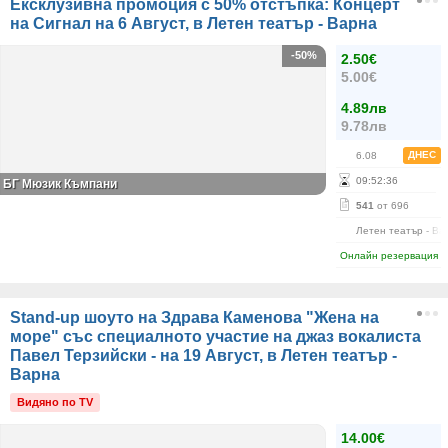
Ексклузивна промоция с 50% отстъпка: Концерт
на Сигнал на 6 Август, в Летен театър - Варна
-50%
2.50€
5.00€
4.89лв
9.78лв
ДНЕС
6.08
09
:
52
:
35
БГ Мюзик Къмпани
541
от 696
Летен театър - Ва
Онлайн резервация
Stand-up шоуто на Здрава Каменова "Жена на
море" със специалното участие на джаз вокалиста
Павел Терзийски - на 19 Август, в Летен театър -
Варна
Видяно по TV
14.00€