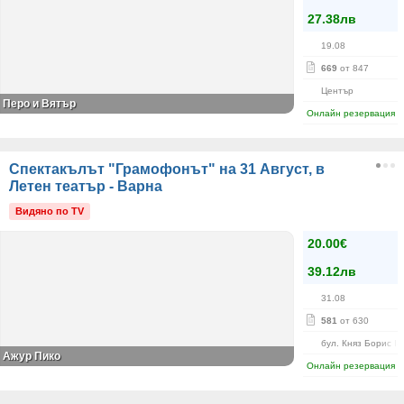
27.38лв
19.08
669
от 847
Център
Перо и Вятър
Онлайн резервация
Спектакълът "Грамофонът" на 31 Август, в
Летен театър - Варна
Видяно по TV
20.00€
39.12лв
31.08
581
от 630
бул. Княз Борис I-
Ажур Пико
Онлайн резервация