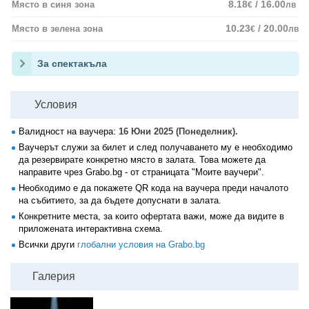
8.18
/ 16.00
Място в синя зона
€
лв
10.23
/ 20.00
Място в зелена зона
€
лв
За спектакъла
Условия
Валидност на ваучера:
16 Юни 2025 (Понеделник).
Ваучерът служи за билет и след получаването му е необходимо
да резервирате конкретно място в залата. Това можете да
направите чрез Grabo.bg - от страницата "Моите ваучери".
Необходимо е да покажете QR кода на ваучера преди началото
на събитието, за да бъдете допуснати в залата.
Конкретните места, за които офертата важи, може да видите в
приложената интерактивна схема.
Всички други
глобални условия на Grabo.bg
Галерия