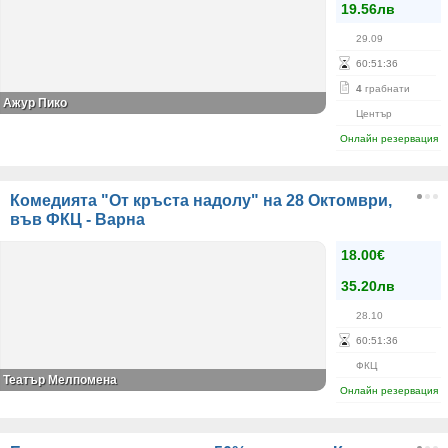
19.56лв
29.09
60
:
51
:
35
4
грабнати
Ажур Пико
Център
Онлайн резервация
Комедията "От кръста надолу" на 28 Октомври,
във ФКЦ - Варна
18.00€
35.20лв
28.10
60
:
51
:
35
ФКЦ
Театър Мелпомена
Онлайн резервация