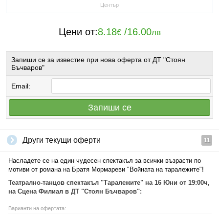
Център
Цени от:
8.18
/
16.00
€
лв
Запиши се за известие при нова оферта от ДТ "Стоян
Бъчваров"
Email:
Запиши се
Други текущи оферти
11
Насладете се на един чудесен спектакъл за всички възрасти по
мотиви от романа на Братя Мормареви "Войната на таралежите"!
Театрално-танцов спектакъл "Таралежите" на 16 Юни от 19:00ч,
на Сцена Филиал в ДТ "Стоян Бъчваров":
Варианти на офертата: