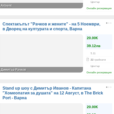
Център
Artvent
Онлайн резервация
Спектакълът "Рачков и жените" - на 5 Ноември,
в Дворец на културата и спорта, Варна
20.00€
39.12лв
5.11
22
грабнати
Център
Димитър Рачков
Онлайн резервация
Stand up шоу с Димитър Иванов - Капитана
"Хомеопатия за душата" на 12 Август, в The Brick
Port - Варна
20.00€