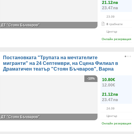
21.12лв
23.47лв
23.09
8
грабнати
ДТ "Стоян Бъчваров"
Център
Онлайн резервация
Постановката "Трупата на мечтателите
мигранти" на 24 Септември, на Сцена Филиал в
Драматичен театър "Стоян Бъчваров", Варна
-10%
10.80€
12.00€
21.12лв
23.47лв
24.09
Център
ДТ "Стоян Бъчваров"
Онлайн резервация