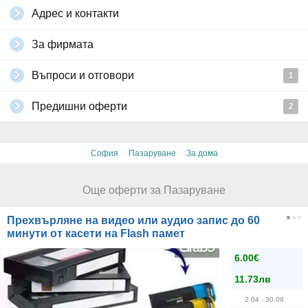
Адрес и контакти
За фирмата
Въпроси и отговори
1
Предишни оферти
2
·
·
София
Пазаруване
За дома
Още оферти за Пазаруване
Прехвърляне на видео или аудио запис до 60
минути от касети на Flash памет
6.00€
11.73лв
2.04
- 30.09