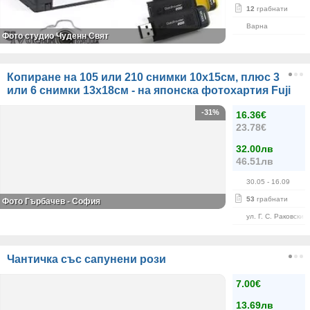
12
грабнати
Варна
Фото студио Чуденн Свят
Копиране на 105 или 210 снимки 10х15см, плюс 3
или 6 снимки 13х18см - на японска фотохартия Fuji
-31%
16.36€
23.78€
32.00лв
46.51лв
30.05
- 16.09
53
грабнати
Фото Гърбачев - София
ул. Г. С. Раковски 
Чантичка със сапунени рози
7.00€
13.69лв