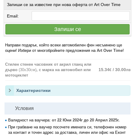
Запиши се за известие при нова оферта от Art Over Time
Email:
Запиши се
Направи подарък, който всеки автомобилен фен несъмнено ще
оцени! Избери от многобройните предложения на
Art Over Time
!
Стилен стенен часовник от акрил гланц или
15.34
/ 30.00
дърво
(30х30см)
, с марка на автомобил или
€
лв
мотоциклет
Характеристики
Условия
Валидност на ваучера:
от 22 Юни 2024г до 20 Април 2025г.
При грабване на ваучер посочете имената си, телефонен номер
за контакт и точен адрес за доставка, личен или офис на Еконт