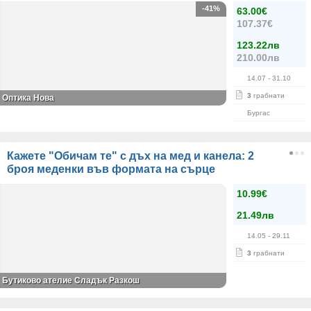
-41%
63.00€
107.37€
123.22лв
210.00лв
14.07
- 31.10
3
грабнати
Оптика Нова
Бургас
Кажете "Обичам те" с дъх на мед и канела: 2
броя меденки във формата на сърце
10.99€
21.49лв
14.05
- 29.11
3
грабнати
Бутиково ателие Сладък Разкош