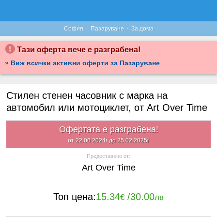
·
·
София
Пазаруване
За дома
Тази оферта вече е разграбена!
» Виж всички активни оферти за Пазаруване
Стилен стенен часовник с марка на
автомобил или мотоциклет, от Art Over Time
Офертата е разграбена!
от 22.06.2024г до 25.02.2025г
Предоставено от:
Art Over Time
Топ цена:
15.34
/
30.00
€
лв