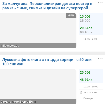
За малчугана: Персонализиран детски постер в
рамка - с име, снимка и дизайн на супергерой
-57%
15.00€
35.00€
29.34лв
68.45лв
14.05
- 7.09
Influencerads
Луксозна фотокнига с твърди корици - с 50 или
100 снимки
25.05€
48.99лв
19.05
- 30.09
21
грабнати
Пловдив
Студио Фото Видео Елит