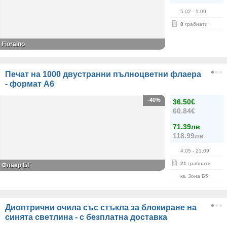
5.02
- 1.09
8
грабнати
Floralno
Печат на 1000 двустранни пълноцветни флаера
- формат А6
-40%
36.50€
60.84€
71.39лв
118.99лв
4.05
- 21.09
21
грабнати
Флаер БГ
кв. Зона Б5
Диоптрични очила със стъкла за блокиране на
синята светлина - с безплатна доставка