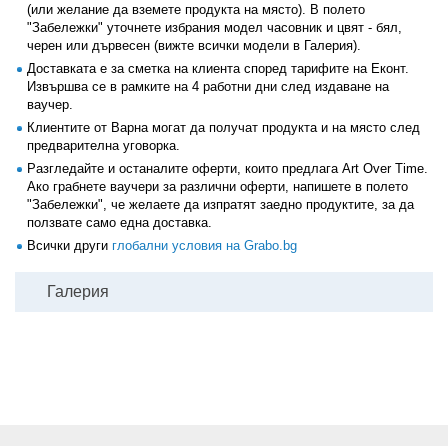
(или желание да вземете продукта на място). В полето
"Забележки" уточнете избрания модел часовник и цвят - бял,
черен или дървесен (вижте всички модели в Галерия).
Доставката е за сметка на клиента според тарифите на Еконт.
Извършва се в рамките на 4 работни дни след издаване на
ваучер.
Клиентите от Варна могат да получат продукта и на място след
предварителна уговорка.
Разгледайте и останалите оферти, които предлага Art Over Time.
Ако грабнете ваучери за различни оферти, напишете в полето
"Забележки", че желаете да изпратят заедно продуктите, за да
ползвате само една доставка.
Всички други
глобални условия на Grabo.bg
Галерия