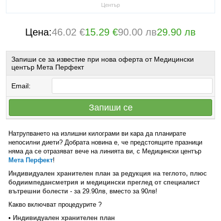
Център
Цена:
46.02 €
15.29 €
90.00 лв
29.90 лв
Запиши се за известие при нова оферта от Медицински
център Мета Перфект
Email:
Запиши се
Натрупването на излишни килограми ви кара да планирате
непосилни диети? Добрата новина е, че предстоящите празници
няма да се отразяват вече на линията ви, с Медицински център
Мета Перфект
!
Индивидуален хранителен план за редукция на теглото, плюс
бодиимпедансметрия и медицински преглед от специалист
вътрешни болести
- за 29.90лв, вместо за 90лв!
Какво включват процедурите ?
•
Индивидуален хранителен план