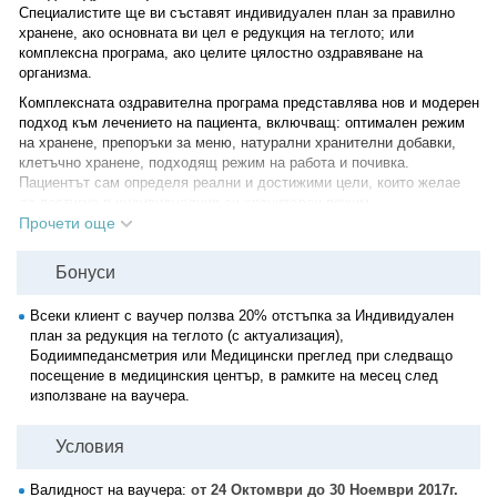
Специалистите ще ви съставят индивидуален план за правилно
хранене, ако основната ви цел е редукция на теглото; или
комплексна програма, ако целите цялостно оздравяване на
организма.
Комплексната оздравителна програма представлява нов и модерен
подход към лечението на пациента, включващ: оптимален режим
на хранене, препоръки за меню, натурални хранителни добавки,
клетъчно хранене, подходящ режим на работа и почивка.
Пациентът сам определя реални и достижими цели, които желае
да постигне в индивидуалния си хранителен режим.
Прочети още
Индивидуалният план за редукция на теглото може да бъде
изготвен и спрямо определени заболявания като гастрит, язва,
Бонуси
колит, заболявания на черния дроб, бъбречни заболявания, диабет,
заболявания на щитовидната жлеза, сърдечно-съдови
заболявания, подагра, анемия, алергии, повишен холестерол и
Всеки клиент с ваучер ползва 20% отстъпка за Индивидуален
триглицериди, псориазис и други, след представяне на
план за редукция на теглото (с актуализация),
изследвания, доказващи диагнозата. Индивидуалният план се
Бодиимпедансметрия или Медицински преглед при следващо
получава в устна форма.
посещение в медицинския център, в рамките на месец след
използване на ваучера.
•
Бодиимпедансметрия
- електронен метод за изследване на
телесния състав с японски апарат, най-нова генерация, който
установява:
Условия
- точното тегло;
- отчитане на телесната мазнина;
Валидност на ваучера:
от 24 Октомври до 30 Ноември 2017г.