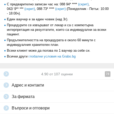
- отчитане на съдържанието на вода в организма;
С предварително записан час на:
088 94* ****
(скрит)
,
- отчитане на вътрешната мастна тъкан на степени (висцерални
042/ 9** ***
(скрит)
,
088 73* ****
(скрит)
(Понеделник - Петък: 10:00
мазнини);
- 18:00ч).
- основна метаболитна обмяна;
Един ваучер е за един човек
(над 3г).
- отчитане на костна маса в кг;
- отчитане на мускулна маса, съпоставяйки ги със съответните
Процедурите се извършват от лекар и са с компютърна
норми.
интерпретация на резултатите, които са индивидуални за всеки
пациент.
За възраст - от 3 до 100 години.
Максимално натоварване на апарата - 200кг.
Продължителността на процедурата е около 60 минути с
индивидуалния хранителен план.
•
Медицински преглед от специалист вътрешни болести
- с цел
Всеки клиент може да ползва по 1 ваучер за себе си.
установяване здравословното състояние на пациента и при
необходимост назначаване на кръвни и други изследвания.
Всички други
глобални условия на Grabo.bg
4.90
от
107
оценки
78
Адрес и контакти
За фирмата
Въпроси и отговори