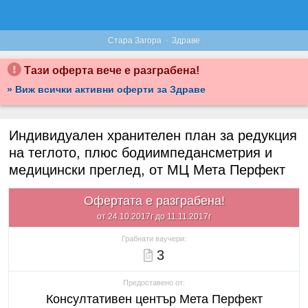
·
Стара Загора
Здраве
Тази оферта вече е разграбена!
» Виж всички активни оферти за Здраве
Индивидуален хранителен план за редукция
на теглото, плюс бодиимпедансметрия и
медицински преглед, от МЦ Мета Перфект
Офертата е разграбена!
от 24.10.2017г до 11.11.2017г
Грабнати ваучери:
3
Предоставено от:
Консултативен център Мета Перфект