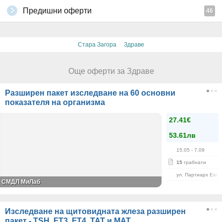
Предишни оферти
46
·
Стара Загора
Здраве
Още оферти за Здраве
Разширен пакет изследване на 60 основни
показателя на организма
27.41€
53.61лв
15.05
- 7.09
15
грабнати
ул. Партиарх Евти
СМДЛ МиЛаб
Изследване на щитовидната жлеза разширен
пакет - TSH, FT3, FT4, ТАТ и МАТ