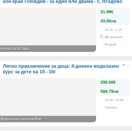
кон край Пловдив - за един или двама - с. Ягодово
21.99€
43.00лв
22.10
- 1.10
26
грабнати
Ягодово
Конна база Тара
Лятно приключение за деца: 4-дневен водолазен
курс за дете на 10 - 16г
299.00€
584.79лв
15.06
- 10.09
Созопол
Водолазен център Due