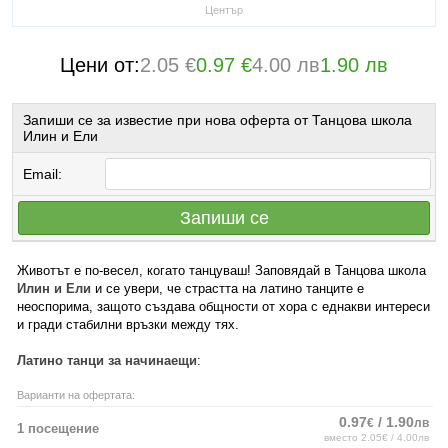
Център
Цени от:
2.05 €
0.97 €
4.00 лв
1.90 лв
Запиши се за известие при нова оферта от Танцова школа
Илин и Ели
Email:
Запиши се
Животът е по-весел, когато танцуваш! Заповядай в Танцова школа
Илин и Ели
и се увери, че страстта на латино танците е
неоспорима, защото създава общности от хора с еднакви интереси
и гради стабилни връзки между тях.
Латино танци за начинаещи
:
Варианти на офертата:
0.97
/ 1.90
€
лв
1 посещение
вместо 2.05€ / 4.00лв