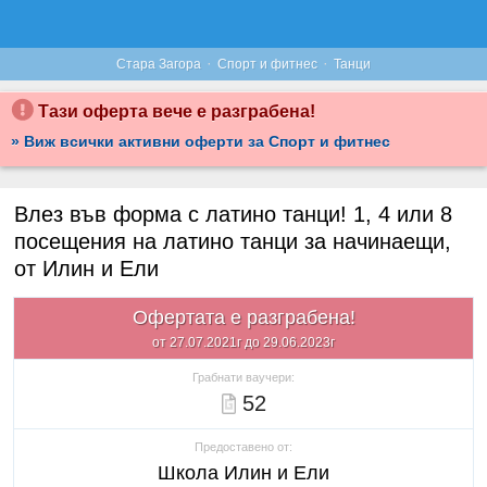
·
·
Стара Загора
Спорт и фитнес
Танци
Тази оферта вече е разграбена!
» Виж всички активни оферти за Спорт и фитнес
Влез във форма с латино танци! 1, 4 или 8
посещения на латино танци за начинаещи,
от Илин и Ели
Офертата е разграбена!
от 27.07.2021г до 29.06.2023г
Грабнати ваучери:
52
Предоставено от:
Школа Илин и Ели