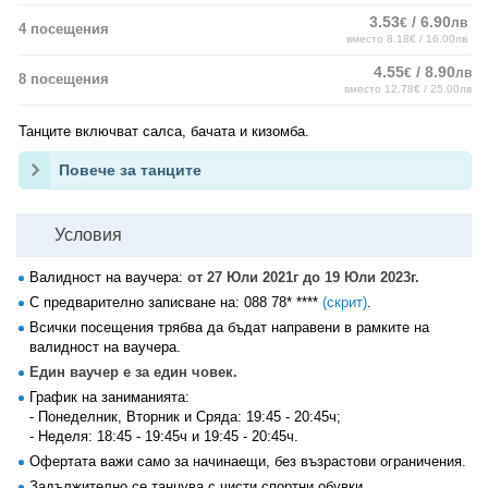
3.53
/ 6.90
€
лв
4 посещения
вместо 8.18€ / 16.00лв
4.55
/ 8.90
€
лв
8 посещения
вместо 12.78€ / 25.00лв
Танците включват салса, бачата и кизомба.
Повече за танците
Условия
Валидност на ваучера:
от 27 Юли 2021г до 19 Юли 2023г.
С предварително записване на:
088 78* ****
(скрит)
.
Всички посещения трябва да бъдат направени в рамките на
валидност на ваучера.
Един ваучер е за един човек.
График на заниманията:
- Понеделник, Вторник и Сряда: 19:45 - 20:45ч;
- Неделя: 18:45 - 19:45ч и 19:45 - 20:45ч.
Офертата важи само за начинаещи, без възрастови ограничения.
Задължително се танцува с чисти спортни обувки.