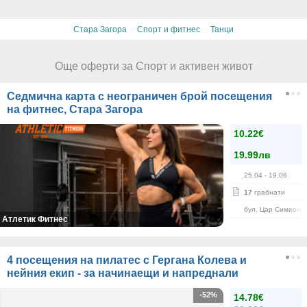
·
·
Стара Загора
Спорт и фитнес
Танци
Още оферти за Спорт и активен живот
Седмична карта с неограничен брой посещения
на фитнес, Стара Загора
10.22€
19.99лв
25.04
- 19.08
17
грабнати
бул. Цар Симеон 
Атлетик Фитнес
4 посещения на пилатес с Гергана Колева и
нейния екип - за начинаещи и напреднали
-52%
14.78€