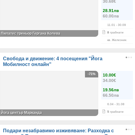
30.68€
28.91лв
60.00лв
11.01
- 30.09
8
грабнати
Пилатес треньор Гергана Колева
кв. Железник
Свобода и движение: 4 посещения "Йога
Мобилност онлайн"
-71%
10.00€
34.00€
19.56лв
66.50лв
6.04
- 31.08
5
грабнати
Йога център Марканда
Подари незабравимо изживяване: Разходка с