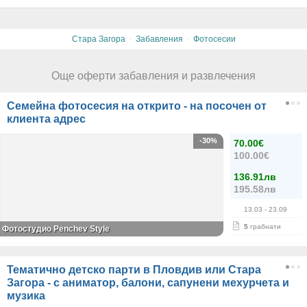
·
·
Стара Загора
Забавления
Фотосесии
Още оферти забавления и развлечения
Семейна фотосесия на открито - на посочен от
клиента адрес
-30%
70.00€
100.00€
136.91лв
195.58лв
13.03
- 23.09
5
грабнати
Фотостудио Penchev Style
Тематично детско парти в Пловдив или Стара
Загора - с аниматор, балони, сапунени мехурчета и
музика