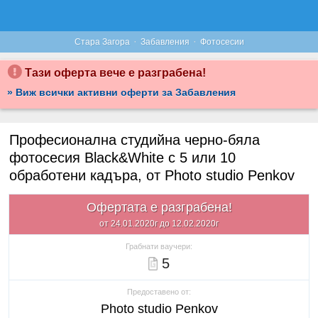
·
·
Стара Загора
Забавления
Фотосесии
Тази оферта вече е разграбена!
» Виж всички активни оферти за Забавления
Професионална студийна черно-бяла
фотосесия Black&White с 5 или 10
обработени кадъра, от Photo studio Penkov
Офертата е разграбена!
от 24.01.2020г до 12.02.2020г
Грабнати ваучери:
5
Предоставено от:
Photo studio Penkov