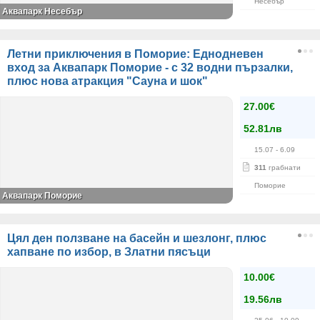
Несебър
Аквапарк Несебър
Летни приключения в Поморие: Еднодневен
вход за Аквапарк Поморие - с 32 водни пързалки,
плюс нова атракция "Сауна и шок"
27.00€
52.81лв
15.07
- 6.09
311
грабнати
Поморие
Аквапарк Поморие
Цял ден ползване на басейн и шезлонг, плюс
хапване по избор, в Златни пясъци
10.00€
19.56лв