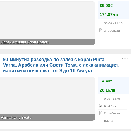
89.00€
174.07лв
30.06
- 21.10
3
грабнати
Парти агенция Слон-Балон
90-минутна разходка по залез с кораб Pinta
Varna, Арабела или Свети Тома, с лека анимация,
напитки и почерпка - от 9 до 16 Август
14.40€
28.16лв
9.08
- 16.08
63
:
47
:
27
2
грабнати
Varna Party Boats
Варна