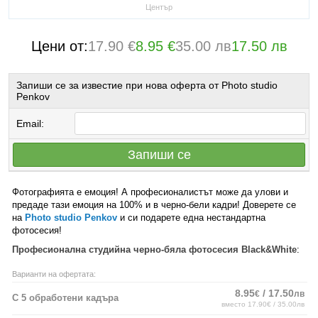
Център
Цени от:
17.90 €
8.95 €
35.00 лв
17.50 лв
Запиши се за известие при нова оферта от Photo studio
Penkov
Email:
Запиши се
Фотографията е емоция! А професионалистът може да улови и
предаде тази емоция на 100% и в черно-бели кадри! Доверете се
на
Photo studio Penkov
и си подарете една нестандартна
фотосесия!
Професионална студийна черно-бяла фотосесия Black&White
:
Варианти на офертата:
8.95
/ 17.50
€
лв
С 5 обработени кадъра
вместо 17.90€ / 35.00лв