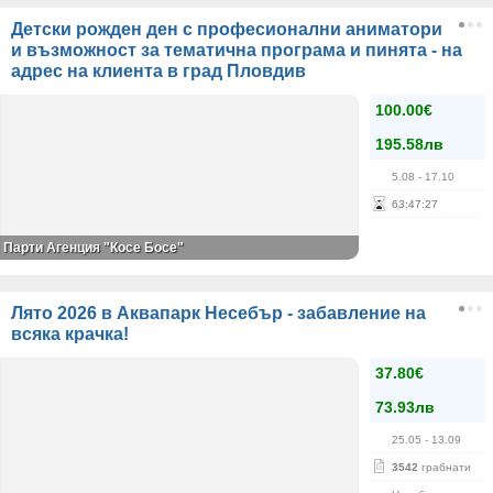
Детски рожден ден с професионални аниматори
и възможност за тематична програма и пинята - на
адрес на клиента в град Пловдив
100.00€
195.58лв
5.08
- 17.10
63
:
47
:
27
Парти Агенция "Косе Босе"
Лято 2026 в Аквапарк Несебър - забавление на
всяка крачка!
37.80€
73.93лв
25.05
- 13.09
3542
грабнати