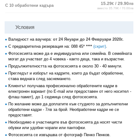
15.29
/ 29.90
€
лв
С 10 обработени кадъра
вместо 35.79€ / 70.00лв
Условия
Валидност на ваучера:
от 24 Януари до 24 Февруари 2020г.
С предварителна резервация на:
088 45* ****
(скрит)
.
Фотосесията може да е индивидуална или семейна. В семейната
могат да участват до 4 човека - както деца, така и възрастни.
Продължителността на фотосесията е около 30 - 40 минути.
Прегледът и изборът на кадрите, които да бъдат обработени,
става веднага след заснемането.
Клиентът получава професионално обработените кадри в
електронен вариант (по E-mail или предоставен от него носител -
флаш памет), до 1 седмица след фотосесията.
По желание може да доплатите към студиото за допълнителни
обработени кадри - 7лв за брой. Необработени кадри не се
предоставят.
Необходимо е участниците във фотосесията да носят чисти
обувки или удобни чорапи или пантофки.
Фотосесията се извършва от фотограф Пенко Пенков.