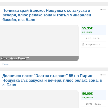
Почивка край Банско: Нощувка със закуска и
вечеря, плюс релакс зона и топъл минерален
басейн, в с. Баня
55.35€
на човек
3.07
- 24.09
12
грабнати
Хотел Аспа Вила***
Баня
Делничен пакет "Златна възраст" 55+ в Пирин:
Нощувка със закуска и вечеря, плюс релакс зона, в
с. Баня
90.00€
за двама
16.06
- 30.11