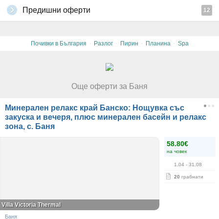
Предишни оферти
12
·
·
·
·
Почивки в България
Разлог
Пирин
Планина
Spa
Още оферти за Баня
Минерален релакс край Банско: Нощувка със
закуска и вечеря, плюс минерален басейн и релакс
зона, с. Баня
58.80€
на човек
1.04
- 31.08
20
грабнати
Villa Victoria Thermal
Баня