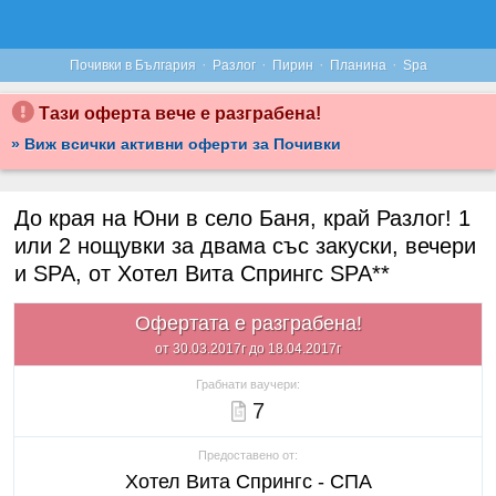
·
·
·
·
Почивки в България
Разлог
Пирин
Планина
Spa
Тази оферта вече е разграбена!
» Виж всички активни оферти за Почивки
До края на Юни в село Баня, край Разлог! 1
или 2 нощувки за двама със закуски, вечери
и SPA, от Хотел Вита Спрингс SPA**
Офертата е разграбена!
от 30.03.2017г до 18.04.2017г
Грабнати ваучери:
7
Предоставено от:
Хотел Вита Спрингс - СПА