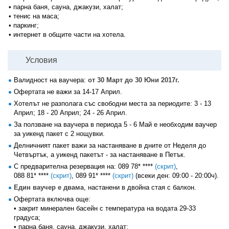
• парна баня, сауна, джакузи, халат;
• тенис на маса;
• паркинг;
• интернет в общите части на хотела.
Условия
Валидност на ваучера:
от 30 Март до 30 Юни 2017г.
Офертата не важи за 14-17 Април.
Хотелът не разполага със свободни места за периодите: 3 - 13
Април; 18 - 20 Април; 24 - 26 Април.
За ползване на ваучера в периода 5 - 6 Май е необходим ваучер
за уикенд пакет с 2 нощувки.
Делничният пакет важи за настаняване в дните от Неделя до
Четвъртък, а уикенд пакетът - за настаняване в Петък.
С предварителна резервация на:
089 78* ****
(скрит)
,
088 81* ****
(скрит)
,
089 91* ****
(скрит)
(всеки ден: 09:00 - 20:00ч).
Един ваучер е двама
, настанени в двойна стая с балкон.
Офертата включва още:
• закрит минерален басейн с температура на водата 29-33
градуса;
• парна баня, сауна, джакузи, халат;