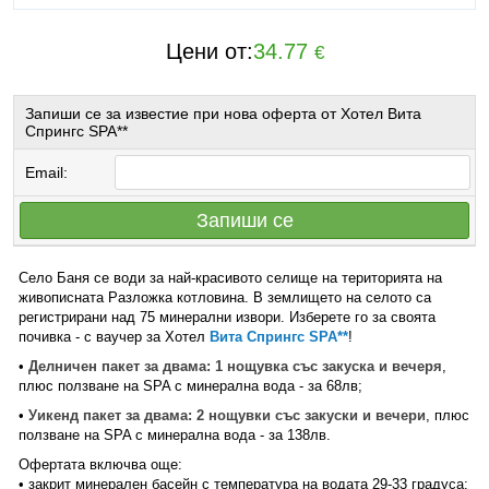
Цени от:
34.77
€
Запиши се за известие при нова оферта от Хотел Вита
Спрингс SPA**
Email:
Запиши се
Село Баня се води за най-красивото селище на територията на
живописната Разложка котловина. В землището на селото са
регистрирани над 75 минерални извори. Изберете го за своята
почивка - с ваучер за Хотел
Вита Спрингс SPA**
!
•
Делничен пакет за двама: 1 нощувка със закуска и вечеря
,
плюс ползване на SPA с минерална вода - за 68лв;
•
Уикенд пакет за двама: 2 нощувки със закуски и вечери
, плюс
ползване на SPA с минерална вода - за 138лв.
Офертата включва още:
• закрит минерален басейн с температура на водата 29-33 градуса;