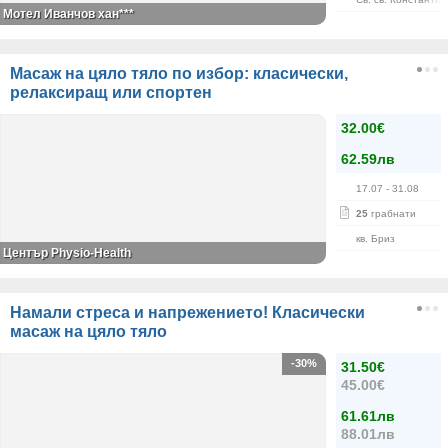
Мотел Иванчов хан***
Масаж на цяло тяло по избор: класически,
релаксиращ или спортен
32.00€
62.59лв
17.07
- 31.08
25
грабнати
кв. Бриз
Център Physio-Health
Намали стреса и напрежението! Класически
масаж на цяло тяло
-30%
31.50€
45.00€
61.61лв
88.01лв