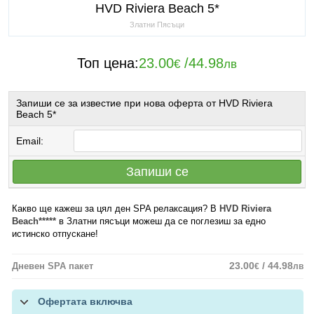
HVD Riviera Beach 5*
Златни Пясъци
Топ цена:
23.00
/
44.98
€
лв
Запиши се за известие при нова оферта от HVD Riviera
Beach 5*
Email:
Запиши се
Какво ще кажеш за цял ден SPA релаксация? В
HVD Riviera
Beach*****
в Златни пясъци можеш да се поглезиш за едно
истинско отпускане!
23.00
/ 44.98
Дневен SPA пакет
€
лв
Офертата включва