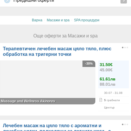
Предишни оферти
3
·
·
Варна
Масажи и spa
SPA процедури
Още оферти за Масажи и spa
Терапевтичен лечебен масаж цяло тяло, плюс
обработка на тригерни точки
-30%
31.50€
45.00€
61.61лв
88.01лв
30.07
- 31.08
5
грабнати
Massage and Wellness Akinorev
Център
Лечебен масаж на цяло тяло с ароматни и