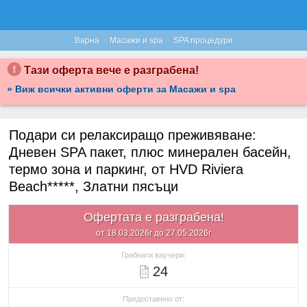
·
·
Варна
Масажи и spa
SPA процедури
Тази оферта вече е разграбена!
» Виж всички активни оферти за Масажи и spa
Подари си релаксиращо преживяване:
Дневен SPA пакет, плюс минерален басейн,
термо зона и паркинг, от HVD Riviera
Beach*****, Златни пясъци
Офертата е разграбена!
от 18.03.2026г до 27.05.2026г
Грабнати ваучери:
24
Предоставено от: