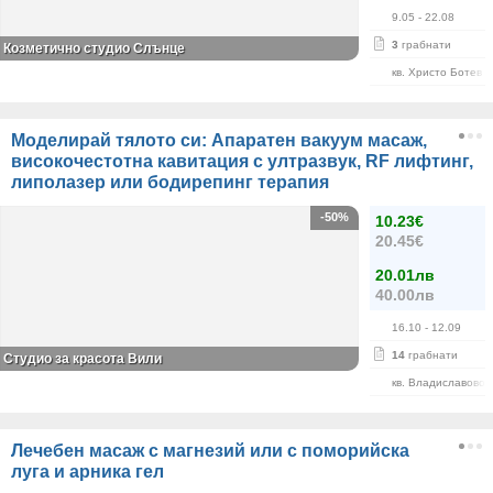
9.05
- 22.08
3
грабнати
Козметично студио Слънце
кв. Христо Ботев
Моделирай тялото си: Апаратен вакуум масаж,
високочестотна кавитация с ултразвук, RF лифтинг,
липолазер или бодирепинг терапия
-50%
10.23€
20.45€
20.01лв
40.00лв
16.10
- 12.09
14
грабнати
Студио за красота Вили
кв. Владиславово
Лечебен масаж с магнезий или с поморийска
луга и арника гел