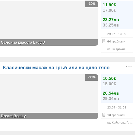
-30%
11.90€
17.00€
23.27лв
33.25лв
29.05
- 13.09
64
грабнати
Салон за красота Lady D
кв. Зк Тракия
Класически масаж на гръб или на цяло тяло
-30%
10.50€
15.00€
20.54лв
29.34лв
23.07
- 31.08
13
грабнати
Dream Beauty
кв. Кайсиева Град