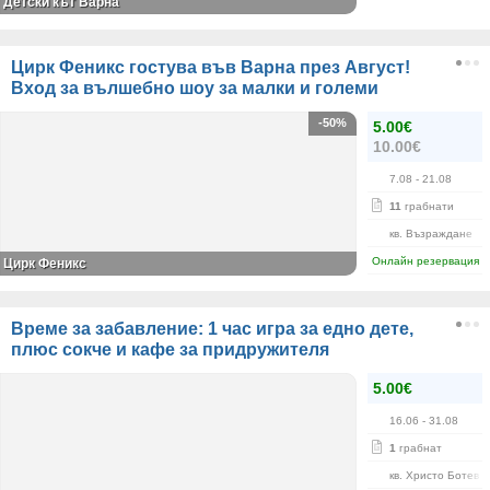
Детски кът Варна
Цирк Феникс гостува във Варна през Август!
Вход за вълшебно шоу за малки и големи
-50%
5.00€
10.00€
7.08
- 21.08
11
грабнати
кв. Възраждане
Онлайн резервация
Цирк Феникс
Време за забавление: 1 час игра за едно дете,
плюс сокче и кафе за придружителя
5.00€
16.06
- 31.08
1
грабнат
кв. Христо Ботев