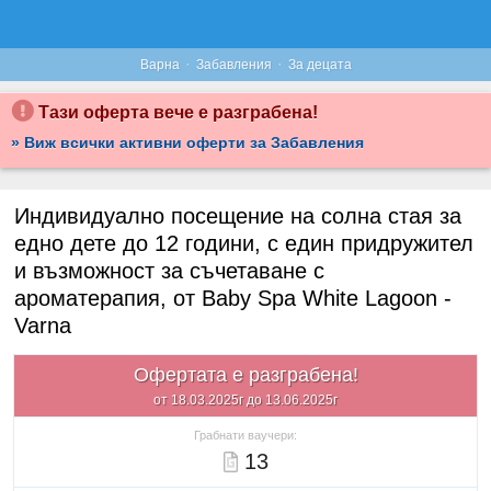
·
·
Варна
Забавления
За децата
Тази оферта вече е разграбена!
» Виж всички активни оферти за Забавления
Индивидуално посещение на солна стая за
едно дете до 12 години, с един придружител
и възможност за съчетаване с
ароматерапия, от Baby Spa White Lagoon -
Varna
Офертата е разграбена!
от 18.03.2025г до 13.06.2025г
Грабнати ваучери:
13