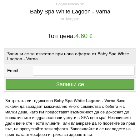
Предоставено от:
Baby Spa White Lagoon - Varna
кв. Младост
Топ цена:
4.60
€
Запиши се за известие при нова оферта от Baby Spa White
Lagoon - Varna
Email:
Запиши се
За третата си годишнина
Baby Spa White Lagoon - Varna
биха
искали да зарадват максимално много семейства с бебета и с
малки деца, като им предоставят възможност да се докоснат до
иновативните и здравословни услуги в SPA центъра! Независимо
дали вече сте чести клиенти, или планирате да го посетите за пръв
път, не пропускайте тази оферта. Заповядайте и се насладете на
приятната атмосфера и грижа за здравето ви.