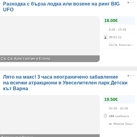
Разходка с бърза лодка или возене на ринг BIG
UFO
18.00€
8.08
- 15.09
39
:
01
:
21
Св.Св. Константин
Св. Св. Константин и Елена
Лято на макс! 3 часа неограничено забавление
на всички атракциони в Увеселителен парк Детски
кът Варна
19.50€
30.06
- 30.08
186
грабнати
кв. Морска Градин