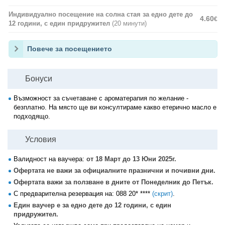
Индивидуално посещение на солна стая за едно дете до
4.60
€
12 години, с един придружител
(20 минути)
Повече за посещението
Бонуси
Възможност за съчетаване с ароматерапия по желание -
безплатно. На място ще ви консултираме какво етерично масло е
подходящо.
Условия
Валидност на ваучера:
от 18 Март до 13 Юни 2025г.
Офертата не важи за официалните празнични и почивни дни.
Офертата важи за ползване в дните от Понеделник до Петък.
С предварителна резервация на:
088 20* ****
(скрит)
.
Един ваучер е за едно дете до 12 години, с един
придружител.