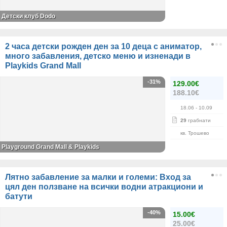
Детски клуб Dodo
2 часа детски рожден ден за 10 деца с аниматор,
много забавления, детско меню и изненади в
Playkids Grand Mall
-31%
129.00€
188.10€
18.06
- 10.09
29
грабнати
кв. Трошево
Playground Grand Mall & Playkids
Лятно забавление за малки и големи: Вход за
цял ден ползване на всички водни атракциони и
батути
-40%
15.00€
25.00€