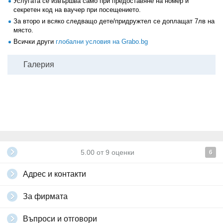
Услугата се извършва само при предоставяне на номер и
секретен код на ваучер при посещението.
За второ и всяко следващо дете/придружтел се доплащат 7лв на
място.
Всички други
глобални условия на Grabo.bg
Галерия
5.00
от
9
оценки
6
Адрес и контакти
За фирмата
Въпроси и отговори