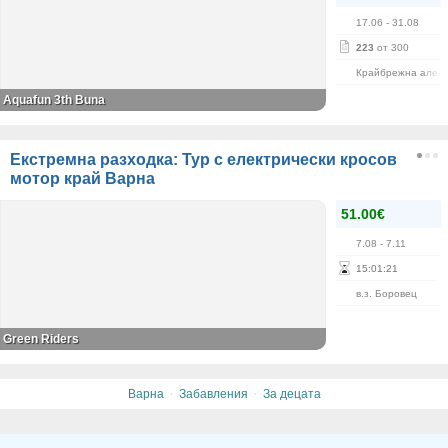
17.06
- 31.08
223
от 300
Крайбрежна алея
Aquafun 3th Buna
Екстремна разходка: Тур с електрически кросов
мотор край Варна
51.00€
7.08
- 7.11
15
:
01
:
21
в.з. Боровец
Green Riders
·
·
Варна
Забавления
За децата