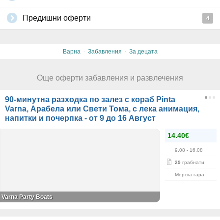
Предишни оферти
4
·
·
Варна
Забавления
За децата
Още оферти забавления и развлечения
90-минутна разходка по залез с кораб Pinta
Varna, Арабела или Свети Тома, с лека анимация,
напитки и почерпка - от 9 до 16 Август
14.40€
9.08
- 16.08
29
грабнати
Морска гара
Varna Party Boats