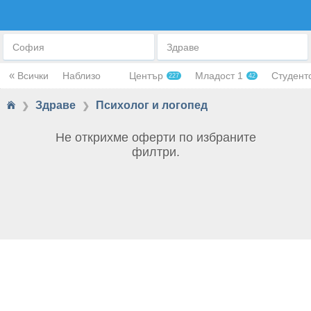
ПСИХОЛОГ И ЛОГОПЕД
София
Здраве
«
Всички
Наблизо
Център
Младост 1
Студент
227
42
Здраве
Психолог и логопед
❯
❯
Не открихме оферти по избраните
филтри.