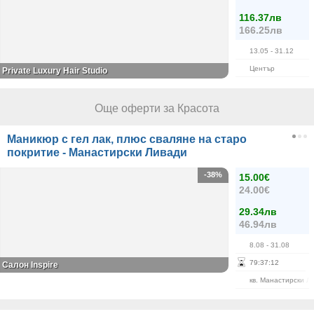
116.37лв
166.25лв
13.05
- 31.12
Център
Private Luxury Hair Studio
Още оферти за Красота
Маникюр с гел лак, плюс сваляне на старо
покритие - Манастирски Ливади
-38%
15.00€
24.00€
29.34лв
46.94лв
8.08
- 31.08
79
:
37
:
12
Салон Inspire
кв. Манастирски Л