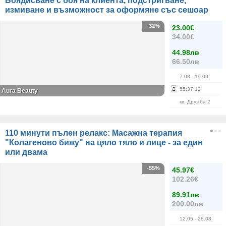
Боядисване с боя на клиента, подстригване,
измиване и възможност за оформяне със сешоар
-32%
23.00€
34.00€
44.98лв
66.50лв
7.08
- 19.09
55
:
37
:
12
Aura Beauty
кв. Дружба 2
110 минути пълен релакс: Масажна терапия
"Колагеново бижу" на цяло тяло и лице - за един
или двама
-55%
45.97€
102.26€
89.91лв
200.00лв
12.05
- 28.08