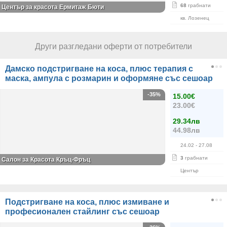
68
грабнати
Център за красота Ермитаж Бюти
кв. Лозенец
Други разгледани оферти от потребители
Дамско подстригване на коса, плюс терапия с
маска, ампула с розмарин и оформяне със сешоар
-35%
15.00€
23.00€
29.34лв
44.98лв
24.02
- 27.08
3
грабнати
Салон за Красота Кръц-Фръц
Център
Подстригване на коса, плюс измиване и
професионален стайлинг със сешоар