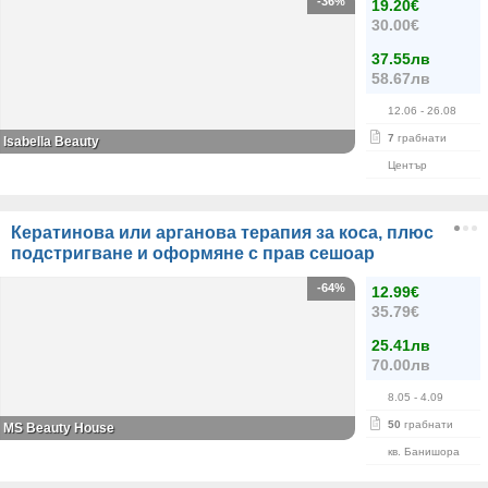
-36%
19.20€
30.00€
37.55лв
58.67лв
12.06
- 26.08
7
грабнати
Isabella Beauty
Център
Кератинова или арганова терапия за коса, плюс
подстригване и оформяне с прав сешоар
-64%
12.99€
35.79€
25.41лв
70.00лв
8.05
- 4.09
50
грабнати
МS Beauty House
кв. Банишора