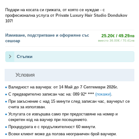
Подари на косата си грижата, от която се нуждае - с
професионална услуга от
Private Luxury Hair Studio Dondukov
107
!
Измиване, подстригване и оформяне със
25.20
/ 49.29
€
лв
сешоар
вместо 36.00€ / 70.41лв
Стъпки
Условия
Валидност на ваучера:
от 14 Май до 7 Септември 2026г.
С предварително записан час на:
089 92* ****
(покажи)
.
При закъснение с над 15 минути след записан час, ваучерът се
счита за използван.
Услугата се извършва само при предоставяне на номер и
секретен код на ваучер при посещението.
Процедурата е с продължителност 60 минути.
Всеки клиент може да ползва неограничен брой ваучери.