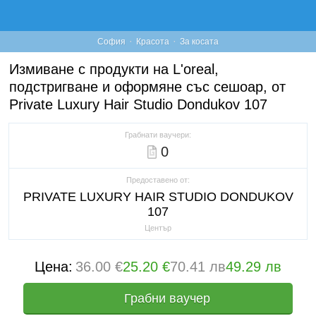
·
·
София
Красота
За косата
Измиване с продукти на L'oreal,
подстригване и оформяне със сешоар, от
Private Luxury Hair Studio Dondukov 107
Грабнати ваучери:
0
Предоставено от:
PRIVATE LUXURY HAIR STUDIO DONDUKOV
107
Център
Цена:
36.00 €
25.20 €
70.41 лв
49.29 лв
Грабни ваучер