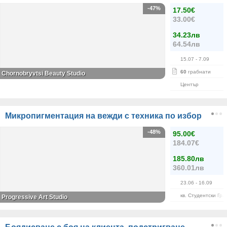
-47%
17.50€
33.00€
34.23лв
64.54лв
15.07
- 7.09
60
грабнати
Chornobryvtsi Beauty Studio
Център
Микропигментация на вежди с техника по избор
-48%
95.00€
184.07€
185.80лв
360.01лв
23.06
- 16.09
кв. Студентски Гра
Progressive Art Studio