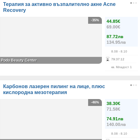
Терапия за активно възпалително акне Acne
Recovery
-35%
44.85€
69.00€
87.72лв
134.95лв
8.08
- 8.10
79
:
37
:
12
Podo Beauty Center
кв. Младост 1
Карбонов лазерен пилинг на лице, плюс
кислородна мезотерапия
-46%
38.30€
71.58€
74.91лв
140.00лв
8.08
- 8.10