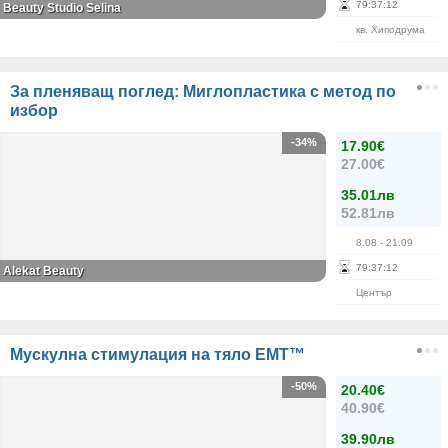
79
:
37
:
12
Beauty Studio Selina
кв. Хиподрума
За пленяващ поглед: Миглопластика с метод по
избор
-34%
17.90€
27.00€
35.01лв
52.81лв
8.08
- 21.09
79
:
37
:
12
Alekat Beauty
Център
Mускулна стимулация на тяло EMT™
-50%
20.40€
40.90€
39.90лв