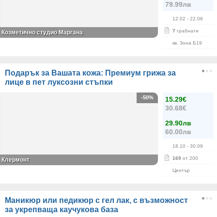
79.99лв
12.02
- 22.08
7
грабнати
Козметично студио Маргана
кв. Зона Б19
Подарък за Вашата кожа: Премиум грижа за
лице в пет луксозни стъпки
-50%
15.29€
30.68€
29.90лв
60.00лв
18.10
- 30.09
169
от 200
Клермонт
Център
Маникюр или педикюр с гел лак, с възможност
за укрепваща каучукова база