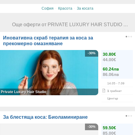
·
·
София
Красота
За косата
Още оферти от PRIVATE LUXURY HAIR STUDIO DONDUKOV 107
Иновативна скраб терапия за коса за
прекомерно омазняване
-30%
30.80€
44.00€
60.24лв
86.06лв
14.05
- 7.09
1
грабнат
Private Luxury Hair Studio
Център
За блестяща коса: Биоламиниране
-30%
59.50€
85.00€