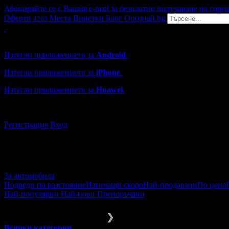
Абонирайте се с Вашия e-mail за безплатно получаване на горе
Оферти
Места
Винетки
Блог
Опознай.bg
4263
Grabo мобилна версия
Изтегли приложението за
Android
.
Изтегли приложението за
iPhone
.
Изтегли приложението за
Huawei
.
...или отвори
grabo.bg
Регистрация
Вход
За автомобила
Подреди по разстояние
Изтичащи скоро
Най-продавани
По цена
Най-популярни
Най-нови
Препоръчани
За автомобила
Годишен техн. прег
❯
Всички категории