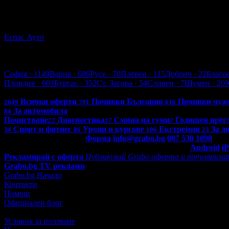
15
ГТП: Годишен технически преглед на лек автомобил до 3.5т
Еспас Ауто
кв. Младост 1
4.9
София
София
· 1149
Варна
· 686
Русе
· 70
Плевен
· 115
Добрич
· 22
Благо
Пловдив
· 603
Бургас
· 352
Ст. Загора
· 54
Сливен
· 7
Шумен
· 20
Всички оферти в България: 4263
Всички оферти
Почивки България
Почивки чуж
2649
791
616
За автомобила
84
Почистване
Диагностика
Смяна на гуми
Годишен прег
22
17
7
Спорт и фитнес
Уроци и курсове
Екстремни
За д
34
86
106
23
Контакти с Grabo.bg:
Форма
info@grabo.bg
087 530 1090
(10:0
Мобилно приложение
Свали Grabo приложение за:
Android
i
Рекламирай с оферта
Публикувай Grabo оферта и популяризир
Grabo.bg TV реклами
Grabo.bg Начало
Контакти
Помощ
Официален блог
Условия за ползване