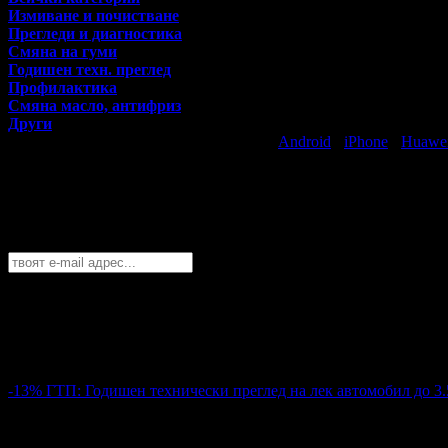
Измиване и почистване
Прегледи и диагностика
Смяна на гуми
Годишен техн. преглед
Профилактика
Смяна масло, антифриз
Други
Свали безплатно Grabo приложение за
Android
·
iPhone
·
Huawe
Най-горещите предложения за автомоби
Абонирайте се безплатно да получавате дневните промоции по e
София
София
Пловдив
Варна
Бургас
Русе
Стара Загора
Плевен
Сливе
Абонирай се!
-13%
ГТП: Годишен технически преглед на лек автомобил до 3.
39.99€
46.02€
Цена:
78.21лв
90.01лв