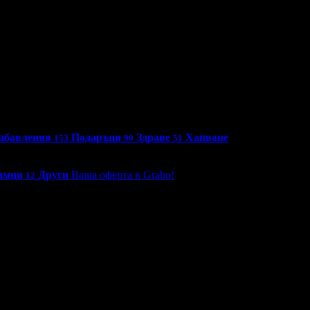
абавления
Подаръци
Здраве
Хапване
153
99
51
имци
Други
Ваша оферта в Grabo!
12