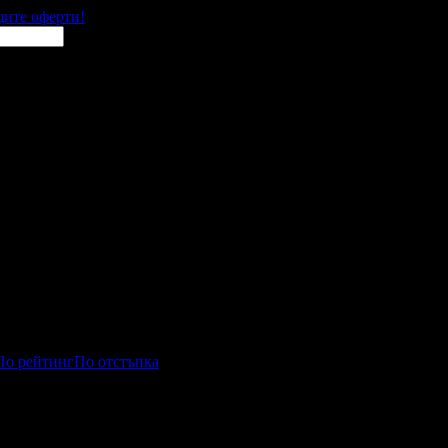
щите оферти!
По рейтинг
По отстъпка
лед