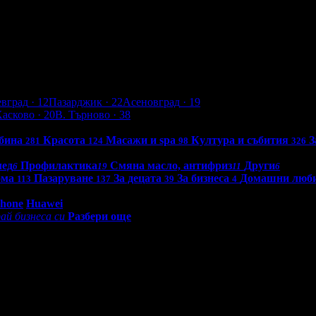
евград
· 12
Пазарджик
· 22
Асеновград
· 19
Хасково
· 20
В. Търново
· 38
бина
Красота
Масажи и spa
Култура и събития
З
281
124
98
326
лед
Профилактика
Смяна масло, антифриз
Други
6
19
11
6
ома
Пазаруване
За децата
За бизнеса
Домашни люб
113
137
39
4
0 - 18:30ч)
Phone
Huawei
ай бизнеса си
Разбери още