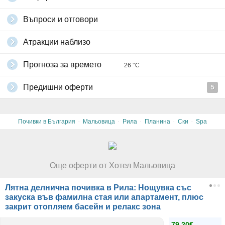
Въпроси и отговори
Атракции наблизо
Прогноза за времето
26 °C
Предишни оферти
5
·
·
·
·
·
Почивки в България
Мальовица
Рила
Планина
Ски
Spa
Още оферти от Хотел Мальовица
Лятна делнична почивка в Рила: Нощувка със
закуска във фамилна стая или апартамент, плюс
закрит отопляем басейн и релакс зона
79.20€