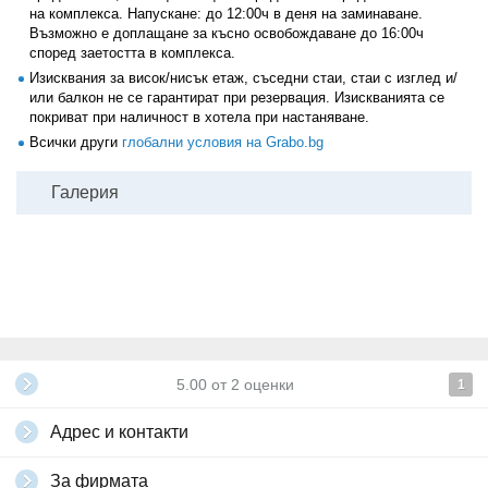
на комплекса. Напускане: до 12:00ч в деня на заминаване.
Възможно е доплащане за късно освобождаване до 16:00ч
според заетостта в комплекса.
Изисквания за висок/нисък етаж, съседни стаи, стаи с изглед и/
или балкон не се гарантират при резервация. Изискванията се
покриват при наличност в хотела при настаняване.
Всички други
глобални условия на Grabo.bg
Галерия
5.00
от
2
оценки
1
Адрес и контакти
За фирмата