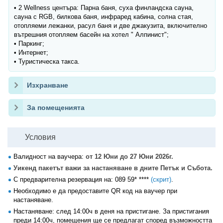
• 2 Wellness центъра: Парна баня, суха финландска сауна,
сауна с RGB, билкова баня, инфраред кабина, солна стая,
отопляеми лежанки, расул баня и две джакузита, включително
вътрешния отопляем басейн на хотел " Алпинист";
• Паркинг;
• Интернет;
• Туристическа такса.
Изхранване
За помещенията
Условия
Валидност на ваучера:
от 12 Юни до 27 Юни 2026г.
Уикенд пакетът важи за настаняване в дните Петък и Събота.
С предварителна резервация на:
089 59* ****
(скрит)
.
Необходимо е да предоставите QR код на ваучер при
настаняване.
Настаняване: след 14:00ч в деня на пристигане. За пристигания
преди 14:00ч, помещения ще се предлагат според възможността