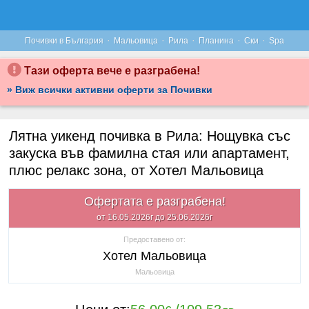
·
·
·
·
·
Почивки в България
Мальовица
Рила
Планина
Ски
Spa
Тази оферта вече е разграбена!
» Виж всички активни оферти за Почивки
Лятна уикенд почивка в Рила: Нощувка със
закуска във фамилна стая или апартамент,
плюс релакс зона, от Хотел Мальовица
Офертата е разграбена!
от 16.05.2026г до 25.06.2026г
Предоставено от:
Хотел Мальовица
Мальовица