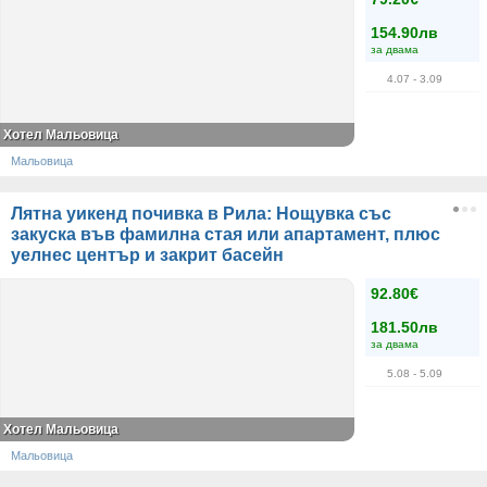
154.90лв
за двама
4.07
- 3.09
Хотел Мальовица
Мальовица
Лятна уикенд почивка в Рила: Нощувка със
закуска във фамилна стая или апартамент, плюс
уелнес център и закрит басейн
92.80€
181.50лв
за двама
5.08
- 5.09
Хотел Мальовица
Мальовица