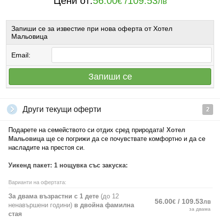
Цени от:
56.00
/
109.53
€
лв
Запиши се за известие при нова оферта от Хотел
Мальовица
Email:
Запиши се
Други текущи оферти
2
Подарете на семейството си отдих сред природата!
Хотел
Мальовица
ще се погрижи да се почувствате комфортно и да се
насладите на престоя си.
Уикенд пакет: 1 нощувка със закуска:
Варианти на офертата:
За двама възрастни с 1 дете
(до 12
56.00
/ 109.53
€
лв
ненавършени години)
в двойна фамилна
за двама
стая