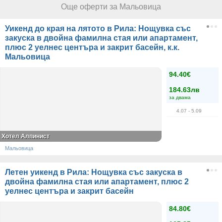
Още оферти за Мальовица
Уикенд до края на лятото в Рила: Нощувка със
закуска в двойна фамилна стая или апартамент,
плюс 2 уелнес центъра и закрит басейн, к.к.
Мальовица
94.40€
184.63лв
за двама
4.07
- 5.09
Хотел Алпинист
Мальовица
Летен уикенд в Рила: Нощувка със закуска в
двойна фамилна стая или апартамент, плюс 2
уелнес центъра и закрит басейн
84.80€