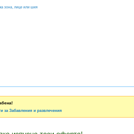
ка зона, лице или шия
абена!
ти за Забавления и развлечения