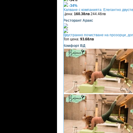
-34%
-34%
Хапване с компанията: Елегантно двуст
Цена:
160.38лв
244.48лв
Ресторант Аракс
Двустранно почистване на прозорци, до
Топ цена:
93.68лв
Комфорт ВД