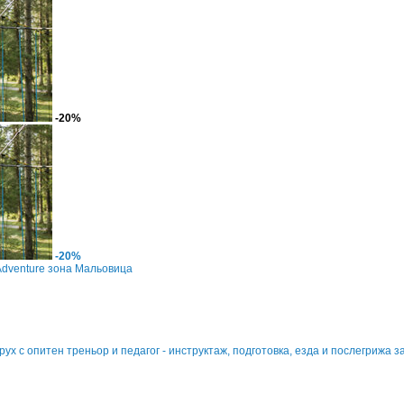
-20%
-20%
Adventure зона Мальовица
ух с опитен треньор и педагог - инструктаж, подготовка, езда и послегрижа з