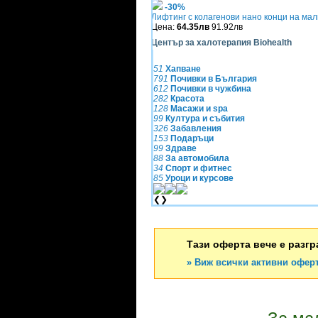
-30%
Лифтинг с колагенови нано конци на мал
Цена:
64.35лв
91.92лв
Център за халотерапия Biohealth
51
Хапване
791
Почивки в България
612
Почивки в чужбина
282
Красота
128
Масажи и spa
99
Култура и събития
326
Забавления
153
Подаръци
99
Здраве
88
За автомобила
34
Спорт и фитнес
85
Уроци и курсове
❮
❯
Тази оферта вече е разгр
» Виж всички активни офер