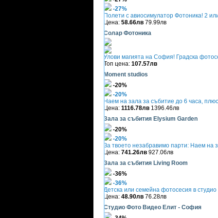
-27%
Полети с авиосимулатор Фотоника! 2 или
Цена:
58.66лв
79.99лв
Солар Фотоника
Улови магията на София! Градска фото
Топ цена:
107.57лв
Moment studios
-20%
-20%
Наем на зала за събитие до 6 часа, плю
Цена:
1116.78лв
1396.46лв
Зала за събития Elysium Garden
-20%
-20%
За твоето незабравимо парти: Наем на 
Цена:
741.26лв
927.06лв
Зала за събития Living Room
-36%
-36%
Детска или семейна фотосесия в студио
Цена:
48.90лв
76.28лв
Студио Фото Видео Елит - София