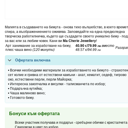
Магията в създаването на бижута - онова тихо вълшебство, в което време
спира, а въображениението оживява. Заповядайте на една предколедна
творческа работилничка, където ще създадете своето уникално бижу - по
за вас или за любим човек. Кани ви
Ma Cherie Jewellery
!
Арт занимание за изработване на бижу,
40.90
/79.99
вместо
€
лв
Разгра
плюс чаша вино
(120 минути)
48.57
/94.99
€
лв
Офертата включва
• Всички необходими материали за изработването на бижуто - страхоте
сет колие и гривна от естествени камъни - ахат, хематит, седеф, тигрово
око, естествени перли, перли Майорка;
• Интересна закопчалка и висулки - талисманчета по избор;
• Подаръчна кутийка;
• Чаша малиново вино;
• Готовото бижу.
Бонуси към офертата
Всеки участник получава и подарък - сребърни обички с кристалчета
Сваровски в цвят по избор.