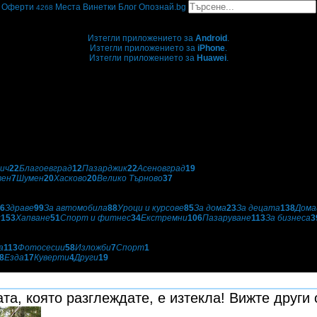
Оферти
Места
Винетки
Блог
Опознай.bg
4268
Grabo мобилна версия
Изтегли приложението за
Android
.
Изтегли приложението за
iPhone
.
Изтегли приложението за
Huawei
.
...или отвори
grabo.bg
ич
22
Благоевград
12
Пазарджик
22
Асеновград
19
вен
7
Шумен
20
Хасково
20
Велико Търново
37
6
Здраве
99
За автомобила
88
Уроци и курсове
85
За дома
23
За децата
138
Дома
и
153
Хапване
51
Спорт и фитнес
34
Екстремни
106
Пазаруване
113
За бизнеса
3
а
113
Фотосесии
58
Изложби
7
Спорт
1
8
Езда
17
Куверти
4
Други
19
та, която разглеждате, е изтекла! Вижте други