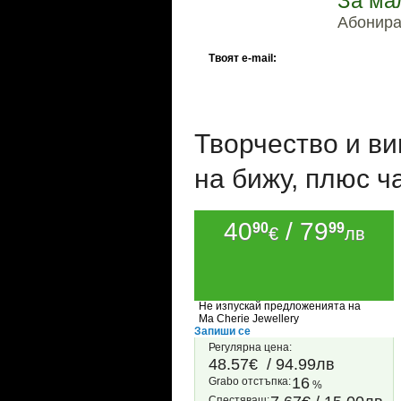
За ма
Абонирай
Твоят e-mail:
Творчество и ви
на бижу, плюс ч
40
/ 79
90
99
€
лв
Не изпускай предложенията на
Ma Cherie Jewellery
Запиши се
Регулярна цена:
48.57€
/ 94.99лв
16
Grabo oтстъпка:
%
Спестяваш: