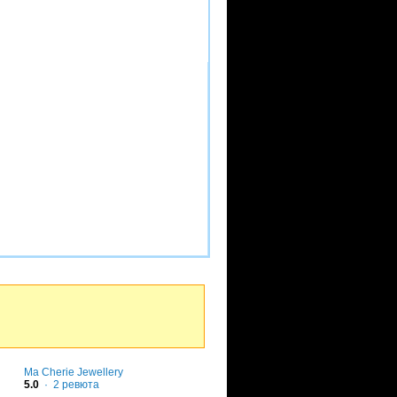
Ma Cherie Jewellery
5.0
·
2
ревюта