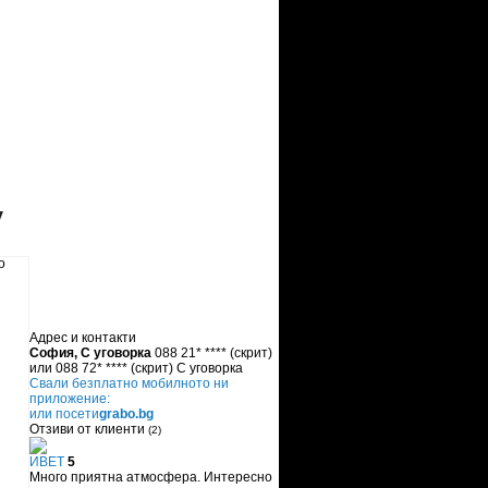
y
Адрес и контакти
София, С уговорка
088 21* ****
(скрит)
или
088 72* ****
(скрит)
С уговорка
Свали безплатно мобилното ни
приложение:
или посети
grabo.bg
Отзиви от клиенти
(2)
ИВЕТ
5
Много приятна атмосфера. Интересно