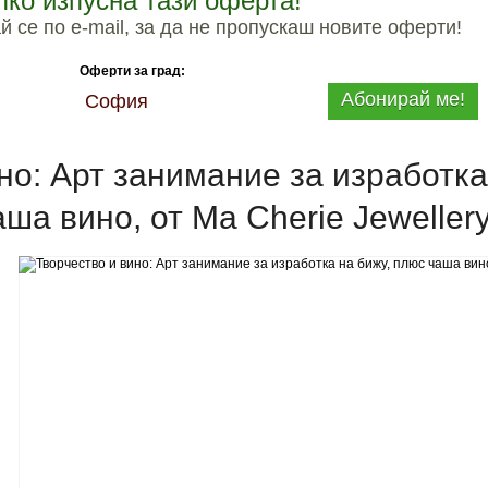
лко изпусна тази оферта!
 се по e-mail, за да не пропускаш новите оферти!
Оферти за град:
Абонирай ме!
София
но: Арт занимание за изработка
аша вино, от Ma Cherie Jeweller