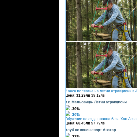
2 часа ползване на летни атракциони в 
Цена:
31.29лв
39.12лв
к.к. Мальовица- Летни атракциони
-30%
-30%
Обучение по езда в конна база Хан Аспар
Цена:
68.45лв
97.79лв
Клуб по конен спорт Аватар
-27%