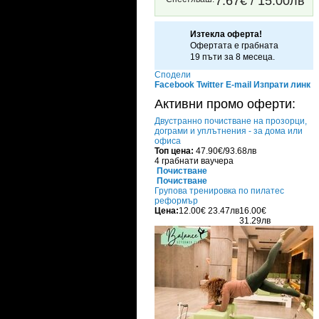
7.67€ / 15.00лв
Изтекла оферта!
Офертата е грабната
19 пъти за 8 месеца.
Сподели
Facebook
Twitter
E-mail
Изпрати линк
Активни промо оферти:
Двустранно почистване на прозорци,
дограми и уплътнения - за дома или
офиса
Топ цена:
47.90€/93.68лв
4 грабнати ваучера
Почистване
Почистване
Групова тренировка по пилатес
реформър
Цена:
12.00€
23.47лв
16.00€
31.29лв