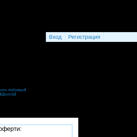
Вход
Регистрация
шни любимци
4
9
Други
12
 оферти: