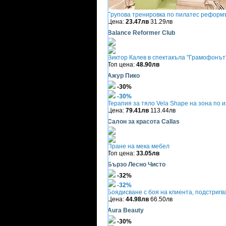
Групова тренировка по пилатес реформ
Цена:
23.47лв
31.29лв
Balance Reformer Club
Виктор Калев в спектакъла "Грамофонът"
Топ цена:
48.90лв
Ажур Пико
-30%
-30%
Терапия за тяло Vela Shape на зона по 
Цена:
79.41лв
113.44лв
Салон за красота Callas
Пране на мека мебел
Топ цена:
33.05лв
Бързо Лесно Чисто
-32%
-32%
Боядисване с боя на клиента, подстриг
Цена:
44.98лв
66.50лв
Aura Beauty
-30%