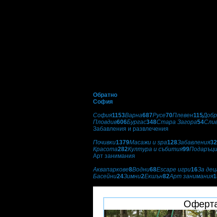
Обратно
София
Избери друг град:
София
1153
Варна
687
Русе
70
Плевен
115
Добр
Пловдив
606
Бургас
348
Стара Загора
54
Сли
Забавления и развлечения
Категории оферти:
Почивки
1379
Масажи и spa
128
Забавления
32
Красота
282
Култура и събития
99
Подаръц
Арт занимания
Подкатегории:
Аквапаркове
8
Водни
68
Escape игри
16
За дец
Басейни
24
Зимни
2
Екшън
82
Арт занимания
1
Ma Cherie Jewellery
Оферта