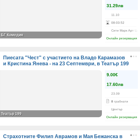
31.29лв
11.10
08
:
03
:
52
Сити Марк Арт Це
БГ Комедия
Онлайн резервация
Пиесата "Чест" с участието на Владо Карамазов
и Кристина Янева - на 23 Септември, в Театър 199
9.00€
17.60лв
23.09
8
грабнати
Център
Театър 199
Онлайн резервация
Страхотните Филип Аврамов и Мая Бежанска в