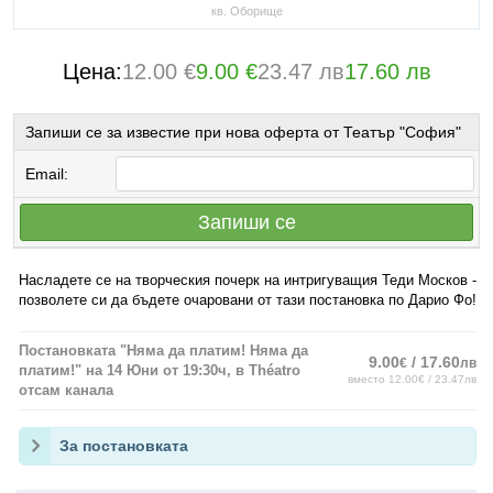
кв. Оборище
Цена:
12.00 €
9.00 €
23.47 лв
17.60 лв
Запиши се за известие при нова оферта от Театър "София"
Email:
Запиши се
Насладете се на творческия почерк на интригуващия Теди Москов -
позволете си да бъдете очаровани от тази постановка по Дарио Фо!
Постановката "Няма да платим! Няма да
9.00
/ 17.60
€
лв
платим!" на 14 Юни от 19:30ч, в Théatro
вместо 12.00€ / 23.47лв
отсам канала
За постановката