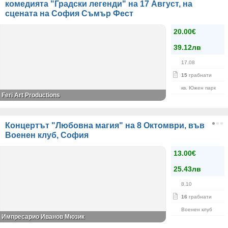
комедията "Градски легенди" на 17 Август, на
сцената на София Съмър Фест
20.00€
39.12лв
17.08
15
грабнати
кв. Южен парк
Feri Art Productions
Концертът "Любовна магия" на 8 Октомври, във
Военен клуб, София
13.00€
25.43лв
8.10
16
грабнати
Военен клуб
Импресарио Иванов Мюзик