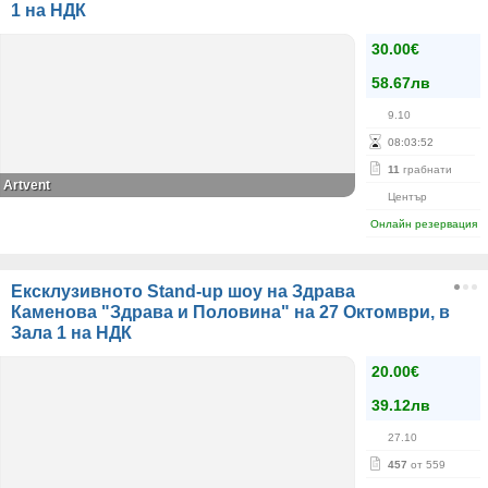
1 на НДК
30.00€
58.67лв
9.10
08
:
03
:
52
11
грабнати
Artvent
Център
Онлайн резервация
Ексклузивното Stand-up шоу на Здрава
Каменова "Здрава и Половина" на 27 Октомври, в
Зала 1 на НДК
20.00€
39.12лв
27.10
457
от 559