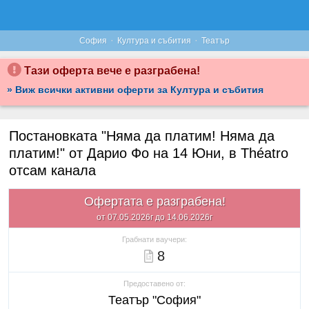
·
·
София
Култура и събития
Театър
Тази оферта вече е разграбена!
» Виж всички активни оферти за Култура и събития
Постановката "Няма да платим! Няма да
платим!" от Дарио Фо на 14 Юни, в Théatro
отсам канала
Офертата е разграбена!
от 07.05.2026г до 14.06.2026г
Грабнати ваучери:
8
Предоставено от:
Театър "София"