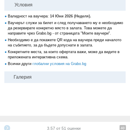
Условия
Валидност на ваучера:
14 Юни 2026 (Неделя).
Ваучерът служи за билет и след получаването му е необходимо
да резервирате конкретно място в залата. Това можете да
направите чрез Grabo.bg - от страницата "Моите ваучери".
Необходимо е да покажете QR кода на ваучера преди началото
на събитието, за да бъдете допуснати в залата.
Конкретните места, за които офертата важи, може да видите в
приложената интерактивна схема.
Всички други
глобални условия на Grabo.bg
Галерия
3.57
от
51
оценки
40