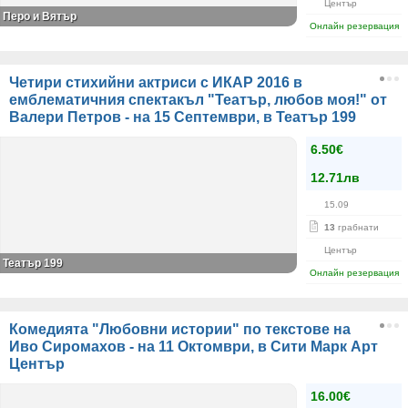
Център
Перо и Вятър
Онлайн резервация
Четири стихийни актриси с ИКАР 2016 в
емблематичния спектакъл "Театър, любов моя!" от
Валери Петров - на 15 Септември, в Театър 199
6.50€
12.71лв
15.09
13
грабнати
Център
Театър 199
Онлайн резервация
Комедията "Любовни истории" по текстове на
Иво Сиромахов - на 11 Октомври, в Сити Марк Арт
Център
16.00€