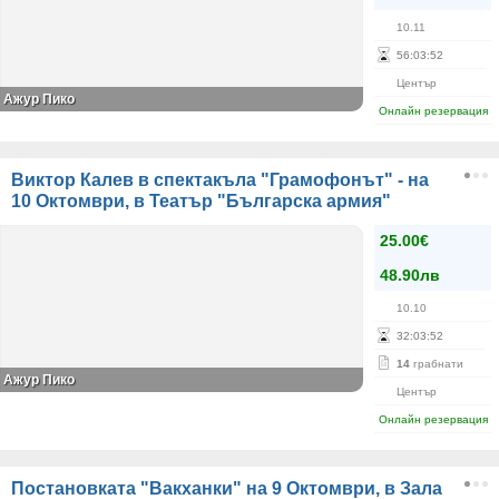
10.11
56
:
03
:
52
Център
Ажур Пико
Онлайн резервация
Виктор Калев в спектакъла "Грамофонът" - на
10 Октомври, в Театър "Българска армия"
25.00€
48.90лв
10.10
32
:
03
:
52
14
грабнати
Ажур Пико
Център
Онлайн резервация
Постановката "Вакханки" на 9 Октомври, в Зала