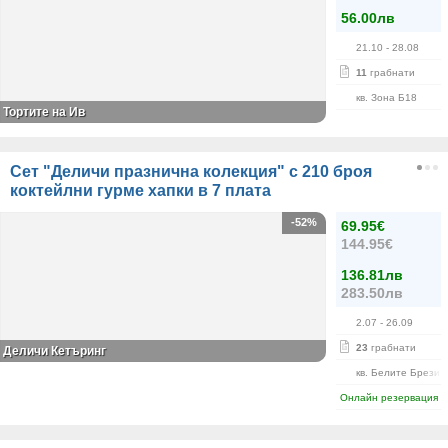
56.00лв
21.10
- 28.08
11
грабнати
кв. Зона Б18
Тортите на Ив
Сет "Деличи празнична колекция" с 210 броя
коктейлни гурме хапки в 7 плата
-52%
69.95€
144.95€
136.81лв
283.50лв
2.07
- 26.09
23
грабнати
Деличи Кетъринг
кв. Белите Брези
Онлайн резервация