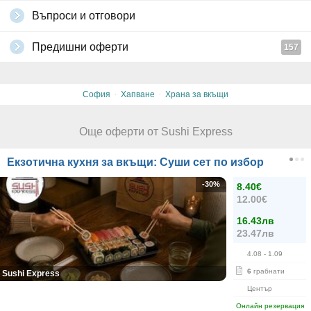
Въпроси и отговори
Предишни оферти
157
·
·
София
Хапване
Храна за вкъщи
Още оферти от Sushi Express
Екзотична кухня за вкъщи: Суши сет по избор
-30%
8.40€
12.00€
16.43лв
23.47лв
4.08
- 1.09
6
грабнати
Sushi Express
Център
Онлайн резервация