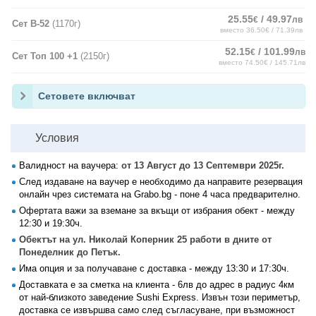
25.55
/ 49.97
€
лв
Сет В-52
(1170г)
вместо 36.50€ / 71.39лв
52.15
/ 101.99
€
лв
Сет Топ 100 +1
(2150г)
вместо 74.50€ / 145.71лв
Сетовете включват
Условия
Валидност на ваучера:
от 13 Август до 13 Септември 2025г.
След издаване на ваучер е необходимо да направите резервация
онлайн чрез системата на Grabo.bg - поне 4 часа предварително.
Офертата важи за вземане за вкъщи от избрания обект - между
12:30 и 19:30ч.
Обектът на ул. Николай Коперник 25 работи в дните от
Понеделник до Петък.
Има опция и за получаване с доставка - между 13:30 и 17:30ч.
Доставката е за сметка на клиента - 6лв до адрес в радиус 4км
от най-близкото заведение Sushi Express. Извън този периметър,
доставка се извършва само след съгласуване, при възможност