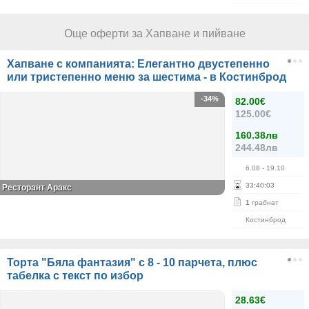
Още оферти за Хапване и пийване
Хапване с компанията: Елегантно двустепенно
или тристепенно меню за шестима - в Костинброд
-34%
82.00€
125.00€
160.38лв
244.48лв
6.08
- 19.10
33
:
40
:
03
Ресторант Аракс
1
грабнат
Костинброд
Торта "Бяла фантазия" с 8 - 10 парчета, плюс
табелка с текст по избор
28.63€