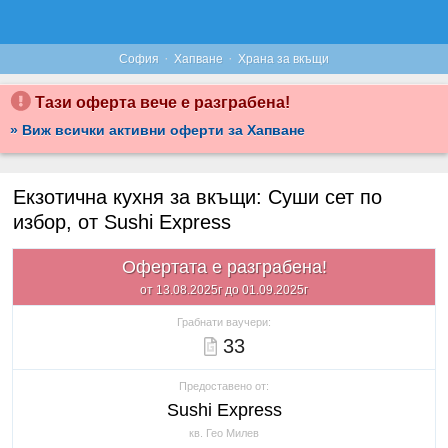
·
·
София
Хапване
Храна за вкъщи
Тази оферта вече е разграбена!
» Виж всички активни оферти за Хапване
Екзотична кухня за вкъщи: Суши сет по
избор, от Sushi Express
Офертата е разграбена!
от 13.08.2025г до 01.09.2025г
Грабнати ваучери:
33
Предоставено от:
Sushi Express
кв. Гео Милев