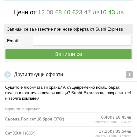
Цени от:
12.00 €
8.40 €
23.47 лв
16.43 лв
Запиши се за известие при нова оферта от Sushi Express
Email:
Запиши се
Други текущи оферти
1
Сушито е любимата ти храна? А същевременно искаш бърза,
вкусна и екзотична вечеря вкъщи?
Sushi Express
ще нахранят теб
и твоята компания.
Варианти на офертата:
8.40
/ 16.43
€
лв
Сьомга Рол сет 18 броя
(370г)
вместо 12.00€ / 23.47лв
17.15
/ 33.54
€
лв
Сет XXXII
(685г)
вместо 24.50€ / 47.92лв