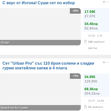
С вкус от Изтока! Суши сет по избор
-35%
17.59€
27.07€
34.40лв
52.94лв
12.02
- 1.10
139
грабнати
Ginger
Център
Сет "Urban Pro" със 110 броя солени и сладки
гурме коктейлни хапки в 4 плата
-73%
34.95€
129.95€
68.36лв
254.16лв
22.07
- 14.09
12
грабнати
Криейтив Кетъринг