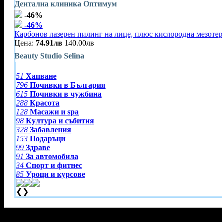
Дентална клиника Оптимум
-46%
-46%
Карбонов лазерен пилинг на лице, плюс кислородна мезоте
Цена:
74.91лв
140.00лв
Beauty Studio Selina
51
Хапване
796
Почивки в България
615
Почивки в чужбина
288
Красота
128
Масажи и spa
98
Култура и събития
328
Забавления
153
Подаръци
99
Здраве
91
За автомобила
34
Спорт и фитнес
85
Уроци и курсове
❮
❯
Тази оферта вече е разграбена!