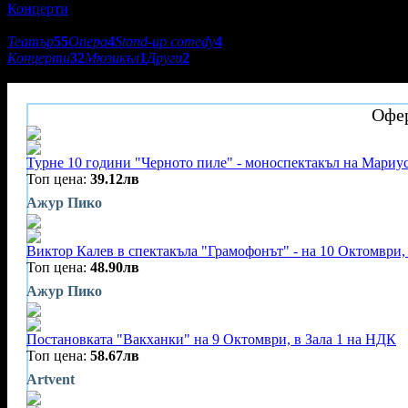
Концерти
Подкатегории:
Театър
55
Опера
4
Stand-up comedy
4
Концерти
32
Мюзикъл
1
Други
2
Балет Арабеск
Офер
Турне 10 години "Черното пиле" - моноспектакъл на Мариу
Топ цена:
39.12лв
Ажур Пико
Виктор Калев в спектакъла "Грамофонът" - на 10 Октомври, 
Топ цена:
48.90лв
Ажур Пико
Постановката "Вакханки" на 9 Октомври, в Зала 1 на НДК
Топ цена:
58.67лв
Artvent