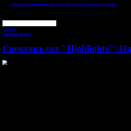
» Виж всички активни оферти за Културни и спортни събития
За малко изпусна тази оферта!
Абонирай се по e-mail, за да н
Твоят e-mail:
Оферти за град:
София
Абонирай ме!
Спектакълът "Highlights": На