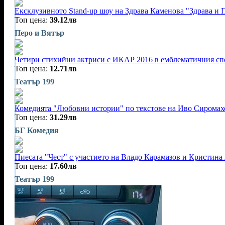
Ексклузивното Stand-up шоу на Здрава Каменова "Здрава и 
Топ цена:
39.12лв
Перо и Вятър
Четири стихийни актриси с ИКАР 2016 в емблематичния спек
Топ цена:
12.71лв
Театър 199
Комедията "Любовни истории" по текстове на Иво Сиромахо
Топ цена:
31.29лв
БГ Комедия
Пиесата "Чест" с участието на Владо Карамазов и Кристина 
Топ цена:
17.60лв
Театър 199