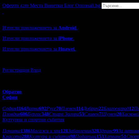
Оферти
Места
Винетки
Блог
Опознай.bg
4289
Grabo мобилна версия
Изтегли приложението за
Android
.
Изтегли приложението за
iPhone
.
Изтегли приложението за
Huawei
.
...или отвори
grabo.bg
Регистрация
Вход
Обратно
София
Избери друг град:
София
1164
Варна
692
Русе
70
Плевен
114
Добрич
22
Благоевград
12
П
Пловдив
606
Бургас
348
Стара Загора
53
Сливен
7
Шумен
20
Хасково
Културни и спортни събития
Категории оферти:
Почивки
1386
Масажи и spa
128
Забавления
328
Здраве
99
За автом
Красота
288
Култура и събития
98
Подаръци
153
Хапване
51
Спор