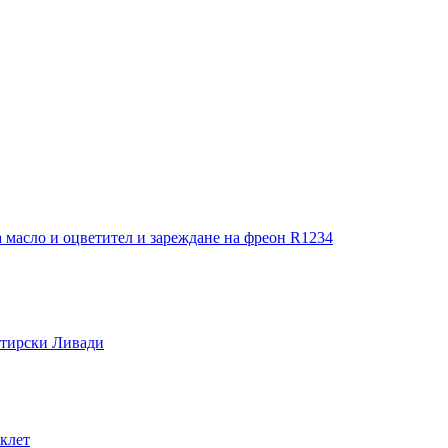
 масло и оцветител и зареждане на фреон R1234
стирски Ливади
иклет