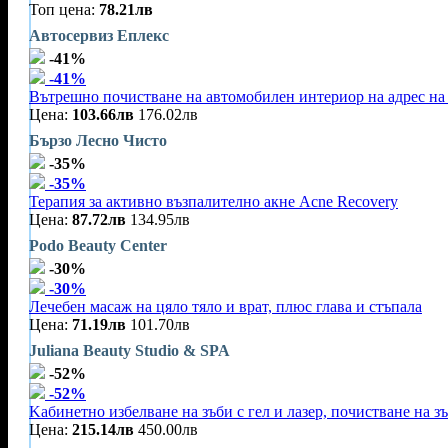
Топ цена:
78.21лв
Автосервиз Еплекс
-41%
-41%
Вътрешно почистване на автомобилен интериор на адрес на 
Цена:
103.66лв
176.02лв
Бързо Лесно Чисто
-35%
-35%
Терапия за активно възпалително акне Acne Recovery
Цена:
87.72лв
134.95лв
Podo Beauty Center
-30%
-30%
Лечебен масаж на цяло тяло и врат, плюс глава и стъпала
Цена:
71.19лв
101.70лв
Juliana Beauty Studio & SPA
-52%
-52%
Kабинетно избелване на зъби с гел и лазер, почистване на зъ
Цена:
215.14лв
450.00лв