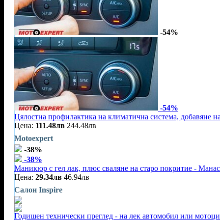
-54%
-54%
Цялостна профилактика на климатична система, добавяне на
Цена:
111.48лв
244.48лв
Motoexpert
-38%
-38%
Маникюр с гел лак, плюс сваляне на старо покритие - Мана
Цена:
29.34лв
46.94лв
Салон Inspire
Годишен технически преглед - на лек автомобил или мотоц