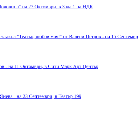
Половина" на 27 Октомври, в Зала 1 на НДК
такъл "Театър, любов моя!" от Валери Петров - на 15 Септември
в - на 11 Октомври, в Сити Марк Арт Център
Янева - на 23 Септември, в Театър 199