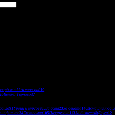
азарджик
22
Асеновград
19
20
Велико Търново
37
обила
91
Уроци и курсове
85
За дома
23
За децата
140
Домашни люби
т и фитнес
34
Екстремни
105
Пазаруване
113
За бизнеса
40
Други
12