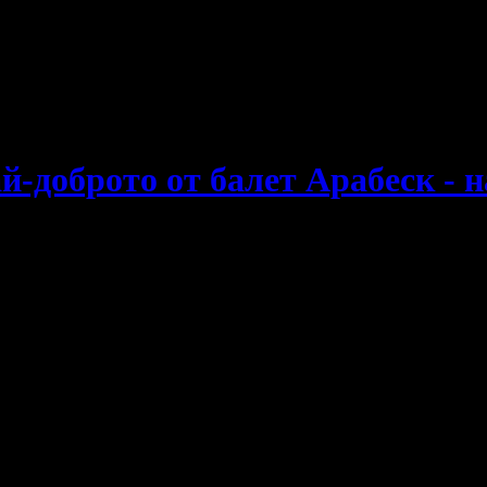
е пропускаш новите оферти!
й-доброто от балет Арабеск - 