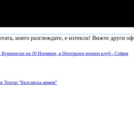
тата, която разглеждате, е изтекла! Вижте други оф
с Куркински на 10 Ноември, в Централен военен клуб - София
в Театър "Българска армия"