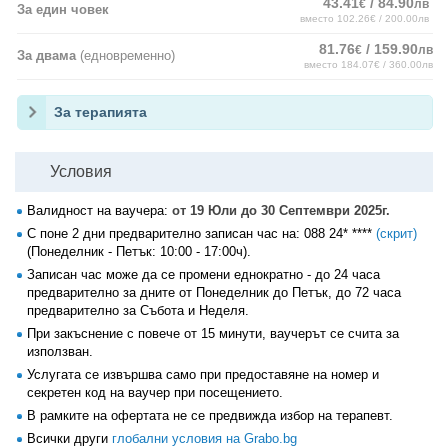
43.41
/ 84.90
€
лв
За един човек
вместо 102.26€ / 200.00лв
81.76
/ 159.90
€
лв
За двама
(едновременно)
вместо 184.07€ / 360.00лв
За терапията
Условия
Валидност на ваучера:
от 19 Юли до 30 Септември 2025г.
С поне 2 дни предварително записан час на:
088 24* ****
(скрит)
(Понеделник - Петък: 10:00 - 17:00ч).
Записан час може да се промени еднократно - до 24 часа
предварително за дните от Понеделник до Петък, до 72 часа
предварително за Събота и Неделя.
При закъснение с повече от 15 минути, ваучерът се счита за
използван.
Услугата се извършва само при предоставяне на номер и
секретен код на ваучер при посещението.
В рамките на офертата не се предвижда избор на терапевт.
Всички други
глобални условия на Grabo.bg