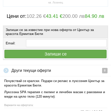
кв. Лозенец
Цени от:
102.26 €
43.41 €
200.00 лв
84.90 лв
Запиши се за известие при нова оферта от Център за
красота Ермитаж Бюти
Email:
Запиши се
Други текущи оферти
6
Почувствай се кралски. Подари си релакс в луксозния
Център за
красота Ермитаж Бюти
.
Луксозна SPA терапия с пилинг и лечебен масаж с раковини и
миди на цяло тяло
(120 минути):
Варианти на офертата: