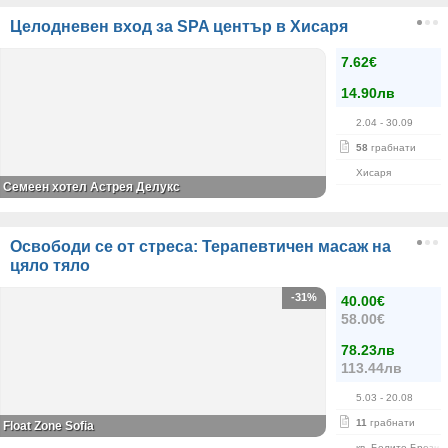
Целодневен вход за SPA център в Хисаря
7.62€
14.90лв
2.04
- 30.09
58
грабнати
Хисаря
Семеен хотел Астрея Делукс
Освободи се от стреса: Терапевтичен масаж на
цяло тяло
-31%
40.00€
58.00€
78.23лв
113.44лв
5.03
- 20.08
11
грабнати
Float Zone Sofia
кв. Белите Брези