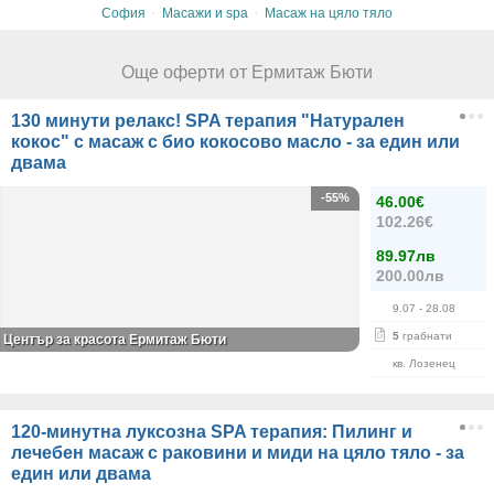
·
·
София
Масажи и spa
Масаж на цяло тяло
Още оферти от Ермитаж Бюти
130 минути релакс! SPA терапия "Натурален
кокос" с масаж с био кокосово масло - за един или
двама
-55%
46.00€
102.26€
89.97лв
200.00лв
9.07
- 28.08
5
грабнати
Център за красота Ермитаж Бюти
кв. Лозенец
120-минутна луксозна SPA терапия: Пилинг и
лечебен масаж с раковини и миди на цяло тяло - за
един или двама