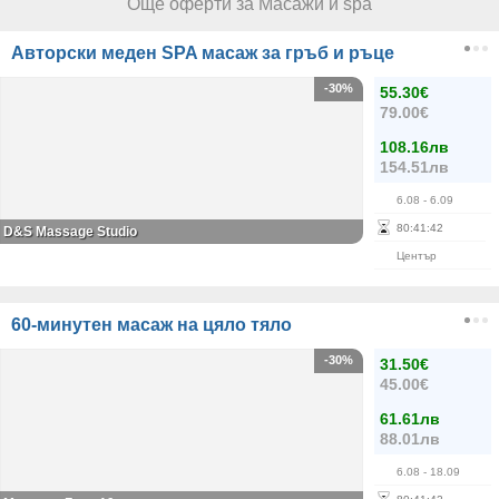
Още оферти за Масажи и spa
Авторски меден SPA масаж за гръб и ръце
-30%
55.30€
79.00€
108.16лв
154.51лв
6.08
- 6.09
80
:
41
:
42
D&S Massage Studio
Център
60-минутен масаж на цяло тяло
-30%
31.50€
45.00€
61.61лв
88.01лв
6.08
- 18.09