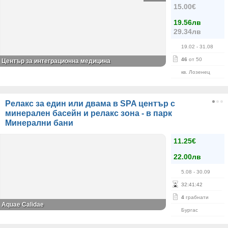
15.00€
19.56лв
29.34лв
19.02
- 31.08
46
от 50
Център за интеграционна медицина
кв. Лозенец
Релакс за един или двама в SPA център с
минерален басейн и релакс зона - в парк
Минерални бани
11.25€
22.00лв
5.08
- 30.09
32
:
41
:
42
4
грабнати
Aquae Calidae
Бургас