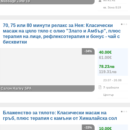
80
:
41
:
42
Massage Zone 19
кв. Зона Б19
70, 75 или 80 минути релакс за Нея: Класически
масаж на цяло тяло с олио "Злато и Амбър", плюс
терапия на лице, рефлексотерапия и бонус - чай с
бисквитки
-34%
40.00€
61.00€
78.23лв
119.31лв
23.07
- 26.08
7
грабнати
Салон Harley SPA
Център
Блаженство за тялото: Класически масаж на
гръб, плюс терапия с камъни от Хималайска сол
-33%
10.00€