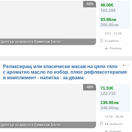
-53%
48.00€
102.26€
93.88лв
200.00лв
9.07
- 21.08
1
грабнат
Център за красота Ермитаж Бюти
кв. Лозенец
Релаксиращ или класически масаж на цяло тяло
с ароматно масло по избор, плюс рефлексотерапия
и комплимент - напитка - за двама
-42%
71.53€
122.71€
139.90лв
240.00лв
10.06
- 28.08
13
грабнати
Център за красота Ермитаж Бюти
кв. Лозенец