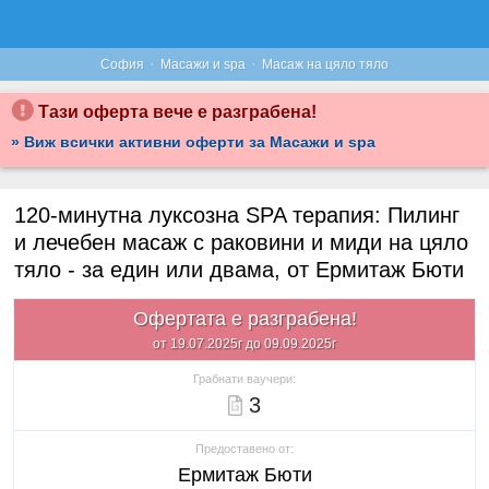
·
·
София
Масажи и spa
Масаж на цяло тяло
Тази оферта вече е разграбена!
» Виж всички активни оферти за Масажи и spa
120-минутна луксозна SPA терапия: Пилинг
и лечебен масаж с раковини и миди на цяло
тяло - за един или двама, от Ермитаж Бюти
Офертата е разграбена!
от 19.07.2025г до 09.09.2025г
Грабнати ваучери:
3
Предоставено от:
Ермитаж Бюти