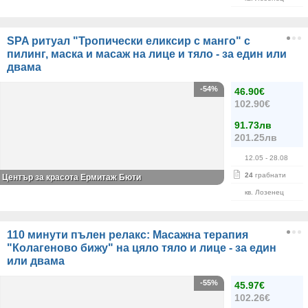
SPA ритуал "Тропически еликсир с манго" с
пилинг, маска и масаж на лице и тяло - за един или
двама
-54%
46.90€
102.90€
91.73лв
201.25лв
12.05
- 28.08
24
грабнати
Център за красота Ермитаж Бюти
кв. Лозенец
110 минути пълен релакс: Масажна терапия
"Колагеново бижу" на цяло тяло и лице - за един
или двама
-55%
45.97€
102.26€