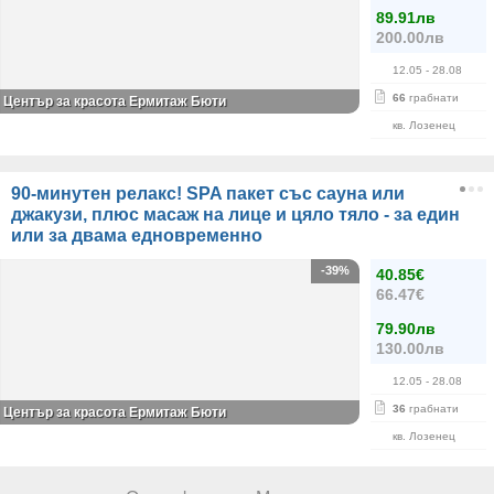
89.91лв
200.00лв
12.05
- 28.08
66
грабнати
Център за красота Ермитаж Бюти
кв. Лозенец
90-минутен релакс! SPA пакет със сауна или
джакузи, плюс масаж на лице и цяло тяло - за един
или за двама едновременно
-39%
40.85€
66.47€
79.90лв
130.00лв
12.05
- 28.08
36
грабнати
Център за красота Ермитаж Бюти
кв. Лозенец